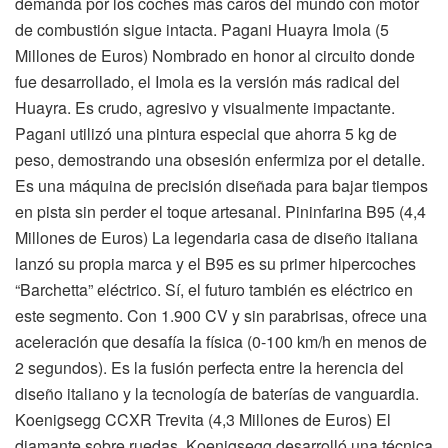
demanda por los coches más caros del mundo con motor
de combustión sigue intacta. Pagani Huayra Imola (5
Millones de Euros) Nombrado en honor al circuito donde
fue desarrollado, el Imola es la versión más radical del
Huayra. Es crudo, agresivo y visualmente impactante.
Pagani utilizó una pintura especial que ahorra 5 kg de
peso, demostrando una obsesión enfermiza por el detalle.
Es una máquina de precisión diseñada para bajar tiempos
en pista sin perder el toque artesanal. Pininfarina B95 (4,4
Millones de Euros) La legendaria casa de diseño italiana
lanzó su propia marca y el B95 es su primer hipercoches
“Barchetta” eléctrico. Sí, el futuro también es eléctrico en
este segmento. Con 1.900 CV y sin parabrisas, ofrece una
aceleración que desafía la física (0-100 km/h en menos de
2 segundos). Es la fusión perfecta entre la herencia del
diseño italiano y la tecnología de baterías de vanguardia.
Koenigsegg CCXR Trevita (4,3 Millones de Euros) El
diamante sobre ruedas. Koenigsegg desarrolló una técnica