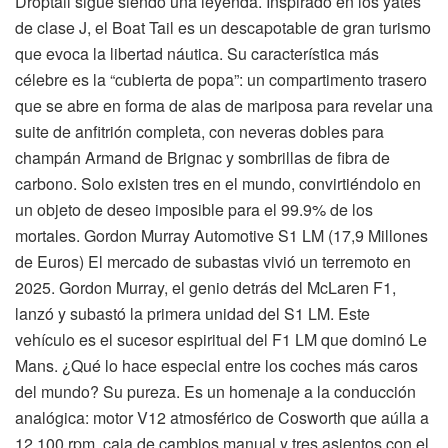
Droptail sigue siendo una leyenda. Inspirado en los yates
de clase J, el Boat Tail es un descapotable de gran turismo
que evoca la libertad náutica. Su característica más
célebre es la “cubierta de popa”: un compartimento trasero
que se abre en forma de alas de mariposa para revelar una
suite de anfitrión completa, con neveras dobles para
champán Armand de Brignac y sombrillas de fibra de
carbono. Solo existen tres en el mundo, convirtiéndolo en
un objeto de deseo imposible para el 99.9% de los
mortales. Gordon Murray Automotive S1 LM (17,9 Millones
de Euros) El mercado de subastas vivió un terremoto en
2025. Gordon Murray, el genio detrás del McLaren F1,
lanzó y subastó la primera unidad del S1 LM. Este
vehículo es el sucesor espiritual del F1 LM que dominó Le
Mans. ¿Qué lo hace especial entre los coches más caros
del mundo? Su pureza. Es un homenaje a la conducción
analógica: motor V12 atmosférico de Cosworth que aúlla a
12.100 rpm, caja de cambios manual y tres asientos con el