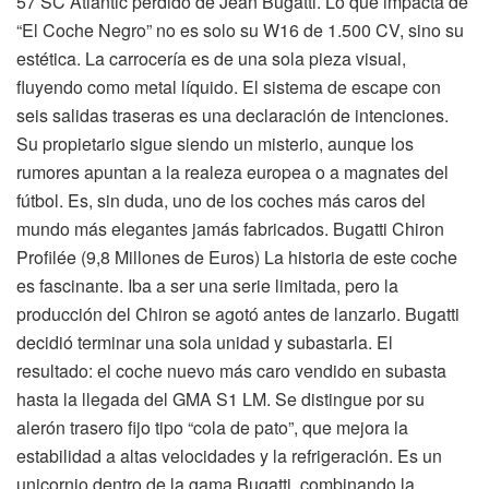
57 SC Atlantic perdido de Jean Bugatti. Lo que impacta de
“El Coche Negro” no es solo su W16 de 1.500 CV, sino su
estética. La carrocería es de una sola pieza visual,
fluyendo como metal líquido. El sistema de escape con
seis salidas traseras es una declaración de intenciones.
Su propietario sigue siendo un misterio, aunque los
rumores apuntan a la realeza europea o a magnates del
fútbol. Es, sin duda, uno de los coches más caros del
mundo más elegantes jamás fabricados. Bugatti Chiron
Profilée (9,8 Millones de Euros) La historia de este coche
es fascinante. Iba a ser una serie limitada, pero la
producción del Chiron se agotó antes de lanzarlo. Bugatti
decidió terminar una sola unidad y subastarla. El
resultado: el coche nuevo más caro vendido en subasta
hasta la llegada del GMA S1 LM. Se distingue por su
alerón trasero fijo tipo “cola de pato”, que mejora la
estabilidad a altas velocidades y la refrigeración. Es un
unicornio dentro de la gama Bugatti, combinando la