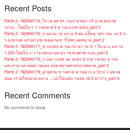
Recent Posts
Parte 2 : N2906174_ไล เม ยท สร างบร ษ ทมา 15 ป เพ อเด กฝ
กงาน…โดยไม ร ว าเครด ต 5 ล านเป นช อเธอ_part 2
Parte 2 : N2906176_ก นมาม าส งเง น 3 หม นให ผ วสร างบ าน 5 ป
ว นเขาแต งงานก บช เธอเด นเข าไปพร อมทนาย_part 2
Parte 2 : N2906177_ข บรถหร ด าเด กป มว าข ข า ไม ม เง นจ าย
1,200 โดยไม ร ว าล งคนน นค อว าท พ อตาต วเอง_part 2
Parte 2 : N2906175_ก นข าวเหล อส งแชร 2 ป ท าวแชร อ างล
มละลาย แต ถอยป ายแดง จบท หมายศาลกลางตลาด_part 2
Parte 2 : N2906178_อายสาม ช างทาส ห ามมาร บ 10 ป ว นท เพ
อนผ วรวยโทรมาย มเง น …เอาโฉนดบ านหล งท 2 มาวาง_part 2
Recent Comments
No comments to show.