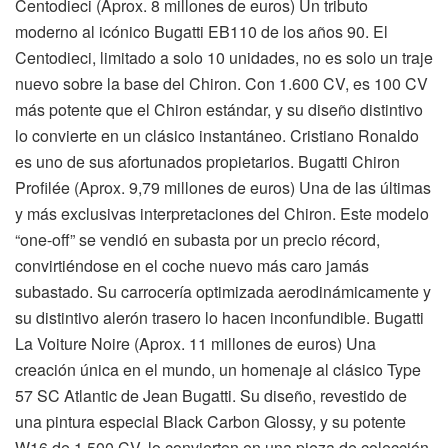
Centodieci (Aprox. 8 millones de euros) Un tributo
moderno al icónico Bugatti EB110 de los años 90. El
Centodieci, limitado a solo 10 unidades, no es solo un traje
nuevo sobre la base del Chiron. Con 1.600 CV, es 100 CV
más potente que el Chiron estándar, y su diseño distintivo
lo convierte en un clásico instantáneo. Cristiano Ronaldo
es uno de sus afortunados propietarios. Bugatti Chiron
Profilée (Aprox. 9,79 millones de euros) Una de las últimas
y más exclusivas interpretaciones del Chiron. Este modelo
“one-off” se vendió en subasta por un precio récord,
convirtiéndose en el coche nuevo más caro jamás
subastado. Su carrocería optimizada aerodinámicamente y
su distintivo alerón trasero lo hacen inconfundible. Bugatti
La Voiture Noire (Aprox. 11 millones de euros) Una
creación única en el mundo, un homenaje al clásico Type
57 SC Atlantic de Jean Bugatti. Su diseño, revestido de
una pintura especial Black Carbon Glossy, y su potente
W16 de 1.500 CV, lo convierten en una pieza de colección