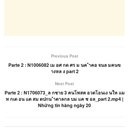
Previous Post
Parte 2 : N1006082 เม อศ กด ศร ม นค ำคอ จนล มคนข
างหล ง part 2
Next Post
Parte 2 : N1706073_ล กชาย 3 คนโพสต อวดโอนเง นให แม
ท กเด อน แต สม ดปกน ำตาลกล บม แค ช อล_part 2.mp4 |
Những tin hàng ngày 20