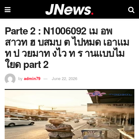
Parte 2 : N1006092 เม อพ
สาวท ฮ บสมบ ต ไปหมด เอาแม
ท ป วยมาท งไว ท ร านแบบไม
ใยด part 2
by
admin79
June 22, 2026