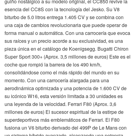
guiño nostálgico a su modelo original, el CC850 revive la
esencia del CC8S con la tecnología del Jesko. Su V8
biturbo de 5.0 litros entrega 1.405 CV y se combina con
una caja de cambios revolucionaria que puede operar de
forma manual o automática. Con una carrocería que evoca
sus raíces y un precio acorde a su exclusividad, es una
pieza única en el catálogo de Koenigsegg. Bugatti Chiron
Super Sport 300+ (Aprox. 3,5 millones de euros) Este es el
coche que rompió la barrera de los 490 km/h,
consolidándose como el más rápido del mundo en su
momento. Con una carrocería alargada para una
aerodinámica optimizada y una potencia de 1.600 CV de
su icónico W16, esta versión limitada a 30 unidades es
una leyenda de la velocidad. Ferrari F80 (Aprox. 3,6
millones de euros) El sucesor espiritual de la estirpe de
superdeportivos más emblemáticos de Ferrari. El F80
fusiona un V6 biturbo derivado del 499P de Le Mans con
un sistema híbrido avanzado, alcanzando una potencia