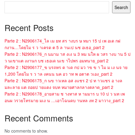
Search
Recent Posts
Parte 2 : N2906174_ไล เม ยท สร างบร ษ ทมา 15 ป เพ อเด กฝ
กงาน…โดยไม ร ว าเครด ต 5 ล านเป นช อเธอ_part 2
Parte 2 : N2906176_ก นมาม าส งเง น 3 หม นให ผ วสร างบ าน 5 ป
ว นเขาแต งงานก บช เธอเด นเข าไปพร อมทนาย_part 2
Parte 2 : N2906177_ข บรถหร ด าเด กป มว าข ข า ไม ม เง นจ าย
1,200 โดยไม ร ว าล งคนน นค อว าท พ อตาต วเอง_part 2
Parte 2 : N2906175_ก นข าวเหล อส งแชร 2 ป ท าวแชร อ างล
มละลาย แต ถอยป ายแดง จบท หมายศาลกลางตลาด_part 2
Parte 2 : N2906178_อายสาม ช างทาส ห ามมาร บ 10 ป ว นท เพ
อนผ วรวยโทรมาย มเง น …เอาโฉนดบ านหล งท 2 มาวาง_part 2
Recent Comments
No comments to show.