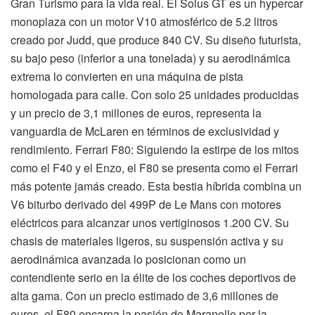
Gran Turismo para la vida real. El Solus GT es un hypercar
monoplaza con un motor V10 atmosférico de 5.2 litros
creado por Judd, que produce 840 CV. Su diseño futurista,
su bajo peso (inferior a una tonelada) y su aerodinámica
extrema lo convierten en una máquina de pista
homologada para calle. Con solo 25 unidades producidas
y un precio de 3,1 millones de euros, representa la
vanguardia de McLaren en términos de exclusividad y
rendimiento. Ferrari F80: Siguiendo la estirpe de los mitos
como el F40 y el Enzo, el F80 se presenta como el Ferrari
más potente jamás creado. Esta bestia híbrida combina un
V6 biturbo derivado del 499P de Le Mans con motores
eléctricos para alcanzar unos vertiginosos 1.200 CV. Su
chasis de materiales ligeros, su suspensión activa y su
aerodinámica avanzada lo posicionan como un
contendiente serio en la élite de los coches deportivos de
alta gama. Con un precio estimado de 3,6 millones de
euros, el F80 encarna la pasión de Maranello por la