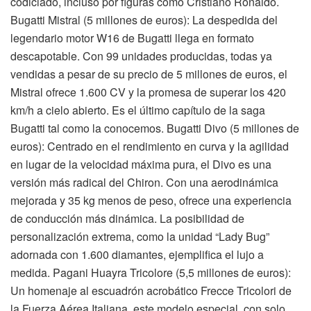
codiciado, incluso por figuras como Cristiano Ronaldo.
Bugatti Mistral (5 millones de euros): La despedida del
legendario motor W16 de Bugatti llega en formato
descapotable. Con 99 unidades producidas, todas ya
vendidas a pesar de su precio de 5 millones de euros, el
Mistral ofrece 1.600 CV y la promesa de superar los 420
km/h a cielo abierto. Es el último capítulo de la saga
Bugatti tal como la conocemos. Bugatti Divo (5 millones de
euros): Centrado en el rendimiento en curva y la agilidad
en lugar de la velocidad máxima pura, el Divo es una
versión más radical del Chiron. Con una aerodinámica
mejorada y 35 kg menos de peso, ofrece una experiencia
de conducción más dinámica. La posibilidad de
personalización extrema, como la unidad “Lady Bug”
adornada con 1.600 diamantes, ejemplifica el lujo a
medida. Pagani Huayra Tricolore (5,5 millones de euros):
Un homenaje al escuadrón acrobático Frecce Tricolori de
la Fuerza Aérea Italiana, este modelo especial, con solo