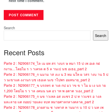
next time I comment.
Search
Search
Recent Posts
Parte 2 : N2906174_ไล เม ยท สร างบร ษ ทมา 15 ป เพ อเด กฝ
กงาน…โดยไม ร ว าเครด ต 5 ล านเป นช อเธอ_part 2
Parte 2 : N2906176_ก นมาม าส งเง น 3 หม นให ผ วสร างบ าน 5 ป
ว นเขาแต งงานก บช เธอเด นเข าไปพร อมทนาย_part 2
Parte 2 : N2906177_ข บรถหร ด าเด กป มว าข ข า ไม ม เง นจ าย
1,200 โดยไม ร ว าล งคนน นค อว าท พ อตาต วเอง_part 2
Parte 2 : N2906175_ก นข าวเหล อส งแชร 2 ป ท าวแชร อ างล
มละลาย แต ถอยป ายแดง จบท หมายศาลกลางตลาด_part 2
Parte 2 : N2906178_อายสาม ช างทาส ห ามมาร บ 10 ป ว นท เพ