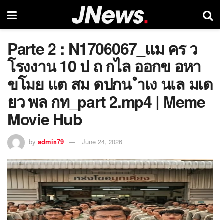
Parte 2 : N1706067_แม คร ว
โรงงาน 10 ป ถ กไล ออกข อหา
ขโมย แต สม ดปกน ำเง นเล มเด
ยว พล กท_part 2.mp4 | Meme
Movie Hub
by
admin79
June 24, 2026