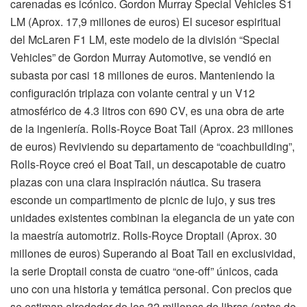
carenadas es icónico. Gordon Murray Special Vehicles S1
LM (Aprox. 17,9 millones de euros) El sucesor espiritual
del McLaren F1 LM, este modelo de la división “Special
Vehicles” de Gordon Murray Automotive, se vendió en
subasta por casi 18 millones de euros. Manteniendo la
configuración triplaza con volante central y un V12
atmosférico de 4.3 litros con 690 CV, es una obra de arte
de la ingeniería. Rolls-Royce Boat Tail (Aprox. 23 millones
de euros) Reviviendo su departamento de “coachbuilding”,
Rolls-Royce creó el Boat Tail, un descapotable de cuatro
plazas con una clara inspiración náutica. Su trasera
esconde un compartimento de picnic de lujo, y sus tres
unidades existentes combinan la elegancia de un yate con
la maestría automotriz. Rolls-Royce Droptail (Aprox. 30
millones de euros) Superando al Boat Tail en exclusividad,
la serie Droptail consta de cuatro “one-off” únicos, cada
uno con una historia y temática personal. Con precios que
se estiman alrededor de los 32 millones de libras (antes de