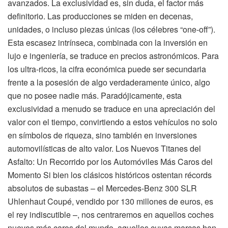
avanzados. La exclusividad es, sin duda, el factor más
definitorio. Las producciones se miden en decenas,
unidades, o incluso piezas únicas (los célebres “one-off”).
Esta escasez intrínseca, combinada con la inversión en
lujo e ingeniería, se traduce en precios astronómicos. Para
los ultra-ricos, la cifra económica puede ser secundaria
frente a la posesión de algo verdaderamente único, algo
que no posee nadie más. Paradójicamente, esta
exclusividad a menudo se traduce en una apreciación del
valor con el tiempo, convirtiendo a estos vehículos no solo
en símbolos de riqueza, sino también en inversiones
automovilísticas de alto valor. Los Nuevos Titanes del
Asfalto: Un Recorrido por los Automóviles Más Caros del
Momento Si bien los clásicos históricos ostentan récords
absolutos de subastas – el Mercedes-Benz 300 SLR
Uhlenhaut Coupé, vendido por 130 millones de euros, es
el rey indiscutible –, nos centraremos en aquellos coches
nuevos más caros del mundo, aquellos cuyas marcas han