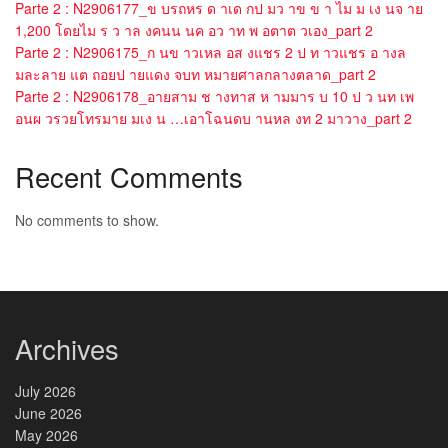
Parte 2 : N2906177_ข บรถหร ด าเด กป มว าข ข า ไม ม เง นจ าย
1,200 โดยไม ร ว าล งคนน นค อว าท พ อตาต วเอง_part 2
Parte 2 : N2906175_ก นข าวเหล อส งแชร 2 ป ท าวแชร อ างล
มละลาย แต ถอยป ายแดง จบท หมายศาลกลางตลาด_part 2
Parte 2 : N2906178_อายสาม ช างทาส ห ามมาร บ 10 ป ว นท เพ
อนผ วรวยโทรมาย มเง น …เอาโฉนดบ านหล งท 2 มาวาง_part 2
Recent Comments
No comments to show.
Archives
July 2026
June 2026
May 2026