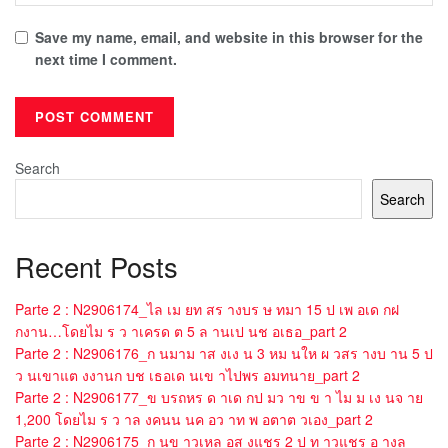
Save my name, email, and website in this browser for the
next time I comment.
Search
Search
Recent Posts
Parte 2 : N2906174_ไล เม ยท สร างบร ษ ทมา 15 ป เพ อเด กฝ
กงาน…โดยไม ร ว าเครด ต 5 ล านเป นช อเธอ_part 2
Parte 2 : N2906176_ก นมาม าส งเง น 3 หม นให ผ วสร างบ าน 5 ป
ว นเขาแต งงานก บช เธอเด นเข าไปพร อมทนาย_part 2
Parte 2 : N2906177_ข บรถหร ด าเด กป มว าข ข า ไม ม เง นจ าย
1,200 โดยไม ร ว าล งคนน นค อว าท พ อตาต วเอง_part 2
Parte 2 : N2906175_ก นข าวเหล อส งแชร 2 ป ท าวแชร อ างล