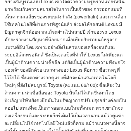
อย่างสมบูรณ์แบบ Lexus เข้าใจดีว่าความหรูหราที่แท้จริงนั้น
มาพร้อมกับความสบายใจในการเป็นเจ้าของ การออกแบบที่
เน้นความเสถียรของระบบส่งกำลัง (powertrain) และการเลือก
ใช้เทคโนโลยีที่ผ่านการพิสูจน์แล้ว ส่งผลให้รถยนต์ Lexus มี
ปัญหาจุกจิกน้อยมากแม้จะผ่านไปหลายปี เจ้าของรถ Lexus
มักจะรายงานปัญหาที่น้อยมากเมื่อเทียบกับรถยนต์หรูจาก
แบรนด์อื่น โดยเฉพาะอย่างยิ่งในส่วนของเครื่องยนต์และ
ระบบอิเล็กทรอนิกส์ ซึ่งเป็นจุดแข็งที่ทำให้ Lexus ไม่เพียงแต่
เป็นผู้นำด้านความน่าเชื่อถือ แต่ยังเป็นผู้นำด้านความพึงพอใจ
ของเจ้าของอีกด้วย แนวทางของ Lexus คือการ ซื้อรถหรูที่
ไว้ใจได้ ซึ่งแตกต่างจากคู่แข่งที่มักจะนำเสนอเทคโนโลยี
ใหม่ๆ ที่ยังไม่สมบูรณ์ Toyota (คะแนน 66/100): ชื่อเสียงใน
ด้านความน่าเชื่อถือของ Toyota นั้นไม่ได้เกิดขึ้นมาโดย
บังเอิญ บริษัทยังคงยึดมั่นในปรัชญาการปรับปรุงอย่างค่อยเป็น
ค่อยไป แทนที่จะเป็นการออกแบบใหม่ทั้งหมด พวกเขามักจะ
คงเครื่องยนต์และระบบเกียร์เดิมไว้เป็นเวลานาน แม้ว่าคู่แข่ง
จะเปลี่ยนไปใช้เทคโนโลยีใหม่แล้วก็ตาม แม้ว่าแนวทางนี้อาจ
ทำให้รถยนต์ Toyota ดูไม่ “ล้ำสมัย” เท่าที่ควร แต่ก็ช่วยลด