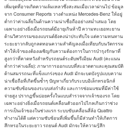
เพิ่มจุดที่อาจเกิดความล้มเหลวซึ่งสะสมเมื่อเวลาผ่านไป ข้อมูล
จาก Consumer Reports วางตำแหน่ง Mercedes-Benz ให้อยู่
ต่ำกว่าค่าเฉลี่ยในด้านความน่าเชื่อถืออย่างสม่ำเสมอ โดย
เฉพาะอย่างยิ่งเมื่อรถยนต์มีอายุเกินห้าปี ความทะเยอทะยาน
ด้านวิศวกรรมของแบรนด์ยังคงน่าประทับใจ แต่ความทนทาน
ระยะยาวกลับถูกลดทอนความสำคัญลงเมื่อเทียบกับนวัตกรรม
ทำให้เจ้าของต้องเผชิญกับความต้องการในการบำรุงรักษาที่
สูงกว่าที่คาดหวังสำหรับรถยนต์ระดับพรีเมียม Audi (คะแนน
ต่ำกว่าค่าเฉลี่ย): ภาษาการออกแบบที่สะอาดตาและคุณสมบัติ
ด้านสมรรถนะที่แข็งแกร่งของ Audi มักจะบดบังรูปแบบความ
น่าเชื่อถือที่เกิดขึ้นซ้ำๆ ปัญหาเกี่ยวกับระบบอิเล็กทรอนิกส์
ความซับซ้อนของระบบส่งกำลัง และการซ่อมแซมที่มีค่าใช้
จ่ายสูง ปรากฏขึ้นบ่อยครั้งในแบบสำรวจจากเจ้าของรถ โดย
เฉพาะอย่างยิ่งเมื่อรถยนต์เคลื่อนตัวออกไปไกลเกินกว่าช่วง
การเป็นเจ้าของในช่วงแรก ระบบขับเคลื่อนสี่ล้อ Quattro
ทำงานได้ดี แต่ความซับซ้อนที่เพิ่มขึ้นก็มีส่วนทำให้เกิดการ
สึกหรอในระยะยาว รถยนต์ Audi มักจะให้ความรู้สึก