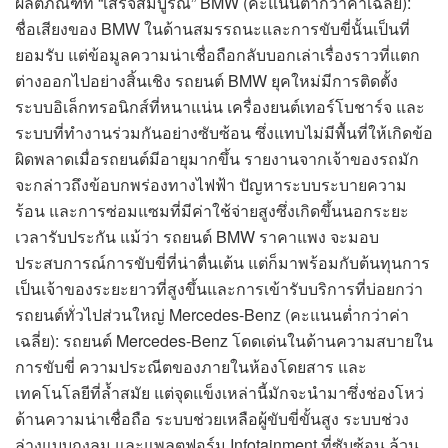
ผลิตภัณฑ์ที่ “เสร็จสมบูรณ์” BMW (คะแนนต่ำกว่าค่าเฉลี่ย):
ชื่อเสียงของ BMW ในด้านสมรรถนะและการขับขี่นั้นเป็นที่
ยอมรับ แต่ข้อมูลความน่าเชื่อถือกลับบอกเล่าเรื่องราวที่แตก
ต่างออกไปอย่างสิ้นเชิง รถยนต์ BMW ยุคใหม่มีการติดตั้ง
ระบบอิเล็กทรอนิกส์ที่หนาแน่น เครื่องยนต์เทอร์โบชาร์จ และ
ระบบที่ทำงานร่วมกันอย่างซับซ้อน ซึ่งแทบไม่มีพื้นที่ให้เกิดข้อ
ผิดพลาดเมื่อรถยนต์มีอายุมากขึ้น รายงานจากเจ้าของรถมัก
จะกล่าวถึงข้อบกพร่องทางไฟฟ้า ปัญหาระบบระบายความ
ร้อน และการซ่อมแซมที่มีค่าใช้จ่ายสูงซึ่งเกิดขึ้นนอกระยะ
เวลารับประกัน แม้ว่า รถยนต์ BMW ราคาแพง จะมอบ
ประสบการณ์การขับขี่ที่น่าตื่นเต้น แต่ก็มาพร้อมกับต้นทุนการ
เป็นเจ้าของระยะยาวที่สูงขึ้นและการเข้ารับบริการที่บ่อยกว่า
รถยนต์ทั่วไปส่วนใหญ่ Mercedes-Benz (คะแนนต่ำกว่าค่า
เฉลี่ย): รถยนต์ Mercedes-Benz โดดเด่นในด้านความสบายใน
การขับขี่ ความประณีตของภายในห้องโดยสาร และ
เทคโนโลยีที่ล้ำสมัย แต่จุดแข็งเหล่านี้มักจะนำมาซึ่งช่องโหว่
ด้านความน่าเชื่อถือ ระบบช่วยเหลือผู้ขับขี่ขั้นสูง ระบบช่วง
ล่างแบบถุงลม และแพลตฟอร์ม Infotainment ที่ซับซ้อน ล้วน