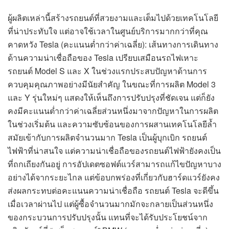
ผู้ผลิตเหล่านี้สร้างรถยนต์ที่สวยงามและเต็มไปด้วยเทคโนโลยี
ที่น่าประทับใจ แต่อาจใช้เวลาในศูนย์บริการมากกว่าที่คุณ
คาดหวัง Tesla (คะแนนต่ำกว่าค่าเฉลี่ย): เส้นทางการเดินทาง
ด้านความน่าเชื่อถือของ Tesla เปรียบเสมือนรถไฟเหาะ
รถยนต์ Model S และ X ในช่วงแรกประสบปัญหาด้านการ
ควบคุมคุณภาพอย่างมีนัยสำคัญ ในขณะที่การผลิต Model 3
และ Y รุ่นใหม่ๆ แสดงให้เห็นถึงการปรับปรุงที่ชัดเจน แต่ก็ยัง
คงมีคะแนนต่ำกว่าค่าเฉลี่ยส่วนหนึ่งมาจากปัญหาในการผลิต
ในช่วงเริ่มต้น และความซับซ้อนของการผสานเทคโนโลยีล้ำ
สมัยเข้ากับการผลิตจำนวนมาก Tesla เป็นผู้บุกเบิก รถยนต์
ไฟฟ้าที่น่าสนใจ แต่ความน่าเชื่อถือของรถยนต์ไฟฟ้ายังคงเป็น
ที่ถกเถียงกันอยู่ การอัปเดตซอฟต์แวร์สามารถแก้ไขปัญหาบาง
อย่างได้จากระยะไกล แต่ข้อบกพร่องที่เกี่ยวกับฮาร์ดแวร์ยังคง
ส่งผลกระทบต่อคะแนนความน่าเชื่อถือ รถยนต์ Tesla จะดีขึ้น
เมื่อเวลาผ่านไป แต่ผู้ซื้อจำนวนมากมักจะกลายเป็นส่วนหนึ่ง
ของกระบวนการปรับปรุงนั้น แทนที่จะได้รับประโยชน์จาก