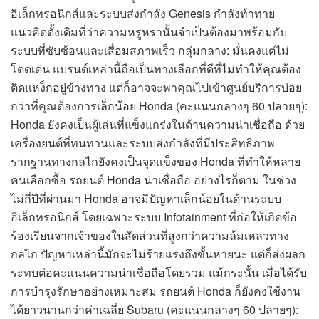
อิเล็กทรอนิกส์และระบบส่งกำลัง Genesis กำลังท้าทาย
แนวคิดดั้งเดิมที่ว่าความหรูหรานั้นจำเป็นต้องมาพร้อมกับ
ระบบที่ซับซ้อนและเสื่อมสภาพเร็ว กลุ่มกลาง: มั่นคงแต่ไม่
โดดเด่น แบรนด์เหล่านี้ถือเป็นทางเลือกที่ดีที่ไม่ทำให้คุณต้อง
ติดแหง็กอยู่ข้างทาง แต่ก็อาจจะพาคุณไปเข้าศูนย์บริการบ่อย
กว่าที่คุณต้องการเล็กน้อย Honda (คะแนนกลางๆ 60 ปลายๆ):
Honda ยังคงเป็นผู้เล่นที่แข็งแกร่งในด้านความน่าเชื่อถือ ด้วย
เครื่องยนต์ที่ทนทานและระบบส่งกำลังที่มีประสิทธิภาพ
รากฐานทางกลไกยังคงเป็นจุดแข็งของ Honda ที่ทำให้หลาย
คนเลือกซื้อ รถยนต์ Honda น่าเชื่อถือ อย่างไรก็ตาม ในช่วง
ไม่กี่ปีที่ผ่านมา Honda อาจมีปัญหาเล็กน้อยในด้านระบบ
อิเล็กทรอนิกส์ โดยเฉพาะระบบ Infotainment ที่ก่อให้เกิดข้อ
ร้องเรียนจากเจ้าของในสัดส่วนที่สูงกว่าความล้มเหลวทาง
กลไก ปัญหาเหล่านี้มักจะไม่ร้ายแรงถึงขั้นหายนะ แต่ก็ส่งผลก
ระทบต่อคะแนนความน่าเชื่อถือโดยรวม แม้กระนั้น เมื่อได้รับ
การบำรุงรักษาอย่างเหมาะสม รถยนต์ Honda ก็ยังคงใช้งาน
ได้ยาวนานกว่าค่าเฉลี่ย Subaru (คะแนนกลางๆ 60 ปลายๆ):