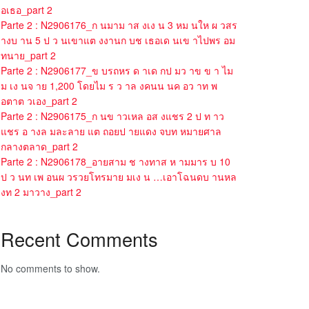
อเธอ_part 2
Parte 2 : N2906176_ก นมาม าส งเง น 3 หม นให ผ วสร
างบ าน 5 ป ว นเขาแต งงานก บช เธอเด นเข าไปพร อม
ทนาย_part 2
Parte 2 : N2906177_ข บรถหร ด าเด กป มว าข ข า ไม
ม เง นจ าย 1,200 โดยไม ร ว าล งคนน นค อว าท พ
อตาต วเอง_part 2
Parte 2 : N2906175_ก นข าวเหล อส งแชร 2 ป ท าว
แชร อ างล มละลาย แต ถอยป ายแดง จบท หมายศาล
กลางตลาด_part 2
Parte 2 : N2906178_อายสาม ช างทาส ห ามมาร บ 10
ป ว นท เพ อนผ วรวยโทรมาย มเง น …เอาโฉนดบ านหล
งท 2 มาวาง_part 2
Recent Comments
No comments to show.