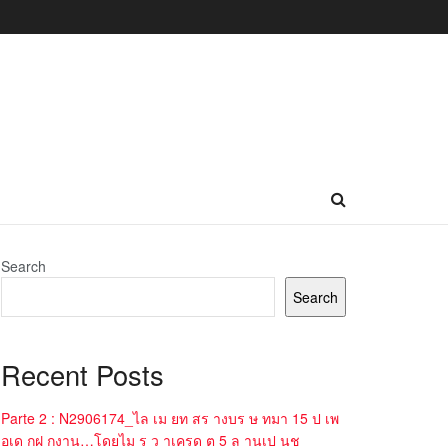
Search
Search
Recent Posts
Parte 2 : N2906174_ไล เม ยท สร างบร ษ ทมา 15 ป เพ
อเด กฝ กงาน…โดยไม ร ว าเครด ต 5 ล านเป นช