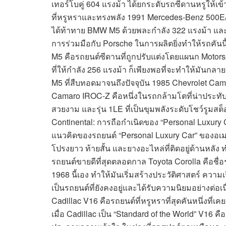
เทอร์โบคู่ 604 แรงม้า ได้ยกระดับรถซีดานหรูให้เข้
ที่หรูหราและทรงพลัง 1991 Mercedes-Benz 500E/
ได้ท้าทาย BMW M5 ด้วยพละกำลัง 322 แรงม้า และเ
การร่วมมือกับ Porsche ในการผลิตยิ่งทำให้รถคัน
M5 คือรถยนต์ซีดานที่ถูกปรับแต่งโดยแผนก Motorspo
ที่ให้กำลัง 256 แรงม้า ก็เพียงพอที่จะทำให้มันกลา
M5 ที่สืบทอดมาจนถึงปัจจุบัน 1985 Chevrolet Cam
Camaro IROC-Z คือหนึ่งในรถกล้ามโตที่น่าประทับใจ
สวยงาม และรุ่น 1LE ที่เป็นขุมพลังระดับโชว์รูมสต็อก
Continental: การถือกำเนิดของ “Personal Luxury C
แนวคิดของรถยนต์ “Personal Luxury Car” ของอเมร
โปรงยาว ท้ายสั้น และยางอะไหล่ที่ติดอยู่ด้านหลัง
รถยนต์ขายดีที่สุดตลอดกาล Toyota Corolla คือชื่อ
1968 นี้เอง ทำให้มันเริ่มสร้างประวัติศาสตร์ ควา
เป็นรถยนต์ที่ยังคงอยู่และได้รับความนิยมอย่างต่
Cadillac V16 คือรถยนต์ที่หรูหราที่สุดคันหนึ่งที่เคย
เมื่อ Cadillac เป็น “Standard of the World” V16