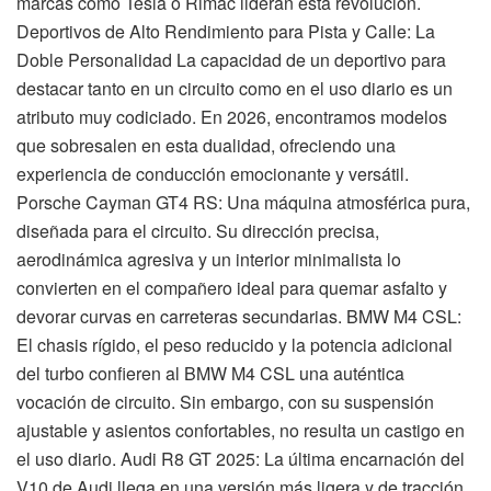
marcas como Tesla o Rimac lideran esta revolución.
Deportivos de Alto Rendimiento para Pista y Calle: La
Doble Personalidad La capacidad de un deportivo para
destacar tanto en un circuito como en el uso diario es un
atributo muy codiciado. En 2026, encontramos modelos
que sobresalen en esta dualidad, ofreciendo una
experiencia de conducción emocionante y versátil.
Porsche Cayman GT4 RS: Una máquina atmosférica pura,
diseñada para el circuito. Su dirección precisa,
aerodinámica agresiva y un interior minimalista lo
convierten en el compañero ideal para quemar asfalto y
devorar curvas en carreteras secundarias. BMW M4 CSL:
El chasis rígido, el peso reducido y la potencia adicional
del turbo confieren al BMW M4 CSL una auténtica
vocación de circuito. Sin embargo, con su suspensión
ajustable y asientos confortables, no resulta un castigo en
el uso diario. Audi R8 GT 2025: La última encarnación del
V10 de Audi llega en una versión más ligera y de tracción