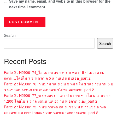
Save my name, email, and website in this browser for the
next time I comment.
Search
Search
Recent Posts
Parte 2 : N2906174_ไล เม ยท สร างบร ษ ทมา 15 ป เพ อเด กฝ
กงาน…โดยไม ร ว าเครด ต 5 ล านเป นช อเธอ_part 2
Parte 2 : N2906176_ก นมาม าส งเง น 3 หม นให ผ วสร างบ าน 5 ป
ว นเขาแต งงานก บช เธอเด นเข าไปพร อมทนาย_part 2
Parte 2 : N2906177_ข บรถหร ด าเด กป มว าข ข า ไม ม เง นจ าย
1,200 โดยไม ร ว าล งคนน นค อว าท พ อตาต วเอง_part 2
Parte 2 : N2906175_ก นข าวเหล อส งแชร 2 ป ท าวแชร อ างล
มละลาย แต ถอยป ายแดง จบท หมายศาลกลางตลาด_part 2