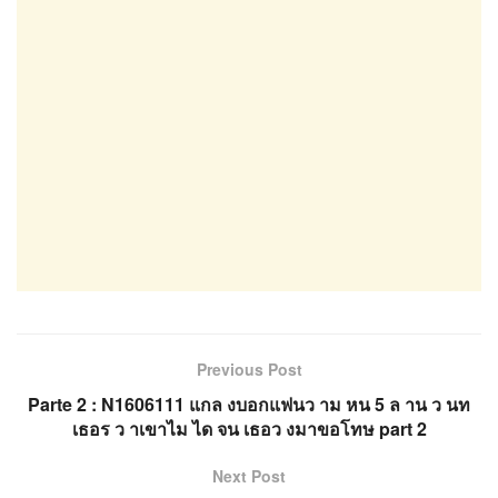
Previous Post
Parte 2 : N1606111 แกล งบอกแฟนว าม หน 5 ล าน ว นท
เธอร ว าเขาไม ได จน เธอว งมาขอโทษ part 2
Next Post