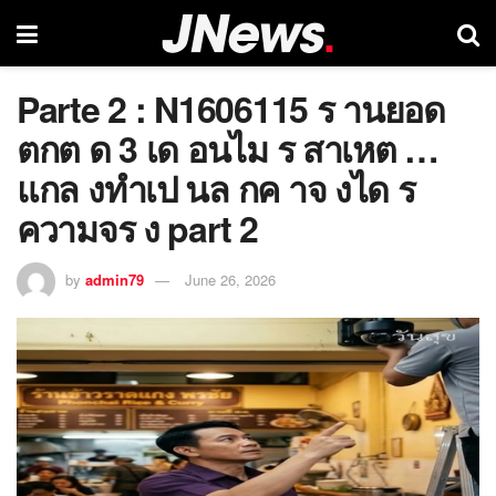
Parte 2 : N1606115 ร านยอด
ตกต ด 3 เด อนไม ร สาเหต …
แกล งทำเป นล กค าจ งได ร
ความจร ง part 2
by
admin79
June 26, 2026