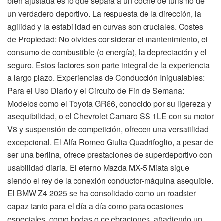
bien ajustada es lo que separa a un coche de turismo de
un verdadero deportivo. La respuesta de la dirección, la
agilidad y la estabilidad en curvas son cruciales. Costes
de Propiedad: No olvides considerar el mantenimiento, el
consumo de combustible (o energía), la depreciación y el
seguro. Estos factores son parte integral de la experiencia
a largo plazo. Experiencias de Conducción Inigualables:
Para el Uso Diario y el Circuito de Fin de Semana:
Modelos como el Toyota GR86, conocido por su ligereza y
asequibilidad, o el Chevrolet Camaro SS 1LE con su motor
V8 y suspensión de competición, ofrecen una versatilidad
excepcional. El Alfa Romeo Giulia Quadrifoglio, a pesar de
ser una berlina, ofrece prestaciones de superdeportivo con
usabilidad diaria. El eterno Mazda MX-5 Miata sigue
siendo el rey de la conexión conductor-máquina asequible.
El BMW Z4 2025 se ha consolidado como un roadster
capaz tanto para el día a día como para ocasiones
especiales, como bodas o celebraciones, añadiendo un