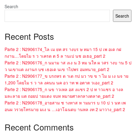
Search
Search
Recent Posts
Parte 2 : N2906174_ไล เม ยท สร างบร ษ ทมา 15 ป เพ อเด กฝ
กงาน…โดยไม ร ว าเครด ต 5 ล านเป นช อเธอ_part 2
Parte 2 : N2906176_ก นมาม าส งเง น 3 หม นให ผ วสร างบ าน 5 ป
ว นเขาแต งงานก บช เธอเด นเข าไปพร อมทนาย_part 2
Parte 2 : N2906177_ข บรถหร ด าเด กป มว าข ข า ไม ม เง นจ าย
1,200 โดยไม ร ว าล งคนน นค อว าท พ อตาต วเอง_part 2
Parte 2 : N2906175_ก นข าวเหล อส งแชร 2 ป ท าวแชร อ างล
มละลาย แต ถอยป ายแดง จบท หมายศาลกลางตลาด_part 2
Parte 2 : N2906178_อายสาม ช างทาส ห ามมาร บ 10 ป ว นท เพ
อนผ วรวยโทรมาย มเง น …เอาโฉนดบ านหล งท 2 มาวาง_part 2
Recent Comments