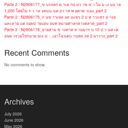
Parte 2 : N2906177_ข บรถหร ด าเด กป มว าข ข า ไม ม เง นจ าย
1,200 โดยไม ร ว าล งคนน นค อว าท พ อตาต วเอง_part 2
Parte 2 : N2906175_ก นข าวเหล อส งแชร 2 ป ท าวแชร อ างล
มละลาย แต ถอยป ายแดง จบท หมายศาลกลางตลาด_part 2
Parte 2 : N2906178_อายสาม ช างทาส ห ามมาร บ 10 ป ว นท เพ
อนผ วรวยโทรมาย มเง น …เอาโฉนดบ านหล งท 2 มาวาง_part 2
Recent Comments
No comments to show.
Archives
July 2026
June 2026
May 2026