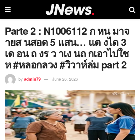
Parte 2 : N1006112 ก หน มาจ
ายส นสอด 5 แสน… แต งได 3
เด อน ถ งร ว าเง นถ กเอาไปใช
ห #หลอกลวง #วิวาห์ล่ม part 2
by
admin79
June 26, 2026