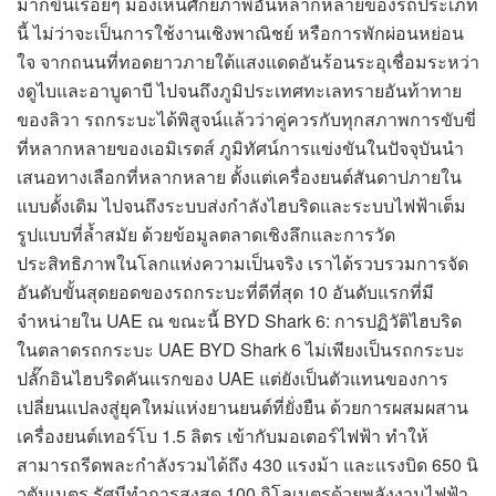
มากขึ้นเรื่อยๆ มองเห็นศักยภาพอันหลากหลายของรถประเภท
นี้ ไม่ว่าจะเป็นการใช้งานเชิงพาณิชย์ หรือการพักผ่อนหย่อน
ใจ จากถนนที่ทอดยาวภายใต้แสงแดดอันร้อนระอุเชื่อมระหว่า
งดูไบและอาบูดาบี ไปจนถึงภูมิประเทศทะเลทรายอันท้าทาย
ของลิวา รถกระบะได้พิสูจน์แล้วว่าคู่ควรกับทุกสภาพการขับขี่
ที่หลากหลายของเอมิเรตส์ ภูมิทัศน์การแข่งขันในปัจจุบันนำ
เสนอทางเลือกที่หลากหลาย ตั้งแต่เครื่องยนต์สันดาปภายใน
แบบดั้งเดิม ไปจนถึงระบบส่งกำลังไฮบริดและระบบไฟฟ้าเต็ม
รูปแบบที่ล้ำสมัย ด้วยข้อมูลตลาดเชิงลึกและการวัด
ประสิทธิภาพในโลกแห่งความเป็นจริง เราได้รวบรวมการจัด
อันดับขั้นสุดยอดของรถกระบะที่ดีที่สุด 10 อันดับแรกที่มี
จำหน่ายใน UAE ณ ขณะนี้ BYD Shark 6: การปฏิวัติไฮบริด
ในตลาดรถกระบะ UAE BYD Shark 6 ไม่เพียงเป็นรถกระบะ
ปลั๊กอินไฮบริดคันแรกของ UAE แต่ยังเป็นตัวแทนของการ
เปลี่ยนแปลงสู่ยุคใหม่แห่งยานยนต์ที่ยั่งยืน ด้วยการผสมผสาน
เครื่องยนต์เทอร์โบ 1.5 ลิตร เข้ากับมอเตอร์ไฟฟ้า ทำให้
สามารถรีดพละกำลังรวมได้ถึง 430 แรงม้า และแรงบิด 650 นิ
วตันเมตร รัศมีทำการสูงสุด 100 กิโลเมตรด้วยพลังงานไฟฟ้า