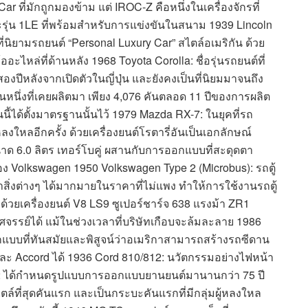
 ที่มักถูกมองข้าม แต่ IROC-Z คือหนึ่งในเครื่องจักรที่
และรุ่น 1LE ที่พร้อมสำหรับการแข่งขันในสนาม 1939 Lincoln
่นิยามรถยนต์ “Personal Luxury Car” สไตล์อเมริกัน ด้วย
ะไหล่ที่ด้านหลัง 1968 Toyota Corolla: ชื่อรุ่นรถยนต์ที่
งปีหลังจากเปิดตัวในญี่ปุ่น และยังคงเป็นที่นิยมมาจนถึง
คันหนึ่งที่เคยผลิตมา เพียง 4,076 คันตลอด 11 ปีของการผลิต
ันนี้ได้ตั้งมาตรฐานนั้นไว้ 1979 Mazda RX-7: ในยุคที่รถ
ใหลอีกครั้ง ด้วยเครื่องยนต์โรตารี่อันเป็นเอกลักษณ์
นาด 6.0 ลิตร เทอร์โบคู่ ผสานกับการออกแบบที่สะดุดตา
ของ Volkswagen 1950 Volkswagen Type 2 (Microbus): รถตู้
ิ่งต่างๆ ได้มากมายในราคาที่ไม่แพง ทำให้การใช้งานรถตู้
 ด้วยเครื่องยนต์ V8 LS9 ซูเปอร์ชาร์จ 638 แรงม้า ZR1
ศจรรย์ได้ แม้ในช่วงเวลาที่บริษัทเกือบจะล้มละลาย 1986
อกแบบที่ทันสมัยและพิสูจน์ว่าอเมริกาสามารถสร้างรถซีดาน
y และ Accord ได้ 1936 Cord 810/812: นวัตกรรมอย่างไฟหน้า
2 ได้กำหนดรูปแบบการออกแบบยานยนต์มานานกว่า 75 ปี
ล์ที่สุดคันแรก และเป็นกระบะคันแรกที่มีกลุ่มผู้หลงใหล