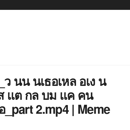
_ว นน นเธอเหล อเง น
ส แต กล บม แค คน
อ_part 2.mp4 | Meme