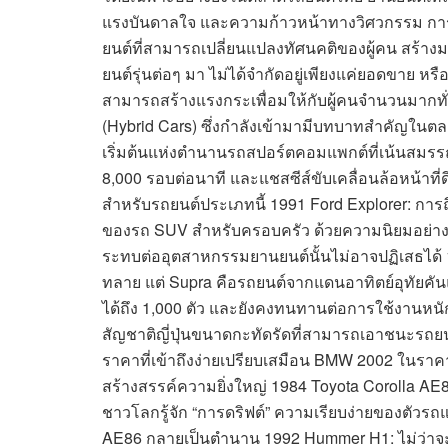
แรงบันดาลใจ และความก้าวหน้าทางวิศวกรรม การจัดอั
ยนต์ที่สามารถเปลี่ยนแปลงทัศนคติของผู้คน สร้
ยนต์รุ่นต่อๆ มา ไม่ได้จำกัดอยู่เพียงแค่ยอดขาย หรือ
สามารถสร้างแรงกระเพื่อมให้กับผู้คนจำนวนมากทั
(Hybrid Cars) ซึ่งกำลังเข้ามามีบทบาทสำคัญในตลา
เริ่มต้นแห่งตำนานรถสปอร์ตคอมแพกต์ที่เน้นสมรรถ
8,000 รอบต่อนาที และแชสซีส์ขับเคลื่อนล้อหน้าที
สำหรับรถยนต์ประเภทนี้ 1991 Ford Explorer: กา
ของรถ SUV สำหรับครอบครัว ด้วยความนิยมอย่างแพร
ระทบต่ออุตสาหกรรมยานยนต์นั้นไม่อาจปฏิเสธได้ 1
ทลาย แต่ Supra คือรถยนต์จากแดนอาทิตย์อุทัยคันแ
ได้ถึง 1,000 ตัว และยังคงทนทานต่อการใช้งานหนัก 1
สัญชาติญี่ปุ่นขนาดกะทัดรัดที่สามารถเอาชนะรถยน
ราคาที่เข้าถึงง่ายเปรียบเสมือน BMW 2002 ในราคา
สร้างสรรค์ความยิ่งใหญ่ 1984 Toyota Corolla AE8
ชาวโลกรู้จัก “การดริฟต์” ความเรียบง่ายของตัวรถ
AE86 กลายเป็นตำนาน 1992 Hummer H1: ไม่ว่าจะข