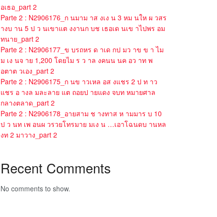
อเธอ_part 2
Parte 2 : N2906176_ก นมาม าส งเง น 3 หม นให ผ วสร
างบ าน 5 ป ว นเขาแต งงานก บช เธอเด นเข าไปพร อม
ทนาย_part 2
Parte 2 : N2906177_ข บรถหร ด าเด กป มว าข ข า ไม
ม เง นจ าย 1,200 โดยไม ร ว าล งคนน นค อว าท พ
อตาต วเอง_part 2
Parte 2 : N2906175_ก นข าวเหล อส งแชร 2 ป ท าว
แชร อ างล มละลาย แต ถอยป ายแดง จบท หมายศาล
กลางตลาด_part 2
Parte 2 : N2906178_อายสาม ช างทาส ห ามมาร บ 10
ป ว นท เพ อนผ วรวยโทรมาย มเง น …เอาโฉนดบ านหล
งท 2 มาวาง_part 2
Recent Comments
No comments to show.