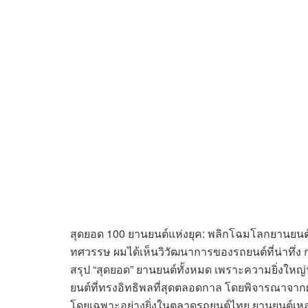
สุดยอด 100 ยานยนต์แห่งยุค: พลิกโฉมโลกยานยน
ทศวรรษ ผมได้เห็นวิวัฒนาการของรถยนต์ที่น่าทึ่ง กา
สรุป “สุดยอด” ยานยนต์ทั้งหมด เพราะความยิ่งใหญ่นั
ยนต์ที่ทรงอิทธิพลที่สุดตลอดกาล โดยพิจารณาจ
โดยเฉพาะอย่างยิ่งในตลาดรถยนต์ไทย ยานยนต์เหล่านี