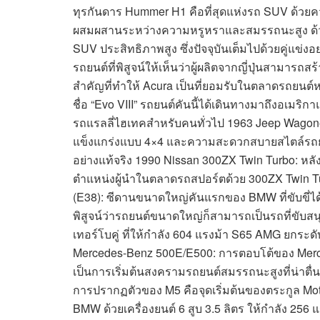
ทุรกันดาร Hummer H1 คือที่สุดแห่งรถ SUV ด้วย
ผสมผสานระหว่างความหรูหราและสมรรถนะสูง ด้วยเ
SUV ประสิทธิภาพสูง ซึ่งปัจจุบันเต็มไปด้วยคู่แข
รถยนต์ที่พิสูจน์ให้เห็นว่าผู้ผลิตจากญี่ปุ่นสามารถส
สำคัญที่ทำให้ Acura เป็นที่ยอมรับในตลาดรถยนต์หรู 
ชื่อ “Evo VIII” รถยนต์คันนี้ได้เดินทางมาถึงอเ
รถแรลลี่ไฮเทคสำหรับคนทั่วไป 1963 Jeep Wago
แข็งแกร่งแบบ 4×4 และความสะดวกสบายสไตล์รถยนต
อย่างแท้จริง 1990 Nissan 300ZX Twin Turbo: หลั
ตำแหน่งผู้นำในตลาดรถสปอร์ตด้วย 300ZX Twin Tu
(E38): ซีดานขนาดใหญ่คันแรกของ BMW ที่ขับขี่ได้ด
พิสูจน์ว่ารถยนต์ขนาดใหญ่ก็สามารถเป็นรถที่ขับส
เทอร์โบคู่ ที่ให้กำลัง 604 แรงม้า S65 AMG ยกระ
Mercedes-Benz 500E/E500: การตอบโต้ของ Mercede
เป็นการเริ่มต้นสงครามรถยนต์สมรรถนะสูงที่น่าตื
การปรากฏตัวของ M5 คือจุดเริ่มต้นของตระกูล Mot
BMW ด้วยเครื่องยนต์ 6 สูบ 3.5 ลิตร ให้กำลัง 25