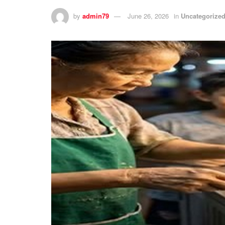
by
admin79
June 26, 2026
in
Uncategorize