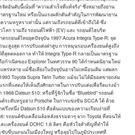
นดับนี้เน้นที่ “ความสำเร็จที่แท้จริง” ซึ่งหมายถึงยาน
างมาตรฐานใหม่ หรือเป็นแรงผลักดันสำคัญในการพัฒนายาน
ความหรูหราเท่านั้น แต่รวมถึงรถยนต์ที่เข้าถึงได้ ซึ่ง
่วโลก รวมถึง รถยนต์ไฟฟ้า (EV) และ รถยนต์ไฮบริด
ดรถยนต์ไทยยุคปัจจุบัน 1997 Acura Integra Type-R: จุด
นะสูงสุด การปรับแต่งฝาสูบ การหมุนรอบเครื่องยนต์สูงถึง
่ดีที่สุดตลอดกาล ทำให้ Integra Type-R กลายเป็นมาตรฐาน
รถือกำเนิดของ Explorer ในทศวรรษ 90 ได้กำหนดนิยามใหม่
่หลาย แม้ชื่อเสียงในปัจจุบันอาจไม่เหมือนเดิม แต่ผลก
993 Toyota Supra Twin Turbo: แม้จะไม่ได้มียอดขายถล่ม
รกที่แสดงให้เห็นถึงศักยภาพในการปรับแต่งเพื่อรีดแรงม้า
968 Datsun 510: หรือที่รู้จักในชื่อ “Bluebird” รถยนต์
ต์ระดับหรูอย่าง Porsche ในการแข่งขัน SCCA ได้ ด้วย
ครึ่งหนึ่ง Datsun 510 คือต้นแบบของความเรียบง่ายที่
6: รถยนต์ขับเคลื่อนล้อหลังธรรมดาๆ จาก Toyota ที่สอนให้
และเครื่องยนต์ DOHC 1.6 ลิตร คือหัวใจสำคัญที่ทำให้
ับขี่บนถนนในเมืองใหญ่ หรือลุยไปในภูมิประเทศที่