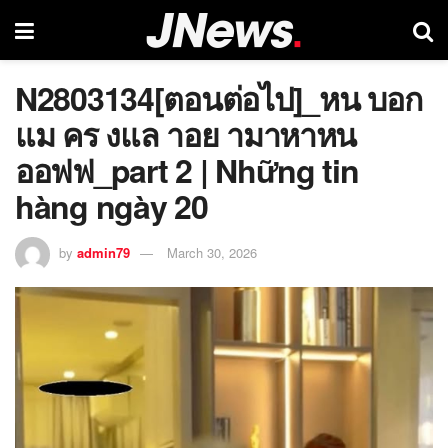
N2803134[ตอนต่อไป]_หน บอก
แม คร งแล าอย ามาหาหน
ออฟฟ_part 2 | Những tin
hàng ngày 20
by
admin79
March 30, 2026