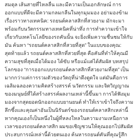
สมดุล เส้นสายที่ไหลลื่น และมีความเป็นเอกลักษณ์ การ
ออกแบบที่ดีจะมีความกลมกลืนในทุกมุมมอง อย่ามองข้าม
เรื่องราวทางเทคนิค: รถยนต์คลาสสิกที่สวยงาม มักจะมา
พร้อมกับนวัตกรรมทางเทคนิคที่น่าทึ่ง การทำความเข้าใจ
เกี่ยวกับเทคโนโลยีของรถคันนั้น จะยิ่งเพิ่มความชื่นชมให้กับ
มัน ค้นหา “รถยนต์คลาสสิกที่สวยที่สุด” ในแบบของคุณ:
สุดท้ายแล้ว รถยนต์คลาสสิกที่สวยที่สุด คือคันที่ทำให้คุณมี
ความสุขที่สุดเมื่อได้มอง ได้ขับ หรือแม้แต่ได้สัมผัส บทสรุป
โลกของ “การออกแบบรถยนต์คลาสสิกที่สวยงามที่สุด” เป็น
มากกว่าแค่การรวมตัวของวัตถุที่น่าดึงดูดใจ แต่มันคือการ
เฉลิมฉลองความคิดสร้างสรรค์ นวัตกรรม และจิตวิญญาณ
ของมนุษย์ที่ได้สร้างสรรค์ผลงานเหล่านี้ขึ้นมา การได้ฟังมุม
มองจากสุดยอดนักออกแบบยานยนต์ ทำให้เราเข้าใจถึงความ
ลึกซึ้งและคุณค่าอันเป็นนิรันดร์ของรถยนต์คลาสสิกเหล่านี้
หากคุณเองก็เป็นหนึ่งในผู้ที่หลงใหลในความงามเหนือกาล
เวลาของรถยนต์คลาสสิก ผมขอเชิญชวนให้คุณออกไปสัมผัส
ประสบการณ์เหล่านี้ด้วยตนเอง ค้นหารถยนต์คันที่คุณรู้สึก