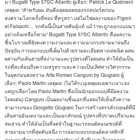
มา Bugatti Type 57SC Atlantic ผู้เลือก: Patrick Le Quément
เหตุผล: “สำหรับผม มันคือสุดยอดของรถสปอร์ตก่อน
สงครามโลกครั้งที่สอง ที่หรูหรา แต่ไม่ใช่ผลงานของ Figoni
et Falaschi… รถคันนี้เป็นสายพันธุ์แท้ แม้ว่าจะถูกออกแบบมา
อย่างล้นเหลือก็ตาม” Bugatti Type 57SC Atlantic คือผลงาน
ชิ้นโบราณที่ยังคงความงามและความน่าเกรงขามมาจนถึง
ปัจจุบัน การออกแบบที่เต็มไปด้วยรายละเอียดทางเทคนิค ผสม
ผสานกับเส้นสายที่สง่างามและรูปทรงที่โดดเด่น ทำให้มันเป็น
รถที่สะท้อนถึงความหรูหราและความเป็นเลิศทางวิศวกรรม
ในยุคก่อนสงคราม Alfa Romeo Canguro by Giugiaro ผู้
เลือก: Paolo Martin เหตุผล: (ไม่ได้ระบุเหตุผลเฉพาะเจาะจง
แต่ถูกเลือกโดย Paolo Martin ซึ่งเป็นนักออกแบบที่มีผลงาน
โดดเด่น) Canguro เป็นผลงานชิ้นเอกที่แสดงให้เห็นถึงความ
สามารถของ Giorgetto Giugiaro ในการสร้างสรรค์รถยนต์ที่มี
เส้นสายอันงดงามและเป็นเอกลักษณ์ รูปทรงที่ปราดเปรียวและ
สมส่วน ทำให้มันเป็นที่จดจำในฐานะรถยนต์คอนเซปต์ที่
สวยงามมากที่สุดคันหนึ่ง การออกแบบรถยนต์คลาสสิกที่
สวยงามที่สุด: มากกว่าแค่รูปลักษณ์ สิ่งที่น่าสนใจจากการ