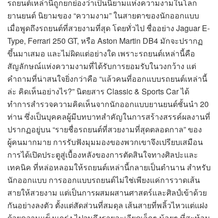
รถยนต์เหล่านี้ถูกยกย่องว่าเป็นนิยามแห่งความงามในโลก
ยานยนต์ นิยามของ “ความงาม” ในสายตาของนักออกแบบ
เมื่อพูดถึงรถยนต์ที่สวยงามที่สุด โดยทั่วไป ชื่ออย่าง Jaguar E-
Type, Ferrari 250 GT, หรือ Aston Martin DB4 มักจะปรากฏ
ขึ้นมาเสมอ และไม่ผิดแต่อย่างใด เพราะรถยนต์เหล่านี้คือ
สัญลักษณ์แห่งความงามที่ได้รับการยอมรับในวงกว้าง แต่
คำถามที่น่าสนใจยิ่งกว่าคือ “แล้วคนที่ออกแบบรถยนต์เหล่านี้
ล่ะ คิดเห็นอย่างไร?” นิตยสาร Classic & Sports Car ได้
ทำการสำรวจความคิดเห็นจากนักออกแบบยานยนต์ชั้นนำ 20
ท่าน ซึ่งเป็นบุคคลผู้มีบทบาทสำคัญในการสร้างสรรค์ผลงานที่
ปรากฏอยู่บน “รายชื่อรถยนต์ที่สวยงามที่สุดตลอดกาล” ของ
ผู้คนมากมาย การรับฟังมุมมองของพวกเขาจึงเปรียบเสมือน
การได้เปิดประตูสู่เบื้องหลังของการตัดสินใจทางศิลปะและ
เทคนิค ที่หล่อหลอมให้รถยนต์เหล่านี้กลายเป็นตำนาน สำหรับ
นักออกแบบ การออกแบบรถยนต์ไม่ใช่เพียงแค่การวาดเส้น
สายให้สวยงาม แต่เป็นการผสมผสานศาสตร์และศิลป์เข้าด้วย
กันอย่างลงตัว ตั้งแต่สัดส่วนที่สมดุล เส้นสายที่พลิ้วไหวแต่แฝง
ด้วยความแข็งแกร่ง ไปจนถึงรายละเอียดเล็กๆ น้อยๆ ที่สะท้อน