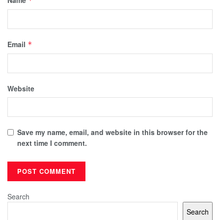
Name
*
Email
*
Website
Save my name, email, and website in this browser for the
next time I comment.
Search
Search