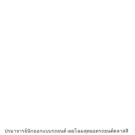
ปรมาจารย์นักออกแบบรถยนต์ เผยโฉมสุดยอดรถยนต์คลาสสิ