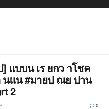
ป] แบบน เร ยกว าโชค
ก นแน #มายป ณย ปาน
rt 2
0
ed