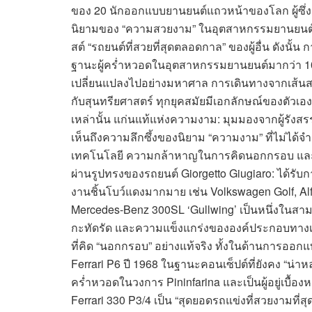
ของ 20 นักออกแบบยานยนต์แถวหน้าของโลก ผู้ซึ่
นิยามของ “ความสวยงาม” ในอุตสาหกรรมยานยนต์ พวกเ
สต์ “รถยนต์ที่สวยที่สุดตลอดกาล” ของผู้อื่น ดังน
ฐานะผู้คร่ำหวอดในอุตสาหกรรมยานยนต์มากว่า 10
เปลี่ยนแปลงไปอย่างมหาศาล การเดินทางจากเส้นสายท
กับสุนทรียศาสตร์ ทุกยุคสมัยมีเอกลักษณ์ของตัวเ
เหล่านั้น แก่นแท้แห่งความงาม: มุมมองจากผู้รัง
เห็นถึงความลึกซึ้งของนิยาม “ความงาม” ที่ไม่ได้จ
เทคโนโลยี ความกล้าหาญในการคิดนอกกรอบ แล
ผ่านรูปทรงของรถยนต์ Giorgetto Giugiaro: ได้รั
งานชิ้นโบว์แดงมากมาย เช่น Volkswagen Golf, Alf
Mercedes-Benz 300SL ‘Gullwing’ เป็นหนึ่งในส
กะทัดรัด และความแข็งแกร่งขององค์ประกอบทางเท
ที่คิด “นอกกรอบ” อย่างแท้จริง ทั้งในด้านการออกแบ
Ferrari P6 ปี 1968 ในฐานะคอนเซ็ปต์ที่ยังคง “น่า
คร่ำหวอดในวงการ Pininfarina และเป็นผู้อยู่เบื้อง
Ferrari 330 P3/4 เป็น “สุดยอดรถแข่งที่สวยงามที่