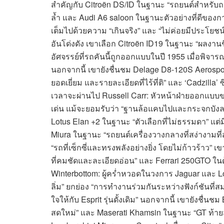
สำคัญกับ Citroën DS/ID ในฐานะ “รถยนต์สำหรับถนน
ล้ำ และ Audi A6 saloon ในฐานะตัวอย่างที่ดีของ
เต็มไปด้วยความ “เกินจริง” และ “ไม่ค่อยมีประโยชน์
อันโด่งดัง เขาเลือก Citroën ID19 ในฐานะ “ผลงานชิ้นเ
อัศจรรย์ที่รถคันนี้ถูกออกแบบในปี 1955 เมื่อพิจา
นอกจากนี้ เขายังชื่นชม Delage D8-120S Aerosport 
ยอดเยี่ยม และรายละเอียดที่ไร้ที่ติ” และ ‘Cadzilla’ 
เวลาจะผ่านไป Russell Carr: หัวหน้าฝ่ายออกแบบข
เด่น แม้จะยอมรับว่า “ฐานล้อแคบไปและกระจกบังลมต
Lotus Elan +2 ในฐานะ “ตัวเลือกที่ไม่ธรรมดา” แต่ม
Miura ในฐานะ “รถยนต์เครื่องวางกลางที่สง่างามที่ส
“รถที่เซ็กซี่และทรงพลังอย่างยิ่ง โดยไม่ก้าวร้าว”
ที่คมชัดและละเอียดอ่อน” และ Ferrari 250GTO ใน
Winterbottom: ผู้คร่ำหวอดในวงการ Jaguar และ Lot
ลิ่ม” ยกย่อง “การทำงานร่วมกันระหว่างฟังก์ชันที่ส
ใจให้กับ Esprit รุ่นดั้งเดิม” นอกจากนี้ เขายังชื่น
สดใหม่” และ Maserati Khamsin ในฐานะ “GT ท้ายสูง