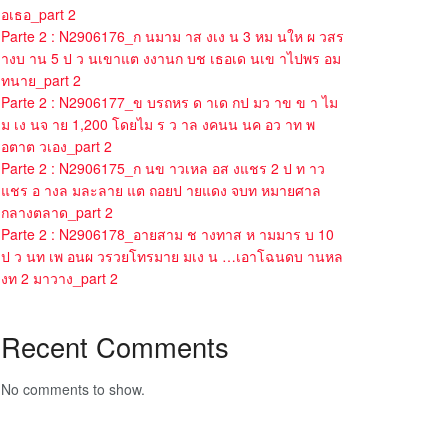
อเธอ_part 2
Parte 2 : N2906176_ก นมาม าส งเง น 3 หม นให ผ วสร
างบ าน 5 ป ว นเขาแต งงานก บช เธอเด นเข าไปพร อม
ทนาย_part 2
Parte 2 : N2906177_ข บรถหร ด าเด กป มว าข ข า ไม
ม เง นจ าย 1,200 โดยไม ร ว าล งคนน นค อว าท พ
อตาต วเอง_part 2
Parte 2 : N2906175_ก นข าวเหล อส งแชร 2 ป ท าว
แชร อ างล มละลาย แต ถอยป ายแดง จบท หมายศาล
กลางตลาด_part 2
Parte 2 : N2906178_อายสาม ช างทาส ห ามมาร บ 10
ป ว นท เพ อนผ วรวยโทรมาย มเง น …เอาโฉนดบ านหล
งท 2 มาวาง_part 2
Recent Comments
No comments to show.