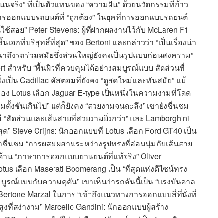
จริง” ที่เป็นตัวแทนของ “ความฝัน” ด้วยนวัตกรรมที่ก้าว
การออกแบบรถยนต์ที่ “ถูกต้อง” ในยุคที่การออกแบบรถยนต์
ใช้สอย” Peter Stevens: ผู้ที่ฝากผลงานไว้กับ McLaren F1
อกที่บริสุทธิ์ที่สุด” ของ Bertoni และกล่าวว่า “เป็นเรื่องน่า
รณาถึงรถร่วมสมัยซึ่งส่วนใหญ่ยังคงเป็นรูปแบบก่อนสงคราม”
สำหรับ “พื้นผิวที่ควบคุมได้อย่างสมบูรณ์แบบ สัดส่วนที่
ซึ่งเป็น Cadillac คัสตอมที่ยังคง “ดูสดใหม่และทันสมัย” แม้
อง Lotus เลือก Jaguar E-type เป็นหนึ่งในความงามที่โดด
ั้งชันเกินไป” แต่ก็ยังคง “สวยงามจนตะลึง” เขายังชื่นชม
ี “สัดส่วนและเส้นสายที่สวยงามยิ่งกว่า” และ Lamborghini
ุด” Steve Crijns: นักออกแบบที่ Lotus เลือก Ford GT40 เป็น
 เขาชื่นชม “การผสมผสานระหว่างรูปทรงที่อ่อนนุ่มกับเส้นสาย
ด้าน “ภาษาการออกแบบยานยนต์ที่แท้จริง” Oliver
us เลือก Maserati Boomerang เป็น “ที่สุดแห่งดีไซน์ทรง
มบูรณ์แบบกับความดุดัน” เขาเห็นว่ารถคันนี้เป็น “แรงบันดาล
ชม Bertone Marzal ในการ “เข้าถึงแนวทางการออกแบบสี่ที่นั่งที่
ที่สง่างาม” Marcello Gandini: นักออกแบบผู้สร้าง