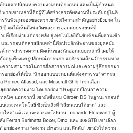
งเป็นสถาปนิกแห่งความงามบนท้องถนน และเป็นผู้กำหนด
ขาเหล่านี้คือผู้ที่ได้สร้างสรรค์ผลงานที่ประดับอยู่ในลิ
ั้น การรับฟังมุมมองของพวกเขาจึงมีความสำคัญอย่างยิ่งยวด ใน
 ปี ผมได้เห็นถึงพลวัตของการออกแบบรถยนต์ที่
ี่เรียบง่ายแต่ทรงพลัง สู่เทคโนโลยีอันซับซ้อนที่ผสานเข้า
อง และรถยนต์คลาสสิกเหล่านี้คือประจักษ์พยานของยุคสมัย
สรรค์ การสำรวจความคิดเห็นของนักออกแบบเหล่านี้ เผยให้
ำกัดอยู่เพียงแค่รูปลักษณ์ภายนอก แต่ยังรวมถึงนวัตกรรมทาง
ะความสามารถในการสื่อสารอารมณ์และความรู้สึกออกมา
บการยกย่องให้เป็น “นักออกแบบรถยนต์แห่งศตวรรษ” จากผล
a Romeo Alfasud, และ Maserati Ghibli เขาเลือก
ามสุดยอดความงาม โดยยกย่อง “ประตูแบบปีกนก” ความ
คนิค นอกจากนี้ เขายังชื่นชม Citroën DS ในฐานะรถยนต์
บและเทคโนโลยี ซึ่งเป็นสิ่งที่ “เลียนแบบได้ยาก” และ
หลงใหล” แม้เวลาจะล่วงเลยไปนาน Leonardo Fioravanti: ผู้
หลัง Ferrari Berlinetta Boxer, Dino, และ 308GTB เขาเลือก
สุด” ยกย่องความ “งดงาม เย้ายวน และลึกลับ” เขายังให้ความ