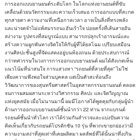
การออกแบบยานยนต์ระดับโลก ในโลกแห่งยานยนต์ที่ขับ
เคลื่อนด้วยนวัตกรรมและความเร็วเสมอ การออกแบบที่สะกด
ทุกสายตา ความงามที่เหนือกาลเวลา อาจเป็นสิ่งที่ทรงพลัง
และน่าจดจำไม่แพ้สมรรถนะอันเร้าใจ บ่อยครั้งที่เส้นสายอัน
สง่างาม รูปทรงที่สมบูรณ์แบบ สามารถปลุกเร้าอารมณ์และ
สร้างความผูกพันทางจิตใจให้กับผู้ที่ได้ยลโฉม เปรียบเสมือน
งานศิลปะชั้นสูงที่จัดแสดงอยู่บนท้องถนน ด้วยประสบการณ์
กว่าทศวรรษในวงการการออกแบบยานยนต์ ผมได้สังเกตเห็น
แนวโน้มที่น่าสนใจ การแสวงหา “รถยนต์ที่สวยที่สุด” ไม่ใช่
เพียงความพึงพอใจส่วนบุคคล แต่เป็นตัวสะท้อนถึง
วิวัฒนาการของสุนทรียศาสตร์ในอุตสาหกรรมยานยนต์ ตลอด
จนการผสมผสานระหว่างวิศวกรรม ศิลปะ และจิตวิญญาณ
แห่งยุคสมัย เมื่อไม่นานมานี้ ผมมีโอกาสได้พูดคุยกับกลุ่มผู้นำ
ด้านการออกแบบยานยนต์ชั้นนำกว่า 22 ท่าน จากแบรนด์
รถยนต์ชั้นนำทั่วโลก เราได้ร่วมกันสำรวจและแบ่งปันความ
คิดเห็นเกี่ยวกับรถยนต์โปรดักชัน 10 รุ่น ที่พวกเขายกย่องว่ามี
ความงามสง่าที่สุดเท่าที่เคยผลิตมา ผลลัพธ์ที่ได้นั้นน่าทึ่งเกิน