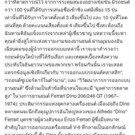
กว่าที่คาดการณ์ไว้ จากการระดมสมองอย่างเข้มข้น มีรถยนต์
กว่า 100 รุ่นที่ได้รับการเสนอชื่อเข้าชิง แต่มีเพียง 15 รุ่น
เท่านั้นที่ได้รับการโหวตตั้งแต่ 3 เสียงขึ้นไป และ 10 รุ่นที่โดด
เด่นที่สุด ด้วยคะแนนเสียงตั้งแต่ 4 เสียงขึ้นไป ซึ่งสะท้อนถึง
ฉันทามติอันแข็งแกร่งจากเหล่าผู้เชี่ยวชาญ บทความนี้จะพา
คุณดำดิ่งสู่โลกแห่งความงามของยานยนต์ ผ่านมุมมองอัน
เฉียบคมของผู้นำการออกแบบเหล่านี้ เราจะมาสำรวจว่า
รถยนต์รุ่นใดบ้างที่ได้รับเลือก และเหตุผลเบื้องหลังความ
ประทับใจอันยาวนานของพวกเขา พร้อมกันนั้น เราจะสอด
แทรกข้อมูลเชิงลึกเกี่ยวกับ “การออกแบบรถยนต์คลาสสิก”,
“รถยนต์ซูเปอร์คาร์ในตำนาน”, และ “วิวัฒนาการการออกแบบ
ยานยนต์” ซึ่งล้วนเป็นหัวข้อที่น่าสนใจและมี “มูลค่าการตลาด
สูง” ในวงการยานยนต์ Ferrari Dino 206/246 GT (1967–
1974): ประติมากรรมแห่งยุคกลางเครื่องยนต์ เมื่อเอ่ยถึง Dino
หลายคนจะนึกถึงคุณูปการอันใหญ่หลวงของ Alfredo “Dino”
Ferrari บุตรชายผู้ล่วงลับของ Enzo Ferrari ผู้ซึ่งมีบทบาท
สำคัญในการออกแบบเครื่องยนต์ V-6 ที่กลายเป็นเอกลักษณ์
ของรถยนต์รุ่นนี้ ชื่อ Dino นั้นสลักอย่างประณีตตามลายเซ็น