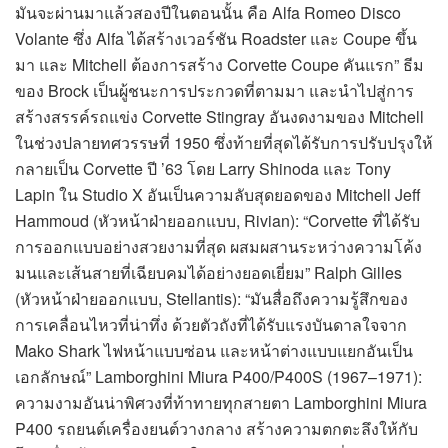
มันจะผ่านมาแล้วสองปีในตอนนั้น คือ Alfa Romeo Disco
Volante ซึ่ง Alfa ได้สร้างเวอร์ชัน Roadster และ Coupe ขึ้น
มา และ Mitchell ต้องการสร้าง Corvette Coupe คันแรก” ธีม
ของ Brock เป็นผู้ชนะการประกวดที่ตามมา และนำไปสู่การ
สร้างสรรค์รถแข่ง Corvette Stingray อันงดงามของ Mitchell
ในช่วงปลายทศวรรษที่ 1950 ซึ่งท้ายที่สุดได้รับการปรับปรุงให้
กลายเป็น Corvette ปี ’63 โดย Larry Shinoda และ Tony
Lapin ใน Studio X อันเป็นความลับสุดยอดของ Mitchell Jeff
Hammoud (หัวหน้าฝ่ายออกแบบ, Rivian): “Corvette ที่ได้รับ
การออกแบบอย่างสวยงามที่สุด ผสมผสานระหว่างความโค้ง
มนและเส้นสายที่เฉียบคมได้อย่างยอดเยี่ยม” Ralph Gilles
(หัวหน้าฝ่ายออกแบบ, Stellantis): “มันสื่อถึงความรู้สึกของ
การเคลื่อนไหวที่น่าทึ่ง ด้วยตัวถังที่ได้รับแรงบันดาลใจจาก
Mako Shark ไฟหน้าแบบซ่อน และหน้าต่างแบบแยกอันเป็น
เอกลักษณ์” Lamborghini Miura P400/P400S (1967–1971):
ความงามอันน่าพิศวงที่ท้าทายทุกสายตา Lamborghini Miura
P400 รถยนต์เครื่องยนต์วางกลาง สร้างความตกตะลึงให้กับ