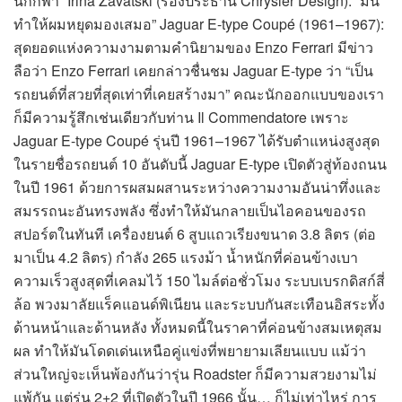
นักกีฬา” Irina Zavatski (รองประธาน Chrysler Design): “มัน
ทำให้ผมหยุดมองเสมอ” Jaguar E-type Coupé (1961–1967):
สุดยอดแห่งความงามตามคำนิยามของ Enzo Ferrari มีข่าว
ลือว่า Enzo Ferrari เคยกล่าวชื่นชม Jaguar E-type ว่า “เป็น
รถยนต์ที่สวยที่สุดเท่าที่เคยสร้างมา” คณะนักออกแบบของเรา
ก็มีความรู้สึกเช่นเดียวกับท่าน Il Commendatore เพราะ
Jaguar E-type Coupé รุ่นปี 1961–1967 ได้รับตำแหน่งสูงสุด
ในรายชื่อรถยนต์ 10 อันดับนี้ Jaguar E-type เปิดตัวสู่ท้องถนน
ในปี 1961 ด้วยการผสมผสานระหว่างความงามอันน่าทึ่งและ
สมรรถนะอันทรงพลัง ซึ่งทำให้มันกลายเป็นไอคอนของรถ
สปอร์ตในทันที เครื่องยนต์ 6 สูบแถวเรียงขนาด 3.8 ลิตร (ต่อ
มาเป็น 4.2 ลิตร) กำลัง 265 แรงม้า น้ำหนักที่ค่อนข้างเบา
ความเร็วสูงสุดที่เคลมไว้ 150 ไมล์ต่อชั่วโมง ระบบเบรกดิสก์สี่
ล้อ พวงมาลัยแร็คแอนด์พิเนียน และระบบกันสะเทือนอิสระทั้ง
ด้านหน้าและด้านหลัง ทั้งหมดนี้ในราคาที่ค่อนข้างสมเหตุสม
ผล ทำให้มันโดดเด่นเหนือคู่แข่งที่พยายามเลียนแบบ แม้ว่า
ส่วนใหญ่จะเห็นพ้องกันว่ารุ่น Roadster ก็มีความสวยงามไม่
แพ้กัน แต่รุ่น 2+2 ที่เปิดตัวในปี 1966 นั้น… ก็ไม่เท่าไหร่ การ