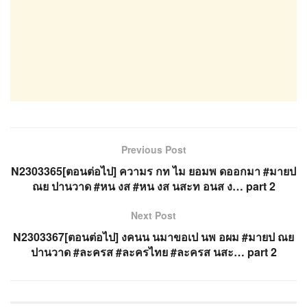
Previous Post
N2303365[ตอนต่อไป] ความร กท ไม ยอมพ ดออกมา #มายป
ณย ปานวาด #หน งส #หน งส นสะท อนส ง… part 2
Next Post
N2303367[ตอนต่อไป] งคนน นมาขอเป นพ อผม #มายป ณย
ปานวาด #ละครส #ละครไทย #ละครส นสะ… part 2