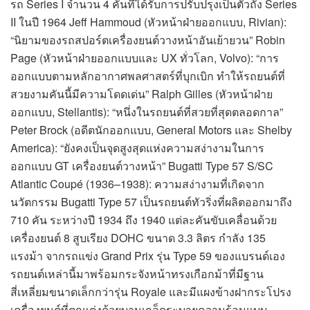
รถ Series I จำนวน 4 คันที่ได้รับการปรับปรุงเป็นตัวถัง Series
II ในปี 1964 Jeff Hammoud (หัวหน้าฝ่ายออกแบบ, Rivian):
“นิยามของรถสปอร์ตเครื่องยนต์วางหน้าอันเย้ายวน” Robin
Page (หัวหน้าฝ่ายออกแบบและ UX ทั่วโลก, Volvo): “การ
ออกแบบตามหลักอากาศพลศาสตร์ที่บุกเบิก ทำให้รถยนต์ที่
สวยงามคันนี้มีความโดดเด่น” Ralph Gilles (หัวหน้าฝ่าย
ออกแบบ, Stellantis): “หนึ่งในรถยนต์ที่สวยที่สุดตลอดกาล”
Peter Brock (อดีตนักออกแบบ, General Motors และ Shelby
America): “ยังคงเป็นจุดสูงสุดแห่งความสง่างามในการ
ออกแบบ GT เครื่องยนต์วางหน้า” Bugatti Type 57 S/SC
Atlantic Coupé (1936–1938): ความสง่างามที่เกิดจาก
นวัตกรรม Bugatti Type 57 เป็นรถยนต์ทัวริ่งที่ผลิตออกมาถึง
710 คัน ระหว่างปี 1934 ถึง 1940 แต่ละคันขับเคลื่อนด้วย
เครื่องยนต์ 8 สูบเรียง DOHC ขนาด 3.3 ลิตร กำลัง 135
แรงม้า จากรถแข่ง Grand Prix รุ่น Type 59 ของแบรนด์เอง
รถยนต์เหล่านี้มาพร้อมกระจังหน้าทรงเกือกม้าที่มีฐาน
สี่เหลี่ยมขนาดเล็กกว่ารุ่น Royale และมีแผงข้างฝากระโปรง
เครื่องยนต์ที่ตกแต่งด้วยบานเกล็ดระบายความร้อนแบบ