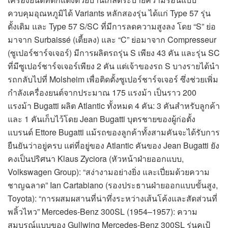
ควบคุมอุณหภูมิได้ Variants หลักสองรุ่น ได้แก่ Type 57 รุ่น
ดั้งเดิม และ Type 57 S/SC ที่มีการลดความสูงลง โดย “S” ย่อ
มาจาก Surbaissé (เตี้ยลง) และ “C” ย่อมาจาก Compresseur
(ซูเปอร์ชาร์จเจอร์) มีการผลิตรถรุ่น S เพียง 43 คัน และรุ่น SC
ที่มีซูเปอร์ชาร์จเจอร์เพียง 2 คัน แต่เจ้าของรถ S บางรายได้นำ
รถกลับไปที่ Molsheim เพื่อติดตั้งซูเปอร์ชาร์จเจอร์ ซึ่งช่วยเพิ่ม
กำลังเครื่องยนต์จากประมาณ 175 แรงม้า เป็นราว 200
แรงม้า Bugatti ผลิต Atlantic ทั้งหมด 4 คัน: 3 คันสำหรับลูกค้า
และ 1 คันเก็บไว้โดย Jean Bugatti บุตรชายของผู้ก่อตั้ง
แบรนด์ Ettore Bugatti แม้รถของลูกค้าทั้งสามคันจะได้รับการ
ยืนยันว่าอยู่ครบ แต่ที่อยู่ของ Atlantic คันของ Jean Bugatti ยัง
คงเป็นปริศนา Klaus Zyciora (หัวหน้าฝ่ายออกแบบ,
Volkswagen Group): “สง่างามอย่างยิ่ง และเปี่ยมด้วยความ
ชาญฉลาด” Ian Cartabiano (รองประธานฝ่ายออกแบบขั้นสูง,
Toyota): “การผสมผสานที่น่าทึ่งระหว่างเส้นโค้งและสัดส่วนที่
พลิ้วไหว” Mercedes-Benz 300SL (1954–1957): ความ
สมบูรณ์แบบของ Gullwing Mercedes-Benz 300SL รุ่นคูเป้