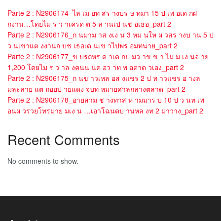
Parte 2 : N2906174_ไล เม ยท สร างบร ษ ทมา 15 ป เพ อเด กฝ
กงาน…โดยไม ร ว าเครด ต 5 ล านเป นช อเธอ_part 2
Parte 2 : N2906176_ก นมาม าส งเง น 3 หม นให ผ วสร างบ าน 5 ป
ว นเขาแต งงานก บช เธอเด นเข าไปพร อมทนาย_part 2
Parte 2 : N2906177_ข บรถหร ด าเด กป มว าข ข า ไม ม เง นจ าย
1,200 โดยไม ร ว าล งคนน นค อว าท พ อตาต วเอง_part 2
Parte 2 : N2906175_ก นข าวเหล อส งแชร 2 ป ท าวแชร อ างล
มละลาย แต ถอยป ายแดง จบท หมายศาลกลางตลาด_part 2
Parte 2 : N2906178_อายสาม ช างทาส ห ามมาร บ 10 ป ว นท เพ
อนผ วรวยโทรมาย มเง น …เอาโฉนดบ านหล งท 2 มาวาง_part 2
Recent Comments
No comments to show.