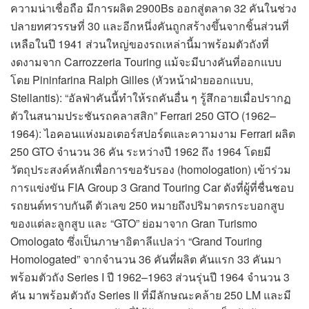
ความน่าเชื่อถือ มีการผลิต 2900Bs ออกสู่ตลาด 32 คันในช่วง
ปลายทศวรรษที่ 30 และอีกหนึ่งคันถูกสร้างขึ้นจากชิ้นส่วนที่
เหลือในปี 1941 ส่วนใหญ่ของรถเหล่านี้มาพร้อมตัวถังที่
งดงามจาก Carrozzeria Touring แม้จะมีบางคันที่ออกแบบ
โดย Pininfarina Ralph Gilles (หัวหน้าฝ่ายออกแบบ,
Stellantis): “อัลฟ่าคันนี้ทำให้รถคันอื่น ๆ รู้สึกอายเมื่อปรากฏ
ตัวในสนามประชันรถคลาสสิก” Ferrari 250 GTO (1962–
1964): ไอคอนแห่งมอเตอร์สปอร์ตและความงาม Ferrari ผลิต
250 GTO จำนวน 36 คัน ระหว่างปี 1962 ถึง 1964 โดยมี
วัตถุประสงค์หลักเพื่อการขอรับรอง (homologation) เข้าร่วม
การแข่งขัน FIA Group 3 Grand Touring Car ดังที่ผู้ที่ชื่นชอบ
รถยนต์ทราบกันดี ตัวเลข 250 หมายถึงปริมาตรกระบอกสูบ
ของแต่ละลูกสูบ และ “GTO” ย่อมาจาก Gran Turismo
Omologato ซึ่งเป็นภาษาอิตาลีแปลว่า “Grand Touring
Homologated” จากจำนวน 36 คันที่ผลิต คันแรก 33 คันมา
พร้อมตัวถัง Series I ปี 1962–1963 ส่วนรุ่นปี 1964 จำนวน 3
คัน มาพร้อมตัวถัง Series II ที่มีลักษณะคล้าย 250 LM และมี