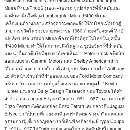
Gilles จาก Stellantis อธิบายถึงเสน่ห์ของมัน Lamborghini
Miura P400/P400S (1967–1971): ซูเปอร์คาร์ที่ล้ำสมัยและ
น่าตื่นตาตื่นใจที่สุด Lamborghini Miura P400 ที่เป็น
เครื่องยนต์วางกลาง สร้างความตกตะลึงให้กับโลกเมื่อเข้าสู่
สายการผลิตในช่วงปลายทศวรรษ 1960 ด้วยเครื่องยนต์ V-12
3.9 ลิตร 345 แรงม้า Miura คือรถที่เร็วที่สุดในโลกในยุคนั้น
“P400 Miura ทำให้โลกตกตะลึงในฐานะซูเปอร์คาร์ที่ล้ำสมัย
และน่าตื่นตาตื่นใจที่สุดเท่าที่เคยเห็นมา” Peter Brock อดีตนัก
ออกแบบจาก General Motors และ Shelby America กล่าว
“สัดส่วนที่งดงาม ราวกับว่าตัวถังถูกหดรัดรอบกลไก” Anthony
Lo หัวหน้าเจ้าหน้าที่ฝ่ายออกแบบของ Ford Motor Company
อธิบาย “ความสง่างามที่ดูแข็งแกร่งและควบคุมได้” Kevin
Hunter ประธาน Calty Design Research ของ Toyota ให้คำ
จำกัดความ Jaguar E-type Coupe (1961–1967): ความงามที่
Enzo Ferrari ยังต้องยกย่อง Enzo Ferrari เคยกล่าวถึง Jaguar
E-type ว่า “เป็นรถที่สวยงามที่สุดเท่าที่เคยสร้างมา” และคณะ
กรรมการผู้เชี่ยวชาญของเราก็เห็นพ้องต้องกัน E-type Coupe
ปี 1961–1967 ได้รับตำแหน่งสูงสุดในการจัดอันดับนี้ Jaguar