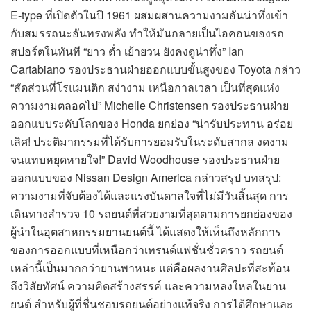
E-type ที่เปิดตัวในปี 1961 ผสมผสานความงามอันน่าทึ่งเข้า
กับสมรรถนะอันทรงพลัง ทำให้มันกลายเป็นไอคอนของรถ
สปอร์ตในทันที “ยาว ต่ำ เย้ายวน ยังคงดูน่าทึ่ง” Ian
Cartabiano รองประธานฝ่ายออกแบบขั้นสูงของ Toyota กล่าว
“สัดส่วนที่โรแมนติก สง่างาม เหนือกาลเวลา เป็นที่สุดแห่ง
ความงามตลอดไป” Michelle Christensen รองประธานฝ่าย
ออกแบบระดับโลกของ Honda ยกย่อง “น่ารับประทาน อร่อย
เลิศ! ประติมากรรมที่ได้รับการยอมรับในระดับสากล งดงาม
จนแทบหยุดหายใจ!” David Woodhouse รองประธานฝ่าย
ออกแบบของ Nissan Design America กล่าวสรุป บทสรุป:
ความงามที่จับต้องได้และแรงบันดาลใจที่ไม่มีวันสิ้นสุด การ
เดินทางสำรวจ 10 รถยนต์ที่สวยงามที่สุดตามการยกย่องของ
ผู้นำในอุตสาหกรรมยานยนต์นี้ ได้แสดงให้เห็นถึงหลักการ
ของการออกแบบที่เหนือกว่าเทรนด์แฟชั่นชั่วคราว รถยนต์
เหล่านี้เป็นมากกว่ายานพาหนะ แต่คือผลงานศิลปะที่สะท้อน
ถึงวิสัยทัศน์ ความคิดสร้างสรรค์ และความหลงใหลในยาน
ยนต์ สำหรับผู้ที่ชื่นชอบรถยนต์อย่างแท้จริง การได้ศึกษาและ