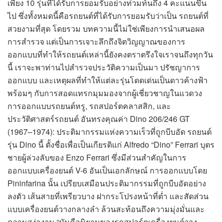
เพียง 10 รุ่นที่ได้รับการยอมรับอย่างท่วมท้นถึง 4 คะแนนขึ้น
ไป ซึ่งทั้งหมดนี้คือรถยนต์ที่ได้รับการยอมรับว่าเป็น รถยนต์ที่
สวยงามที่สุด โดยรวม บทความนี้ไม่ใช่เพียงการนำเสนอผล
การสำรวจ แต่เป็นการเจาะลึกถึงจิตวิญญาณของการ
ออกแบบที่ทำให้รถยนต์เหล่านี้ยังคงตราตรึงใจเราจนถึงทุกวัน
นี้ เราจะพาท่านไปสำรวจประวัติความเป็นมา ปรัชญาการ
ออกแบบ และเหตุผลที่ทำให้แต่ละรุ่นโดดเด่นเป็นดาวค้างฟ้า
พร้อมๆ กับการสอดแทรกมุมมองจากผู้เชี่ยวชาญในแวดวง
การออกแบบรถยนต์หรู, รถสปอร์ตคลาสสิก, และ
ประวัติศาสตร์รถยนต์ อันทรงคุณค่า Dino 206/246 GT
(1967–1974): ประติมากรรมแห่งความเร็วที่ถูกบีบอัด รถยนต์
รุ่น Dino นี้ ตั้งชื่อเพื่อเป็นเกียรติแก่ Alfredo “Dino” Ferrari บุตร
ชายผู้ล่วงลับของ Enzo Ferrari ซึ่งมีส่วนสำคัญในการ
ออกแบบเครื่องยนต์ V-6 อันเป็นเอกลักษณ์ การออกแบบโดย
Pininfarina นั้น เปรียบเสมือนประติมากรรมที่ถูกบีบอัดอย่าง
ลงตัว เส้นสายที่เพรียวบาง ฝากระโปรงหน้าที่ต่ำ และสัดส่วน
แบบเครื่องยนต์วางกลางลำ ล้วนสะท้อนถึงความมุ่งมั่นและ
ความสง่างาม “มันคือนิยามของรถสปอร์ตเครื่องยนต์วาง