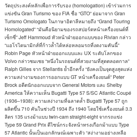
วัตถุประสงค์หลักเพื่อการรับรอง (homologation) เข้าร่วมการ
แข่งขัน Gran Turismo ของ FIA ชื่อ “GTO” ย่อมาจาก Gran
Turismo Omologato ในภาษาอิตาลีหมายถึง “Grand Touring
Homologated” “มันคือนิยามของรถสปอร์ตหน้าเครื่องยนต์ที่
เซ็กซี่” Jeff Hammoud หัวหน้าฝ่ายออกแบบของ Rivian กล่าว
“แอโรไดนามิกส์ที่ก้าวล้ำได้หล่อหลอมรถที่งดงามคันนี้”
Robin Page หัวหน้าฝ่ายออกแบบและ UX ระดับโลกของ
Volvo กล่าวชมเชย “หนึ่งในรถยนต์ที่สวยงามที่สุดตลอดกาล”
Ralph Gilles จาก Stellantis ย้ำอีกครั้ง “ยังคงเป็นจุดสูงสุดแห่ง
ความสง่างามของการออกแบบ GT หน้าเครื่องยนต์” Peter
Brock อดีตนักออกแบบจาก General Motors และ Shelby
America ให้ความเห็น Bugatti Type 57 S/SC Atlantic Coupé
(1936–1938): ความสง่างามที่ฉลาดล้ำ Bugatti Type 57 ถูก
ผลิตขึ้น 710 คันในช่วงปี 1934 ถึง 1940 โดยใช้เครื่องยนต์ 3.3
ลิตร 135 แรงม้าแบบ twin-cam straight-eight จากรถแข่ง
Type 59 Grand Prix ดีไซน์กระจังหน้าทรงเกือกม้าแบบ Type
57 Atlantic นั้นเป็นเอกลักษณ์เฉพาะตัว “สง่างามอย่างเหลือ