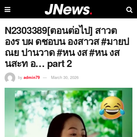
N2303389[ตอนต่อไป] สาวต
องร บผ ดชอบน องสาวส #มายป
ณย ปานวาด #หน งส #หน งส
นสะท อ… part 2
by
admin79
March 30, 2026