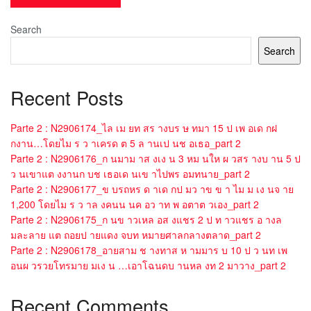
Search
Search
Recent Posts
Parte 2 : N2906174_ไล เม ยท สร างบร ษ ทมา 15 ป เพ อเด กฝ
กงาน…โดยไม ร ว าเครด ต 5 ล านเป นช อเธอ_part 2
Parte 2 : N2906176_ก นมาม าส งเง น 3 หม นให ผ วสร างบ าน 5 ป
ว นเขาแต งงานก บช เธอเด นเข าไปพร อมทนาย_part 2
Parte 2 : N2906177_ข บรถหร ด าเด กป มว าข ข า ไม ม เง นจ าย
1,200 โดยไม ร ว าล งคนน นค อว าท พ อตาต วเอง_part 2
Parte 2 : N2906175_ก นข าวเหล อส งแชร 2 ป ท าวแชร อ างล
มละลาย แต ถอยป ายแดง จบท หมายศาลกลางตลาด_part 2
Parte 2 : N2906178_อายสาม ช างทาส ห ามมาร บ 10 ป ว นท เพ
อนผ วรวยโทรมาย มเง น …เอาโฉนดบ านหล งท 2 มาวาง_part 2
Recent Comments