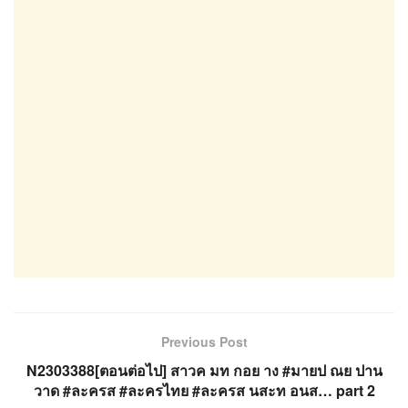
Previous Post
N2303388[ตอนต่อไป] สาวค มท กอย าง #มายป ณย ปาน
วาด #ละครส #ละครไทย #ละครส นสะท อนส… part 2