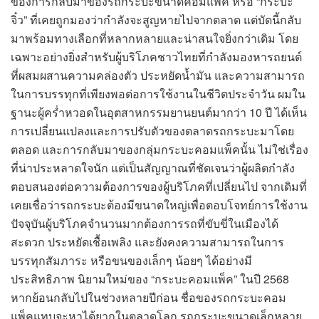
ของการกลับมาของรถกระบะขนาดคอมแพ็ค หรือ “กระบะ
จิ๋ว” ที่เคยถูกมองว่ากำลังจะสูญหายไปจากตลาด แต่บัดนี้กลับ
มาพร้อมทางเลือกที่หลากหลายและน่าสนใจยิ่งกว่าเดิม โดย
เฉพาะอย่างยิ่งสำหรับผู้บริโภคชาวไทยที่กำลังมองหารถยนต์
ที่ผสมผสานความคล่องตัว ประหยัดน้ำมัน และความสามารถ
ในการบรรทุกที่เพียงพอต่อการใช้งานในชีวิตประจำวัน ผมใน
ฐานะผู้คร่ำหวอดในอุตสาหกรรมยานยนต์มากว่า 10 ปี ได้เห็น
การเปลี่ยนแปลงและการปรับตัวของตลาดรถกระบะมาโดย
ตลอด และการกลับมาของกลุ่มกระบะคอมแพ็คนั้น ไม่ใช่เรื่อง
ที่น่าประหลาดใจนัก แต่เป็นสัญญาณที่ชัดเจนว่าผู้ผลิตกำลัง
ตอบสนองต่อความต้องการของผู้บริโภคที่เปลี่ยนไป จากเดิมที่
เคยเชื่อว่ารถกระบะต้องมีขนาดใหญ่เพื่อตอบโจทย์การใช้งาน
ปัจจุบันผู้บริโภคจำนวนมากต้องการรถที่ขับขี่ในเมืองได้
สะดวก ประหยัดเชื้อเพลิง และยังคงความสามารถในการ
บรรทุกสัมภาระ หรือขนของเล็กๆ น้อยๆ ได้อย่างมี
ประสิทธิภาพ นิยามใหม่ของ “กระบะคอมแพ็ค” ในปี 2568
หากย้อนกลับไปในช่วงหลายปีก่อน ชื่อของรถกระบะคอม
แพ็คแทบจะหาได้ยากในตลาดโลก รถกระบะขนาดเล็กหลาย