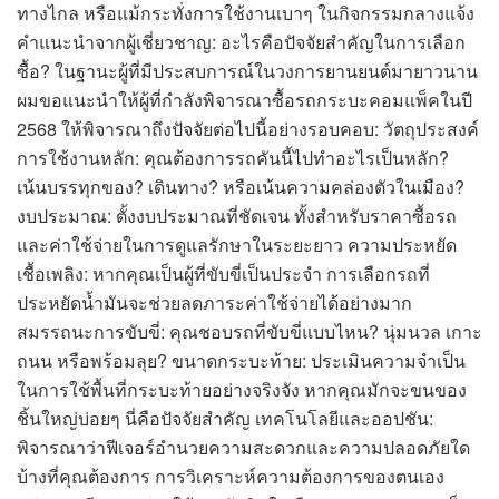
ทางไกล หรือแม้กระทั่งการใช้งานเบาๆ ในกิจกรรมกลางแจ้ง
คำแนะนำจากผู้เชี่ยวชาญ: อะไรคือปัจจัยสำคัญในการเลือก
ซื้อ? ในฐานะผู้ที่มีประสบการณ์ในวงการยานยนต์มายาวนาน
ผมขอแนะนำให้ผู้ที่กำลังพิจารณาซื้อรถกระบะคอมแพ็คในปี
2568 ให้พิจารณาถึงปัจจัยต่อไปนี้อย่างรอบคอบ: วัตถุประสงค์
การใช้งานหลัก: คุณต้องการรถคันนี้ไปทำอะไรเป็นหลัก?
เน้นบรรทุกของ? เดินทาง? หรือเน้นความคล่องตัวในเมือง?
งบประมาณ: ตั้งงบประมาณที่ชัดเจน ทั้งสำหรับราคาซื้อรถ
และค่าใช้จ่ายในการดูแลรักษาในระยะยาว ความประหยัด
เชื้อเพลิง: หากคุณเป็นผู้ที่ขับขี่เป็นประจำ การเลือกรถที่
ประหยัดน้ำมันจะช่วยลดภาระค่าใช้จ่ายได้อย่างมาก
สมรรถนะการขับขี่: คุณชอบรถที่ขับขี่แบบไหน? นุ่มนวล เกาะ
ถนน หรือพร้อมลุย? ขนาดกระบะท้าย: ประเมินความจำเป็น
ในการใช้พื้นที่กระบะท้ายอย่างจริงจัง หากคุณมักจะขนของ
ชิ้นใหญ่บ่อยๆ นี่คือปัจจัยสำคัญ เทคโนโลยีและออปชัน:
พิจารณาว่าฟีเจอร์อำนวยความสะดวกและความปลอดภัยใด
บ้างที่คุณต้องการ การวิเคราะห์ความต้องการของตนเอง