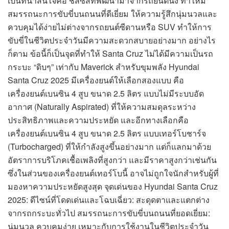
เป็นที่น่าสนใจคือ ชัสซีส์ที่พัฒนามาจากรถยนต์นั่ง ทำให้มี
สมรรถนะการขับขี่บนถนนที่ดีเยี่ยม ให้ความรู้สึกนุ่มนวลและ
ควบคุมได้ง่ายไม่ต่างจากรถยนต์ซีดานหรือ SUV ทำให้การ
ขับขี่ในชีวิตประจำวันมีความสะดวกสบายอย่างมาก อย่างไร
ก็ตาม ข้อนี้ก็เป็นจุดที่ทำให้ Santa Cruz ไม่ได้มีความเป็นรถ
กระบะ “ดิบๆ” เท่ากับ Maverick สำหรับขุมพลัง Hyundai
Santa Cruz 2025 มีเครื่องยนต์ให้เลือกสองแบบ คือ
เครื่องยนต์เบนซิน 4 สูบ ขนาด 2.5 ลิตร แบบไม่มีระบบอัด
อากาศ (Naturally Aspirated) ที่ให้ความสมดุลระหว่าง
ประสิทธิภาพและความประหยัด และอีกทางเลือกคือ
เครื่องยนต์เบนซิน 4 สูบ ขนาด 2.5 ลิตร แบบเทอร์โบชาร์จ
(Turbocharged) ที่ให้กำลังสูงขึ้นอย่างมาก แต่ก็แลกมาด้วย
อัตราการบริโภคเชื้อเพลิงที่สูงกว่า และมีราคาสูงกว่าเช่นกัน
ซึ่งในส่วนของเครื่องยนต์เทอร์โบนี้ อาจไม่ถูกใจนักสำหรับผู้ที่
มองหาความประหยัดสูงสุด จุดเด่นของ Hyundai Santa Cruz
2025: ดีไซน์ที่โดดเด่นและโฉบเฉี่ยว: สะดุดตาและแตกต่าง
จากรถกระบะทั่วไป สมรรถนะการขับขี่บนถนนที่ยอดเยี่ยม:
นุ่มนวล ควบคุมง่าย เหมาะกับการใช้งานในชีวิตประจำวัน