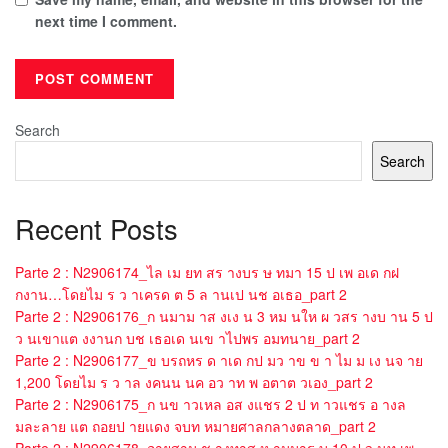
next time I comment.
Search
Search
Recent Posts
Parte 2 : N2906174_ไล เม ยท สร างบร ษ ทมา 15 ป เพ อเด กฝ
กงาน…โดยไม ร ว าเครด ต 5 ล านเป นช อเธอ_part 2
Parte 2 : N2906176_ก นมาม าส งเง น 3 หม นให ผ วสร างบ าน 5 ป
ว นเขาแต งงานก บช เธอเด นเข าไปพร อมทนาย_part 2
Parte 2 : N2906177_ข บรถหร ด าเด กป มว าข ข า ไม ม เง นจ าย
1,200 โดยไม ร ว าล งคนน นค อว าท พ อตาต วเอง_part 2
Parte 2 : N2906175_ก นข าวเหล อส งแชร 2 ป ท าวแชร อ างล
มละลาย แต ถอยป ายแดง จบท หมายศาลกลางตลาด_part 2
Parte 2 : N2906178_อายสาม ช างทาส ห ามมาร บ 10 ป ว นท เพ