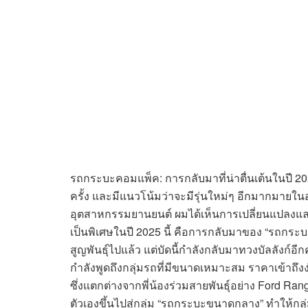
รถกระบะคอมแพ็ค: การกลับมาที่น่าตื่นเต้นในปี 
ครั้ง และมีแนวโน้มว่าจะมีรุ่นใหม่ๆ อีกมากมา
อุตสาหกรรมยานยนต์ ผมได้เห็นการเปลี่ยนแปลงแ
เป็นพิเศษในปี 2025 นี้ คือการกลับมาของ “รถกระ
สูญพันธุ์ไปแล้ว แต่บัดนี้กำลังกลับมาทวงบัลลังก์อีก
กำลังพูดถึงกลุ่มรถที่มีขนาดเหมาะสม ราคาเข้าถึ
ซึ่งแตกต่างจากพี่น้องร่วมสายพันธุ์อย่าง Ford Ra
ตัวเองขึ้นไปสู่กลุ่ม “รถกระบะขนาดกลาง” ทำให้กลุ่