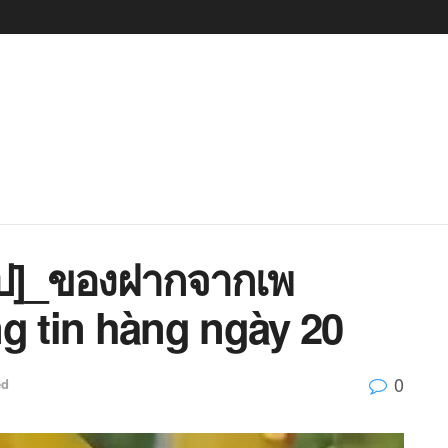
ป]_ของฝากจากเพ
g tin hàng ngày 20
0
ed