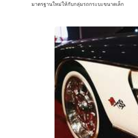
มาตรฐานใหม่ให้กับกลุ่มรถกระบะขนาดเล็ก