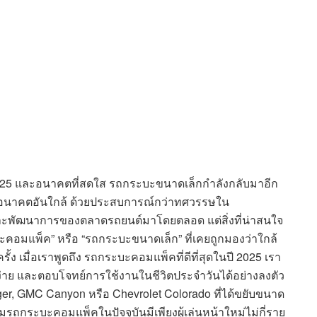
2025 และอนาคตที่สดใส รถกระบะขนาดเล็กกำลังกลับมาอีก
ยในอนาคตอันใกล้ ด้วยประสบการณ์กว่าทศวรรษใน
ละพัฒนาการของตลาดรถยนต์มาโดยตลอด แต่สิ่งที่น่าสนใจ
บะคอมแพ็ค” หรือ “รถกระบะขนาดเล็ก” ที่เคยถูกมองว่าใกล้
ครั้ง เมื่อเราพูดถึง รถกระบะคอมแพ็คที่ดีที่สุดในปี 2025 เรา
งง่าย และตอบโจทย์การใช้งานในชีวิตประจำวันได้อย่างลงตัว
nger, GMC Canyon หรือ Chevrolet Colorado ที่ได้ขยับขนาด
มรถกระบะคอมแพ็คในปัจจุบันมีเพียงผู้เล่นหน้าใหม่ไม่กี่ราย