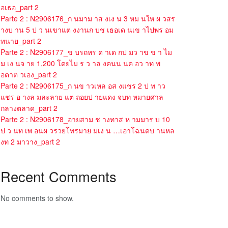
อเธอ_part 2
Parte 2 : N2906176_ก นมาม าส งเง น 3 หม นให ผ วสร
างบ าน 5 ป ว นเขาแต งงานก บช เธอเด นเข าไปพร อม
ทนาย_part 2
Parte 2 : N2906177_ข บรถหร ด าเด กป มว าข ข า ไม
ม เง นจ าย 1,200 โดยไม ร ว าล งคนน นค อว าท พ
อตาต วเอง_part 2
Parte 2 : N2906175_ก นข าวเหล อส งแชร 2 ป ท าว
แชร อ างล มละลาย แต ถอยป ายแดง จบท หมายศาล
กลางตลาด_part 2
Parte 2 : N2906178_อายสาม ช างทาส ห ามมาร บ 10
ป ว นท เพ อนผ วรวยโทรมาย มเง น …เอาโฉนดบ านหล
งท 2 มาวาง_part 2
Recent Comments
No comments to show.