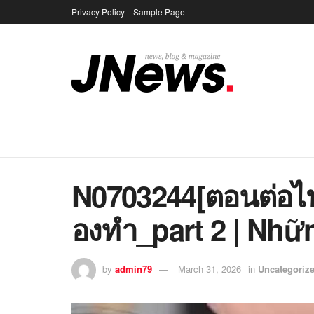
Privacy Policy
Sample Page
N0703244[ตอนต่อไ
องทำ_part 2 | Nhữ
by
admin79
March 31, 2026
in
Uncategoriz