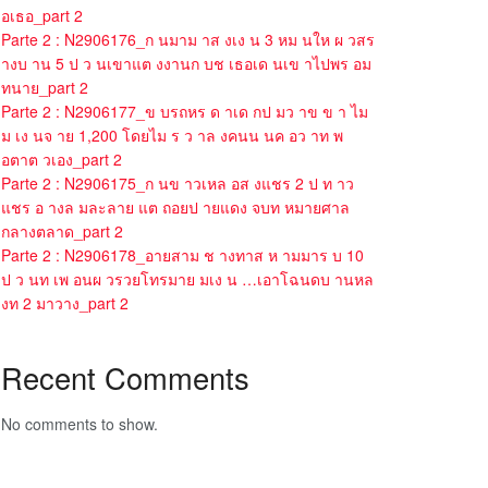
อเธอ_part 2
Parte 2 : N2906176_ก นมาม าส งเง น 3 หม นให ผ วสร
างบ าน 5 ป ว นเขาแต งงานก บช เธอเด นเข าไปพร อม
ทนาย_part 2
Parte 2 : N2906177_ข บรถหร ด าเด กป มว าข ข า ไม
ม เง นจ าย 1,200 โดยไม ร ว าล งคนน นค อว าท พ
อตาต วเอง_part 2
Parte 2 : N2906175_ก นข าวเหล อส งแชร 2 ป ท าว
แชร อ างล มละลาย แต ถอยป ายแดง จบท หมายศาล
กลางตลาด_part 2
Parte 2 : N2906178_อายสาม ช างทาส ห ามมาร บ 10
ป ว นท เพ อนผ วรวยโทรมาย มเง น …เอาโฉนดบ านหล
งท 2 มาวาง_part 2
Recent Comments
No comments to show.