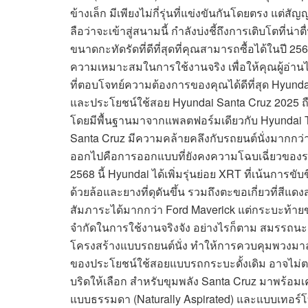
ข้างเล็ก มีเพียงไม่กี่รุ่นที่แข่งขันกันโดยตรง แต่ส
ลือว่าจะเข้าสู่สนามนี้ กำลังบ่งชี้ถึงการเติบโตที่
ขนาดกะทัดรัดที่ดีที่สุดที่คุณสามารถซื้อได้ในปี
ความเหมาะสมในการใช้งานจริง เพื่อให้คุณผู้อ่า
ที่ตอบโจทย์ความต้องการของคุณได้ดีที่สุด Hyund
และประโยชน์ใช้สอย Hyundai Santa Cruz 2025 ถื
โดยมีพื้นฐานมาจากแพลตฟอร์มเดียวกับ Hyundai T
Santa Cruz มีความคล้ายคลึงกับรถยนต์นั่งมากกว่าร
ออกไปคือการออกแบบที่ยังคงความโฉบเฉี่ยวของร
2568 นี้ Hyundai ได้เพิ่มรุ่นย่อย XRT ที่เน้นการขั
ด้วยล้อและยางที่ดุดันขึ้น รวมถึงตะขอเกี่ยวที่ส
สัมภาระได้มากกว่า Ford Maverick แต่กระบะท้ายข
จำกัดในการใช้งานจริงจัง อย่างไรก็ตาม สมรรถนะก
โครงสร้างแบบรถยนต์นั่ง ทำให้การควบคุมพวงมาล
ของประโยชน์ใช้สอยแบบรถกระบะดั้งเดิม อาจไม่ตอบ
บริดให้เลือก สำหรับขุมพลัง Santa Cruz มาพร้อมเค
แบบธรรมดา (Naturally Aspirated) และแบบเทอร์โบชา