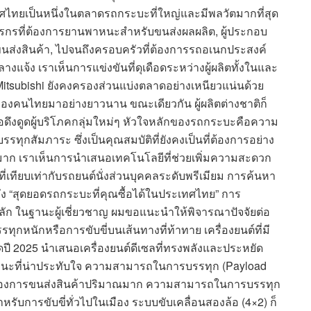
ไทยเป็นหนึ่งในตลาดรถกระบะที่ใหญ่และมีพลวัตมากที่สุด
รกรที่ต้องการยานพาหนะสำหรับขนส่งผลผลิต, ผู้ประกอบ
ส่งสินค้า, ไปจนถึงครอบครัวที่ต้องการรถอเนกประสงค์
จ้ง เราเห็นการแข่งขันที่ดุเดือดระหว่างผู้ผลิตทั้งในและ
Mitsubishi ยังคงครองส่วนแบ่งตลาดอย่างเหนียวแน่นด้วย
ของคนไทยมาอย่างยาวนาน ขณะเดียวกัน ผู้ผลิตต่างชาติก็
อดึงดูดผู้บริโภคกลุ่มใหม่ๆ หัวใจหลักของรถกระบะคือความ
สัมภาระ ซึ่งเป็นคุณสมบัติที่ยังคงเป็นที่ต้องการอย่าง
นมาก เราเห็นการนำเสนอเทคโนโลยีที่ช่วยเพิ่มความสะดวก
เทียบเท่ากับรถยนต์นั่งส่วนบุคคลระดับพรีเมียม การค้นหา
ูดถึง “สุดยอดรถกระบะที่คุณซื้อได้ในประเทศไทย” การ
นหลัก ในฐานะผู้เชี่ยวชาญ ผมขอแนะนำให้พิจารณาปัจจัยต่อ
ุกหนักหรือการขับขี่บนเส้นทางที่ท้าทาย เครื่องยนต์ที่มี
ดปี 2025 นำเสนอเครื่องยนต์ดีเซลที่ทรงพลังและประหยัด
รรถนะที่น่าประทับใจ ความสามารถในการบรรทุก (Payload
ณต้องการขนส่งสินค้าปริมาณมาก ความสามารถในการบรรทุก
ำหรับการขับขี่ทั่วไปในเมือง ระบบขับเคลื่อนสองล้อ (4×2) ก็