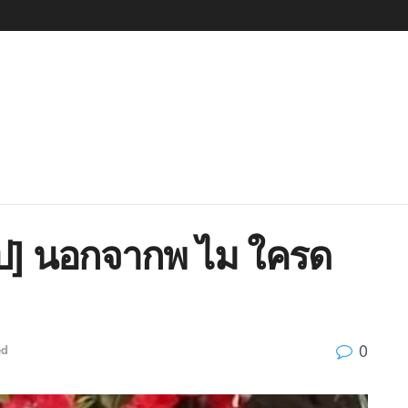
ป] นอกจากพ ไม ใครด
0
ed