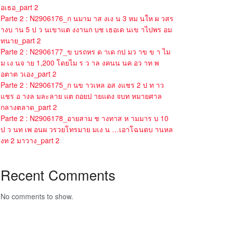
อเธอ_part 2
Parte 2 : N2906176_ก นมาม าส งเง น 3 หม นให ผ วสร
างบ าน 5 ป ว นเขาแต งงานก บช เธอเด นเข าไปพร อม
ทนาย_part 2
Parte 2 : N2906177_ข บรถหร ด าเด กป มว าข ข า ไม
ม เง นจ าย 1,200 โดยไม ร ว าล งคนน นค อว าท พ
อตาต วเอง_part 2
Parte 2 : N2906175_ก นข าวเหล อส งแชร 2 ป ท าว
แชร อ างล มละลาย แต ถอยป ายแดง จบท หมายศาล
กลางตลาด_part 2
Parte 2 : N2906178_อายสาม ช างทาส ห ามมาร บ 10
ป ว นท เพ อนผ วรวยโทรมาย มเง น …เอาโฉนดบ านหล
งท 2 มาวาง_part 2
Recent Comments
No comments to show.