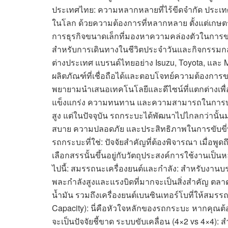
ประเทศไทย: ความหลากหลายที่ไร้ขีดจำกัด ประเทศ
ในโลก ด้วยความต้องการที่หลากหลาย ตั้งแต่เกษต
การธุรกิจขนาดเล็กที่มองหาความคล่องตัวในการขน
สำหรับการเดินทางในชีวิตประจำวันและกิจกรรมกลางแ
ต่างประเทศ แบรนด์ไทยอย่าง Isuzu, Toyota, และ 
ผลิตภัณฑ์ที่เชื่อถือได้และตอบโจทย์ความต้องการ
พยายามนำเสนอเทคโนโลยีและดีไซน์ที่แตกต่างเพื่
แข็งแกร่ง ความทนทาน และความสามารถในการบรรทุก
สูง แต่ในปัจจุบัน รถกระบะได้พัฒนาไปไกลกว่านั้
สบาย ความปลอดภัย และประสิทธิภาพในการขับขี่ที่
รถกระบะที่ใช่: ปัจจัยสำคัญที่ต้องพิจารณา เมื่อพ
เลือกสรรนั้นขึ้นอยู่กับวัตถุประสงค์การใช้งานเป็
ไปนี้: สมรรถนะเครื่องยนต์และกำลัง: สำหรับงานบรรท
พละกำลังสูงและแรงบิดที่มากจะเป็นสิ่งสำคัญ ตลา
น้ำมัน รวมถึงเครื่องยนต์เบนซินเทอร์โบที่ให้สม
Capacity): นี่คือหัวใจหลักของรถกระบะ หากคุ
จะเป็นปัจจัยชี้ขาด ระบบขับเคลื่อน (4×2 vs 4×4): ส