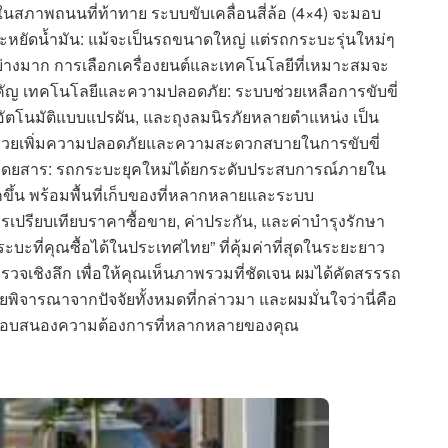
ในสภาพถนนที่ท้าทาย ระบบขับเคลื่อนสี่ล้อ (4×4) จะมอบ
หยัดน้ำมัน: แม้จะเป็นรถขนาดใหญ่ แต่รถกระบะรุ่นใหม่ๆ
ย่างมาก การเลือกเครื่องยนต์และเทคโนโลยีที่เหมาะสมจะ
ำคัญ เทคโนโลยีและความปลอดภัย: ระบบช่วยเหลือการขับขี่
ัตโนมัติแบบแปรผัน, และถุงลมนิรภัยหลายตำแหน่ง เป็น
ึ่งช่วยเพิ่มความปลอดภัยและความสะดวกสบายในการขับขี่
ยสาร: รถกระบะยุคใหม่ได้ยกระดับประสบการณ์ภายใน
้น พร้อมพื้นที่เก็บของที่หลากหลายและระบบ
ารเปรียบเทียบราคาซื้อขาย, ค่าประกัน, และค่าบำรุงรักษา
บะที่คุณซื้อได้ในประเทศไทย” ที่คุ้มค่าที่สุดในระยะยาว
วจเชิงลึก เพื่อให้คุณเห็นภาพรวมที่ชัดเจน ผมได้คัดสรรรถ
จารณาจากปัจจัยทั้งหมดที่กล่าวมา และผมมั่นใจว่านี่คือ
่จะตอบสนองความต้องการที่หลากหลายของคุณ