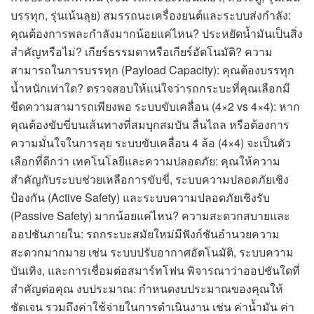
บรรทุก, รุ่นเน้นลุย) สมรรถนะเครื่องยนต์และระบบส่งกำลัง:
คุณต้องการพละกำลังมากน้อยแค่ไหน? ประหยัดน้ำมันเป็นสิ่ง
สำคัญหรือไม่? เกียร์ธรรมดาหรือเกียร์อัตโนมัติ? ความ
สามารถในการบรรทุก (Payload Capacity): คุณต้องบรรทุก
น้ำหนักเท่าใด? ตรวจสอบให้แน่ใจว่ารถกระบะที่คุณเลือกมี
ขีดความสามารถเพียงพอ ระบบขับเคลื่อน (4×2 vs 4×4): หาก
คุณต้องขับขี่บนเส้นทางที่สมบุกสมบัน ลื่นไถล หรือต้องการ
ความมั่นใจในการลุย ระบบขับเคลื่อน 4 ล้อ (4×4) จะเป็นตัว
เลือกที่ดีกว่า เทคโนโลยีและความปลอดภัย: คุณให้ความ
สำคัญกับระบบช่วยเหลือการขับขี่, ระบบความปลอดภัยเชิง
ป้องกัน (Active Safety) และระบบความปลอดภัยเชิงรับ
(Passive Safety) มากน้อยแค่ไหน? ความสะดวกสบายและ
ออปชันภายใน: รถกระบะสมัยใหม่มีฟังก์ชันอำนวยความ
สะดวกมากมาย เช่น ระบบปรับอากาศอัตโนมัติ, ระบบความ
บันเทิง, และการเชื่อมต่อสมาร์ทโฟน พิจารณาว่าออปชันใดที่
สำคัญต่อคุณ งบประมาณ: กำหนดงบประมาณของคุณให้
ชัดเจน รวมถึงค่าใช้จ่ายในการดำเนินงาน เช่น ค่าน้ำมัน ค่า