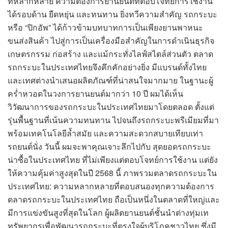
ที่หลากหลาย ความต้องการยานยนต์ที่ตอบโจทย์การใช้งาน
ได้รอบด้าน ยืดหยุ่น และทนทาน ยิ่งทวีความสำคัญ รถกระบะ
หรือ “ปิกอัพ” ได้ก้าวข้ามบทบาทการเป็นเพียงยานพาหนะ
ขนส่งสินค้า ไปสู่การเป็นเครื่องมือสำคัญในการดำเนินธุรกิจ
เกษตรกรรม ก่อสร้าง และแม้กระทั่งไลฟ์สไตล์ส่วนตัว ตลาด
รถกระบะในประเทศไทยจึงคึกคักอย่างยิ่ง มีแบรนด์ทั้งไทย
และเทศต่างนำเสนอผลิตภัณฑ์ที่น่าสนใจมากมาย ในฐานะผู้
คร่ำหวอดในวงการยานยนต์มากว่า 10 ปี ผมได้เห็น
วิวัฒนาการของรถกระบะในประเทศไทยมาโดยตลอด ตั้งแต่
รุ่นพื้นฐานที่เน้นความทนทาน ไปจนถึงรถกระบะพรีเมียมที่มา
พร้อมเทคโนโลยีล้ำสมัย และความสะดวกสบายเทียบเท่า
รถยนต์นั่ง วันนี้ ผมจะพาคุณเจาะลึกไปกับ สุดยอดรถกระบะ
น่าซื้อในประเทศไทย ที่ไม่เพียงแต่ตอบโจทย์การใช้งาน แต่ยัง
ให้ความคุ้มค่าสูงสุดในปี 2568 นี้ ภาพรวมตลาดรถกระบะใน
ประเทศไทย: ความหลากหลายที่ตอบสนองทุกความต้องการ
ตลาดรถกระบะในประเทศไทย ถือเป็นหนึ่งในตลาดที่ใหญ่และ
มีการแข่งขันสูงที่สุดในโลก ผู้ผลิตยานยนต์ชั้นนำต่างทุ่มเท
ทรัพยากรเพื่อพัฒนารถกระบะที่ตรงใจผู้บริโภคชาวไทย ซึ่งมี