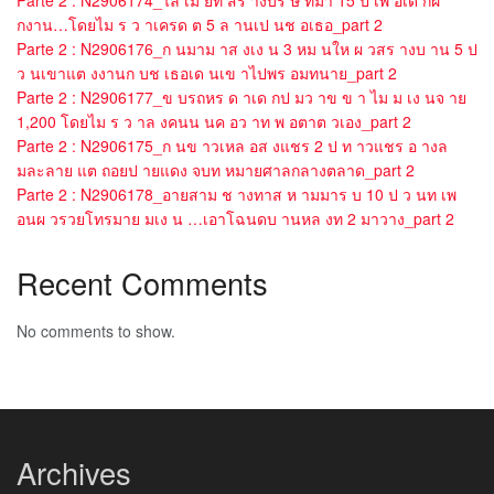
Parte 2 : N2906174_ไล เม ยท สร างบร ษ ทมา 15 ป เพ อเด กฝ
กงาน…โดยไม ร ว าเครด ต 5 ล านเป นช อเธอ_part 2
Parte 2 : N2906176_ก นมาม าส งเง น 3 หม นให ผ วสร างบ าน 5 ป
ว นเขาแต งงานก บช เธอเด นเข าไปพร อมทนาย_part 2
Parte 2 : N2906177_ข บรถหร ด าเด กป มว าข ข า ไม ม เง นจ าย
1,200 โดยไม ร ว าล งคนน นค อว าท พ อตาต วเอง_part 2
Parte 2 : N2906175_ก นข าวเหล อส งแชร 2 ป ท าวแชร อ างล
มละลาย แต ถอยป ายแดง จบท หมายศาลกลางตลาด_part 2
Parte 2 : N2906178_อายสาม ช างทาส ห ามมาร บ 10 ป ว นท เพ
อนผ วรวยโทรมาย มเง น …เอาโฉนดบ านหล งท 2 มาวาง_part 2
Recent Comments
No comments to show.
Archives