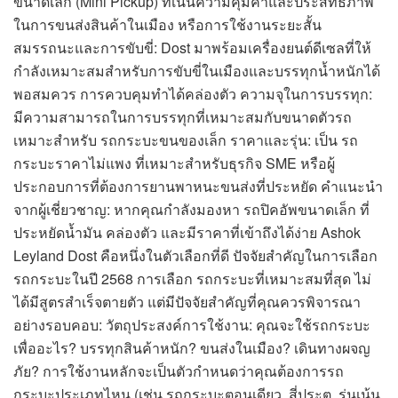
ขนาดเล็ก (Mini Pickup) ที่เน้นความคุ้มค่าและประสิทธิภาพ
ในการขนส่งสินค้าในเมือง หรือการใช้งานระยะสั้น
สมรรถนะและการขับขี่: Dost มาพร้อมเครื่องยนต์ดีเซลที่ให้
กำลังเหมาะสมสำหรับการขับขี่ในเมืองและบรรทุกน้ำหนักได้
พอสมควร การควบคุมทำได้คล่องตัว ความจุในการบรรทุก:
มีความสามารถในการบรรทุกที่เหมาะสมกับขนาดตัวรถ
เหมาะสำหรับ รถกระบะขนของเล็ก ราคาและรุ่น: เป็น รถ
กระบะราคาไม่แพง ที่เหมาะสำหรับธุรกิจ SME หรือผู้
ประกอบการที่ต้องการยานพาหนะขนส่งที่ประหยัด คำแนะนำ
จากผู้เชี่ยวชาญ: หากคุณกำลังมองหา รถปิคอัพขนาดเล็ก ที่
ประหยัดน้ำมัน คล่องตัว และมีราคาที่เข้าถึงได้ง่าย Ashok
Leyland Dost คือหนึ่งในตัวเลือกที่ดี ปัจจัยสำคัญในการเลือก
รถกระบะในปี 2568 การเลือก รถกระบะที่เหมาะสมที่สุด ไม่
ได้มีสูตรสำเร็จตายตัว แต่มีปัจจัยสำคัญที่คุณควรพิจารณา
อย่างรอบคอบ: วัตถุประสงค์การใช้งาน: คุณจะใช้รถกระบะ
เพื่ออะไร? บรรทุกสินค้าหนัก? ขนส่งในเมือง? เดินทางผจญ
ภัย? การใช้งานหลักจะเป็นตัวกำหนดว่าคุณต้องการรถ
กระบะประเภทไหน (เช่น รถกระบะตอนเดียว, สี่ประตู, รุ่นเน้น