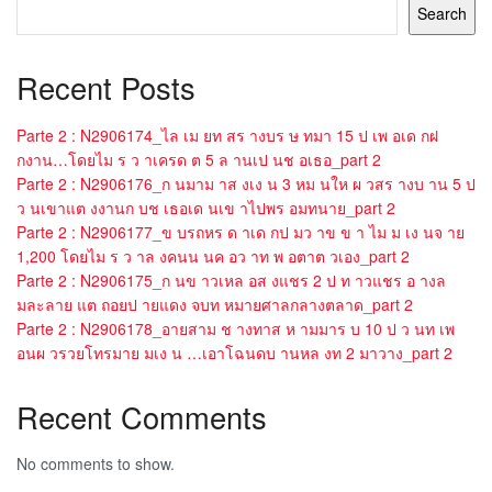
Search
Recent Posts
Parte 2 : N2906174_ไล เม ยท สร างบร ษ ทมา 15 ป เพ อเด กฝ
กงาน…โดยไม ร ว าเครด ต 5 ล านเป นช อเธอ_part 2
Parte 2 : N2906176_ก นมาม าส งเง น 3 หม นให ผ วสร างบ าน 5 ป
ว นเขาแต งงานก บช เธอเด นเข าไปพร อมทนาย_part 2
Parte 2 : N2906177_ข บรถหร ด าเด กป มว าข ข า ไม ม เง นจ าย
1,200 โดยไม ร ว าล งคนน นค อว าท พ อตาต วเอง_part 2
Parte 2 : N2906175_ก นข าวเหล อส งแชร 2 ป ท าวแชร อ างล
มละลาย แต ถอยป ายแดง จบท หมายศาลกลางตลาด_part 2
Parte 2 : N2906178_อายสาม ช างทาส ห ามมาร บ 10 ป ว นท เพ
อนผ วรวยโทรมาย มเง น …เอาโฉนดบ านหล งท 2 มาวาง_part 2
Recent Comments
No comments to show.