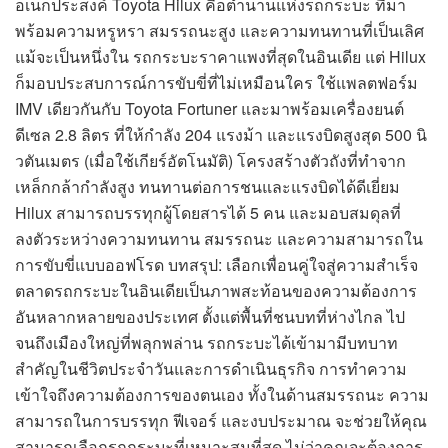
อเนกประสงค์ Toyota Hilux คือตำนานแห่งรถกระบะ ที่มา
พร้อมความหรูหรา สมรรถนะสูง และความทนทานที่เป็นเลิศ
แม้จะเป็นหนึ่งใน รถกระบะราคาแพงที่สุดในอินเดีย แต่ Hilux
ก็มอบประสบการณ์การขับขี่ที่ไม่เหมือนใคร ใช้แพลตฟอร์ม
IMV เดียวกันกับ Toyota Fortuner และมาพร้อมเครื่องยนต์
ดีเซล 2.8 ลิตร ที่ให้กำลัง 204 แรงม้า และแรงบิดสูงสุด 500 นิ
วตันเมตร (เมื่อใช้เกียร์อัตโนมัติ) โครงสร้างตัวถังที่ทำจาก
เหล็กกล้ากำลังสูง ทนทานต่อการชนและแรงบิดได้ดีเยี่ยม
Hilux สามารถบรรทุกผู้โดยสารได้ 5 คน และมอบสมดุลที่
ลงตัวระหว่างความทนทาน สมรรถนะ และความสามารถใน
การขับขี่แบบออฟโรด บทสรุป: เลือกเพื่อนคู่ใจสู่ความสำเร็จ
ตลาดรถกระบะในอินเดียเป็นภาพสะท้อนของความต้องการ
อันหลากหลายของประเทศ ตั้งแต่พื้นที่ชนบทที่ห่างไกล ไป
จนถึงเมืองใหญ่ที่พลุกพล่าน รถกระบะได้เข้ามามีบทบาท
สำคัญในชีวิตประจำวันและการดำเนินธุรกิจ การทำความ
เข้าใจถึงความต้องการของตนเอง ทั้งในด้านสมรรถนะ ความ
สามารถในการบรรทุก ฟีเจอร์ และงบประมาณ จะช่วยให้คุณ
สามารถเลือกรถกระบะที่เหมาะสมที่สุด ไม่ว่าคุณจะต้องการ