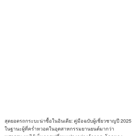
สุดยอดรถกระบะน่าซื้อในอินเดีย: คู่มือฉบับผู้เชี่ยวชาญปี 2025
ในฐานะผู้ที่คร่ำหวอดในอุตสาหกรรมยานยนต์มากว่า