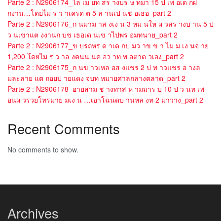
Parte 2 : N2906174_ไล เม ยท สร างบร ษ ทมา 15 ป เพ อเด กฝ
กงาน…โดยไม ร ว าเครด ต 5 ล านเป นช อเธอ_part 2
Parte 2 : N2906176_ก นมาม าส งเง น 3 หม นให ผ วสร างบ าน 5 ป
ว นเขาแต งงานก บช เธอเด นเข าไปพร อมทนาย_part 2
Parte 2 : N2906177_ข บรถหร ด าเด กป มว าข ข า ไม ม เง นจ าย
1,200 โดยไม ร ว าล งคนน นค อว าท พ อตาต วเอง_part 2
Parte 2 : N2906175_ก นข าวเหล อส งแชร 2 ป ท าวแชร อ างล
มละลาย แต ถอยป ายแดง จบท หมายศาลกลางตลาด_part 2
Parte 2 : N2906178_อายสาม ช างทาส ห ามมาร บ 10 ป ว นท เพ
อนผ วรวยโทรมาย มเง น …เอาโฉนดบ านหล งท 2 มาวาง_part 2
Recent Comments
No comments to show.
Archives