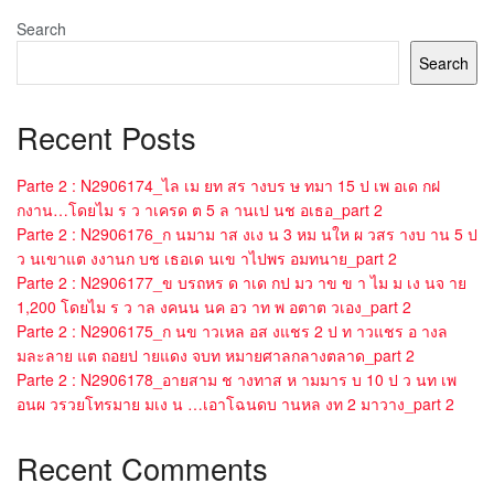
Search
Search
Recent Posts
Parte 2 : N2906174_ไล เม ยท สร างบร ษ ทมา 15 ป เพ อเด กฝ
กงาน…โดยไม ร ว าเครด ต 5 ล านเป นช อเธอ_part 2
Parte 2 : N2906176_ก นมาม าส งเง น 3 หม นให ผ วสร างบ าน 5 ป
ว นเขาแต งงานก บช เธอเด นเข าไปพร อมทนาย_part 2
Parte 2 : N2906177_ข บรถหร ด าเด กป มว าข ข า ไม ม เง นจ าย
1,200 โดยไม ร ว าล งคนน นค อว าท พ อตาต วเอง_part 2
Parte 2 : N2906175_ก นข าวเหล อส งแชร 2 ป ท าวแชร อ างล
มละลาย แต ถอยป ายแดง จบท หมายศาลกลางตลาด_part 2
Parte 2 : N2906178_อายสาม ช างทาส ห ามมาร บ 10 ป ว นท เพ
อนผ วรวยโทรมาย มเง น …เอาโฉนดบ านหล งท 2 มาวาง_part 2
Recent Comments