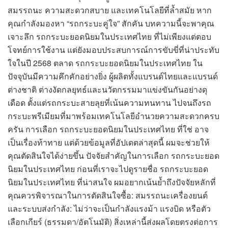
สมรรถนะ ความสะดวกสบาย และเทคโนโลยีที่ล้ำสมัย หาก
คุณกำลังมองหา “รถกระบะคู่ใจ” สักคัน บทความนี้จะพาคุณ
เจาะลึก รถกระบะยอดนิยมในประเทศไทย ที่ไม่เพียงแต่ตอบ
โจทย์การใช้งาน แต่ยังมอบประสบการณ์การขับขี่ที่น่าประทับ
ใจในปี 2568 ตลาด รถกระบะยอดนิยมในประเทศไทย ใน
ปัจจุบันมีความคึกคักอย่างยิ่ง ผู้ผลิตทั้งแบรนด์ไทยและแบรนด์
ต่างชาติ ต่างงัดกลยุทธ์และนวัตกรรมมาแข่งขันกันอย่างดุ
เดือด ตั้งแต่รถกระบะสายลุยที่เน้นความทนทาน ไปจนถึงรถ
กระบะพรีเมียมที่มาพร้อมเทคโนโลยีอำนวยความสะดวกครบ
ครัน การเลือก รถกระบะยอดนิยมในประเทศไทย ที่ใช่ อาจ
เป็นเรื่องท้าทาย แต่ด้วยข้อมูลที่อัปเดตล่าสุดนี้ ผมจะช่วยให้
คุณตัดสินใจได้ง่ายขึ้น ปัจจัยสำคัญในการเลือก รถกระบะยอด
นิยมในประเทศไทย ก่อนที่เราจะไปดูรายชื่อ รถกระบะยอด
นิยมในประเทศไทย ที่น่าสนใจ ผมอยากเน้นย้ำถึงปัจจัยหลักที่
คุณควรพิจารณาในการตัดสินใจซื้อ: สมรรถนะเครื่องยนต์
และระบบส่งกำลัง: ไม่ว่าจะเป็นกำลังแรงม้า แรงบิด หรือตัว
เลือกเกียร์ (ธรรมดา/อัตโนมัติ) สิ่งเหล่านี้ส่งผลโดยตรงต่อการ