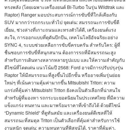
ทรงพลัง (โดยเฉพาะเครื่องยนต์ Bi-Turbo ในรุ่น Wildtrak และ
Raptor) Ranger มอบประสบการณ์การขับขี่ที่ใกล้เคียงกับ
SUV มากกว่ารถกระบะทั่วไป จุดเด่น: สมรรถนะการขับขี่ดี
เยี่ยม, ช่วงล่างที่เกาะถนนและทรงตัวได้ดี, เครื่องยนต์แรง
สะใจ, การออกแบบที่ดุดันบึกบึน, เทคโนโลยีอัจฉริยะอย่าง
SYNC 4, ระบบช่วยเหลือการขับขี่ครบครัน สำหรับใคร: ผู้ที่
ชื่นชอบการขับขี่ที่สนุกสนาน ต้องการรถที่มีสมรรถนะสูง
สำหรับการเดินทางหลากหลายรูปแบบ และให้ความสำคัญกับ
ดีไซน์ที่โดดเด่น แนวโน้มปี 2568: Ford อาจมีการปรับปรุงรุ่น
Raptor ให้มีสมรรถนะที่สูงขึ้นไปอีกขั้น หรืออาจเพิ่มรุ่นย่อย
ใหม่ๆ ที่เน้นความคุ้มค่ามากขึ้น Mitsubishi Triton: ความ
แกร่งที่คุ้มค่า Mitsubishi Triton ยังคงเป็นตัวเลือกที่น่าสนใจ
สำหรับผู้ที่มองหา รถกระบะยอดนิยมในประเทศไทย ที่มีความ
แข็งแกร่ง ทนทาน และมาพร้อมราคาที่เข้าถึงได้ ด้วยดีไซน์
“Dynamic Shield” ที่ดูทันสมัย และเครื่องยนต์ดีเซลที่ให้
สมรรถนะที่สมดุล Triton เป็นตัวเลือกที่คุ้มค่าสำหรับการใช้
งานหนัก จุดเด่น: ความทนทานที่พิสูจน์ได้, ราคาที่คุ้มค่า,