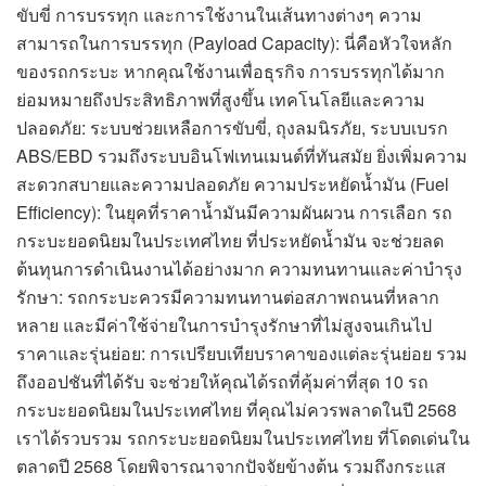
ขับขี่ การบรรทุก และการใช้งานในเส้นทางต่างๆ ความ
สามารถในการบรรทุก (Payload Capacity): นี่คือหัวใจหลัก
ของรถกระบะ หากคุณใช้งานเพื่อธุรกิจ การบรรทุกได้มาก
ย่อมหมายถึงประสิทธิภาพที่สูงขึ้น เทคโนโลยีและความ
ปลอดภัย: ระบบช่วยเหลือการขับขี่, ถุงลมนิรภัย, ระบบเบรก
ABS/EBD รวมถึงระบบอินโฟเทนเมนต์ที่ทันสมัย ยิ่งเพิ่มความ
สะดวกสบายและความปลอดภัย ความประหยัดน้ำมัน (Fuel
Efficiency): ในยุคที่ราคาน้ำมันมีความผันผวน การเลือก รถ
กระบะยอดนิยมในประเทศไทย ที่ประหยัดน้ำมัน จะช่วยลด
ต้นทุนการดำเนินงานได้อย่างมาก ความทนทานและค่าบำรุง
รักษา: รถกระบะควรมีความทนทานต่อสภาพถนนที่หลาก
หลาย และมีค่าใช้จ่ายในการบำรุงรักษาที่ไม่สูงจนเกินไป
ราคาและรุ่นย่อย: การเปรียบเทียบราคาของแต่ละรุ่นย่อย รวม
ถึงออปชันที่ได้รับ จะช่วยให้คุณได้รถที่คุ้มค่าที่สุด 10 รถ
กระบะยอดนิยมในประเทศไทย ที่คุณไม่ควรพลาดในปี 2568
เราได้รวบรวม รถกระบะยอดนิยมในประเทศไทย ที่โดดเด่นใน
ตลาดปี 2568 โดยพิจารณาจากปัจจัยข้างต้น รวมถึงกระแส