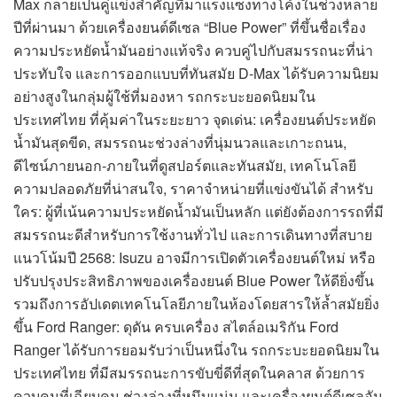
Max กลายเป็นคู่แข่งสำคัญที่มาแรงแซงทางโค้งในช่วงหลาย
ปีที่ผ่านมา ด้วยเครื่องยนต์ดีเซล “Blue Power” ที่ขึ้นชื่อเรื่อง
ความประหยัดน้ำมันอย่างแท้จริง ควบคู่ไปกับสมรรถนะที่น่า
ประทับใจ และการออกแบบที่ทันสมัย D-Max ได้รับความนิยม
อย่างสูงในกลุ่มผู้ใช้ที่มองหา รถกระบะยอดนิยมใน
ประเทศไทย ที่คุ้มค่าในระยะยาว จุดเด่น: เครื่องยนต์ประหยัด
น้ำมันสุดขีด, สมรรถนะช่วงล่างที่นุ่มนวลและเกาะถนน,
ดีไซน์ภายนอก-ภายในที่ดูสปอร์ตและทันสมัย, เทคโนโลยี
ความปลอดภัยที่น่าสนใจ, ราคาจำหน่ายที่แข่งขันได้ สำหรับ
ใคร: ผู้ที่เน้นความประหยัดน้ำมันเป็นหลัก แต่ยังต้องการรถที่มี
สมรรถนะดีสำหรับการใช้งานทั่วไป และการเดินทางที่สบาย
แนวโน้มปี 2568: Isuzu อาจมีการเปิดตัวเครื่องยนต์ใหม่ หรือ
ปรับปรุงประสิทธิภาพของเครื่องยนต์ Blue Power ให้ดียิ่งขึ้น
รวมถึงการอัปเดตเทคโนโลยีภายในห้องโดยสารให้ล้ำสมัยยิ่ง
ขึ้น Ford Ranger: ดุดัน ครบเครื่อง สไตล์อเมริกัน Ford
Ranger ได้รับการยอมรับว่าเป็นหนึ่งใน รถกระบะยอดนิยมใน
ประเทศไทย ที่มีสมรรถนะการขับขี่ดีที่สุดในคลาส ด้วยการ
ควบคุมที่เฉียบคม ช่วงล่างที่หนึบแน่น และเครื่องยนต์ดีเซลอัน