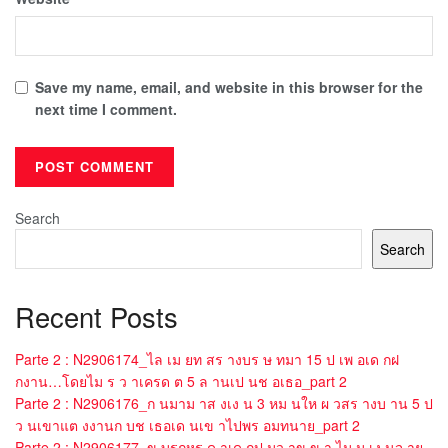
Save my name, email, and website in this browser for the
next time I comment.
Search
Search
Recent Posts
Parte 2 : N2906174_ไล เม ยท สร างบร ษ ทมา 15 ป เพ อเด กฝ
กงาน…โดยไม ร ว าเครด ต 5 ล านเป นช อเธอ_part 2
Parte 2 : N2906176_ก นมาม าส งเง น 3 หม นให ผ วสร างบ าน 5 ป
ว นเขาแต งงานก บช เธอเด นเข าไปพร อมทนาย_part 2
Parte 2 : N2906177_ข บรถหร ด าเด กป มว าข ข า ไม ม เง นจ าย