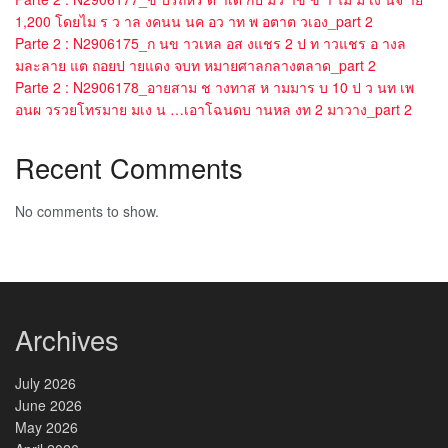
1,200 โดยไม ร ว าล งคนน นค อว าท พ อตาต วเอง_part 2
Parte 2 : N2906175_ก นข าวเหล อส งแชร 2 ป ท าวแชร อ างล
มละลาย แต ถอยป ายแดง จบท หมายศาลกลางตลาด_part 2
Parte 2 : N2906178_อายสาม ช างทาส ห ามมาร บ 10 ป ว นท เพ
อนผ วรวยโทรมาย มเง น …เอาโฉนดบ านหล งท 2 มาวาง_part 2
Recent Comments
No comments to show.
Archives
July 2026
June 2026
May 2026