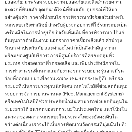
ปลอดภัย: มาพร้อมระบบความปลอดภัยและสิ่งอำนวยความ
สะดวกที่ทันสมัย จุดเด่น: ดีไซน์ที่ทันสมัย, อุปกรณ์ที่ให้มา
อย่างคุ้มค่า, ราคาที่น่าสนใจ การพิจารณาปัจจัยเสริมสำหรับ
รถกระบะเชิงพาณิชย์ สำหรับผู้ประกอบการที่ใช้รถกระบะเป็น
เครื่องมือในการทำธุรกิจ ปัจจัยเพิ่มเติมที่ควรพิจารณา ได้แก่:
ต้นทุนการดำเนินงาน: นอกจากราคาเชื้อเพลิงแล้ว ค่าบำรุง
รักษา ค่าประกันภัย และค่าอะไหล่ ก็เป็นสิ่งสำคัญ ความ
พร้อมของศูนย์บริการ: การมีศูนย์บริการที่ครอบคลุมทั่ว
ประเทศ ช่วยลดเวลาที่รถจอดเสีย และเพิ่มประสิทธิภาพใน
การทำงาน รุ่นที่เหมาะสมกับงาน: รถกระบะบางรุ่นอาจมีรุ่น
ย่อยที่ออกแบบมาเพื่องานเฉพาะ เช่น รถกระบะตู้ทึบ หรือรถ
กระบะที่เน้นการบรรทุกหนักพิเศษ เทคโนโลยีที่ช่วยลดต้นทุน:
ระบบการจัดการยานพาหนะ (Fleet Management Systems)
หรือเทคโนโลยีที่ช่วยประหยัดน้ำมัน สามารถช่วยลดต้นทุนใน
ระยะยาวได้ อนาคตของรถกระบะในประเทศไทย แนวโน้มใน
อนาคตของตลาดรถกระบะในประเทศไทยจะยังคงเติบโต
อย่างต่อเนื่อง เราจะได้เห็นการพัฒนานวัตกรรมที่มุ่งเน้นไปที่:
ยานยนต์ไฟฟ้า (EV): แม้จะยังอยู่ในช่วงเริ่มต้น แต่รถกระบะ