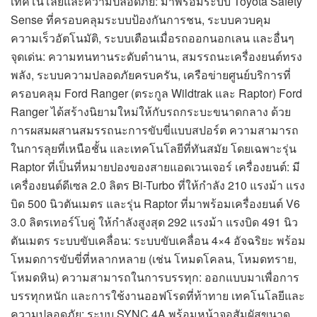
เทคโนโลยีและความปลอดภัย: มาพร้อมระบบ Toyota Safety
Sense ที่ครอบคลุมระบบป้องกันการชน, ระบบควบคุม
ความเร็วอัตโนมัติ, ระบบเตือนเมื่อรถออกนอกเลน และอื่นๆ
จุดเด่น: ความทนทานระดับตำนาน, สมรรถนะเครื่องยนต์ทรง
พลัง, ระบบความปลอดภัยครบครัน, เครือข่ายศูนย์บริการที่
ครอบคลุม Ford Ranger (ตระกูล Wildtrak และ Raptor) Ford
Ranger ได้สร้างนิยามใหม่ให้กับรถกระบะขนาดกลาง ด้วย
การผสมผสานสมรรถนะการขับขี่แบบสปอร์ต ความสามารถ
ในการลุยที่เหนือชั้น และเทคโนโลยีที่ทันสมัย โดยเฉพาะรุ่น
Raptor ที่เป็นที่หมายปองของสายแอดเวนเจอร์ เครื่องยนต์: มี
เครื่องยนต์ดีเซล 2.0 ลิตร Bi-Turbo ที่ให้กำลัง 210 แรงม้า แรง
บิด 500 นิวตันเมตร และรุ่น Raptor ที่มาพร้อมเครื่องยนต์ V6
3.0 ลิตรเทอร์โบคู่ ให้กำลังสูงสุด 292 แรงม้า แรงบิด 491 นิว
ตันเมตร ระบบขับเคลื่อน: ระบบขับเคลื่อน 4×4 อัจฉริยะ พร้อม
โหมดการขับขี่ที่หลากหลาย (เช่น โหมดโคลน, โหมดทราย,
โหมดหิน) ความสามารถในการบรรทุก: ออกแบบมาเพื่อการ
บรรทุกหนัก และการใช้งานออฟโรดที่ท้าทาย เทคโนโลยีและ
ความปลอดภัย: ระบบ SYNC 4A พร้อมหน้าจอสัมผัสขนาด