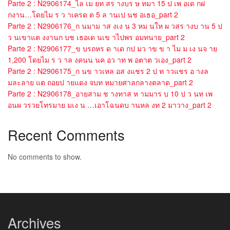
Parte 2 : N2906174_ไล เม ยท สร างบร ษ ทมา 15 ป เพ อเด กฝ
กงาน…โดยไม ร ว าเครด ต 5 ล านเป นช อเธอ_part 2
Parte 2 : N2906176_ก นมาม าส งเง น 3 หม นให ผ วสร างบ าน 5 ป
ว นเขาแต งงานก บช เธอเด นเข าไปพร อมทนาย_part 2
Parte 2 : N2906177_ข บรถหร ด าเด กป มว าข ข า ไม ม เง นจ าย
1,200 โดยไม ร ว าล งคนน นค อว าท พ อตาต วเอง_part 2
Parte 2 : N2906175_ก นข าวเหล อส งแชร 2 ป ท าวแชร อ างล
มละลาย แต ถอยป ายแดง จบท หมายศาลกลางตลาด_part 2
Parte 2 : N2906178_อายสาม ช างทาส ห ามมาร บ 10 ป ว นท เพ
อนผ วรวยโทรมาย มเง น …เอาโฉนดบ านหล งท 2 มาวาง_part 2
Recent Comments
No comments to show.
Archives