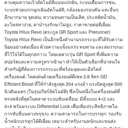
ควบคุมความเร็วอัตโนมัติแบบแปรผัน, ระบบเตือนการชน,
ระบบช่วยเบรกฉุกเฉินอัตโนมัติ, กล้องมองรอบคัน และอื่นๆ
อีกมากมาย จุดเด่น: ความทนทานเป็นเลิศ, ประหยัดน้ำมัน,
อะไหล่หาง่าย, ค่าบำรุงรักษาไม่สูง, ราคาขายต่อดีเยี่ยม
Toyota Hilux Revo (ตระกูล GR Sport และ Prerunner)
Toyota Hilux Revo เป็นอีกหนึ่งตำนานรถกระบะที่ได้รับความ
นิยมอย่างต่อเนื่อง ด้วยความแข็งแกร่ง ทนทาน และสมรรถนะ
ที่ไว้ใจได้ในทุกสภาวะ โดยเฉพาะรุ่น GR Sport ที่เพิ่มความ
สปอร์ตและความหรูหราเข้ามา ทำให้เป็นตัวเลือกที่น่าสนใจ
สำหรับผู้ที่ต้องการรถกระบะที่พร้อมลุยและมีสไตล์
เครื่องยนต์: โดดเด่นด้วยเครื่องยนต์ดีเซล 2.8 ลิตร GD
Efficient Boost ที่ให้กำลังสูงสุด 204 แรงม้า แรงบิดสูงสุด 500
นิวตันเมตร (ในรุ่นเกียร์อัตโนมัติ) ซึ่งเป็นหนึ่งในเครื่องยนต์ที่
ทรงพลังที่สุดในตลาด ระบบขับเคลื่อน: มีทั้งแบบ 4×2 และ
4×4 พร้อมระบบ Differential Lock เพื่อเพิ่มประสิทธิภาพใน
การขับขี่บนทางขรุขระ ความสามารถในการบรรทุก: รองรับ
น้ำหนักบรรทุกได้ดีเยี่ยม เหมาะสำหรับงานหนักและขนส่ง