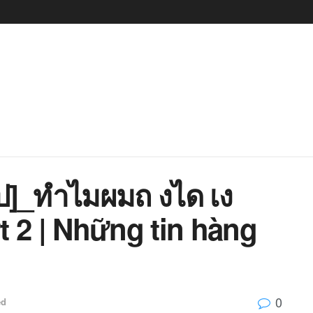
ป]_ทำไมผมถ งได เง
t 2 | Những tin hàng
0
ed