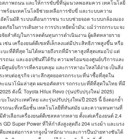
่อสภาพถนน และให้การขับขี่ที่นุ่มนวลพอสมควร เทคโนโลยี
าพร้อมเทคโนโลยีช่วยเหลือการขับขี่ และระบบความ
วอัตโนมัติ ระบบเตือนการชน ระบบช่วยจอด ระบบกล้องมอง
อดภัยในการเดินทาง การประหยัดน้ำมัน: แม้ว่ารถกระบะจะ
ัจจัยสำคัญในการลดต้นทุนการดำเนินงาน ผู้ผลิตหลายราย
ช่น เครื่องยนต์ดีเซลที่เล็กลงแต่มีประสิทธิภาพสูงขึ้น หรือ
ี่ดีที่สุด ไม่ได้หมายถึงรถที่มีราคาสูงที่สุดเสมอไป แต่
 สมรรถนะ และออปชันที่ได้รับ ความพร้อมของศูนย์บริการและ
รมีศูนย์บริการที่ครอบคลุม และการหาอะไหล่ได้ง่าย เป็นสิ่ง
ต่อธุรกิจ เจาะลึกสุดยอดรถกระบะที่น่าซื้อที่สุดใน
วโน้มล่าสุด ผมขอคัดสรร รถกระบะที่ดีที่สุดในไทย ที่มี
5 ดังนี้: Toyota Hilux Revo (รุ่นปรับปรุงใหม่ 2025)
ในประเทศไทย และรุ่นปรับปรุงใหม่ปี 2025 นี้ ยิ่งตอกย้ำ
รถนะที่เหนือชั้น เทคโนโลยีที่ทันสมัย และความทนทานที่
ตัวเลือกเครื่องยนต์ดีเซลหลากหลาย ตั้งแต่เครื่องยนต์ 2.4
ตร GD Super Power ที่ให้กำลังสูงสุดถึง 204 แรงม้า และแรง
 ซึ่งเพียงพอต่อการลากจูงน้ำหนักมากและการปีนป่ายทางชันได้