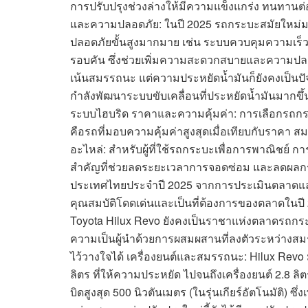
การปรับปรุงช่วงล่างให้มีความแข็งแกร่ง ทนทานต
และความปลอดภัย: ในปี 2025 รถกระบะสมัยใหม่ม
ปลอดภัยขั้นสูงมากมาย เช่น ระบบควบคุมความเร็
รอบคัน ซึ่งช่วยเพิ่มความสะดวกสบายและความปล
เน้นสมรรถนะ แต่ความประหยัดน้ำมันก็ยังคงเป็นป
กำลังพัฒนาระบบขับเคลื่อนที่ประหยัดน้ำมันมากขึ้น เ
ระบบไฮบริด ราคาและความคุ้มค่า: การเลือกรถกระบะท
คือรถที่มอบความคุ้มค่าสูงสุดเมื่อเทียบกับราคา
อะไหล่: สำหรับผู้ที่ใช้รถกระบะเพื่อการพาณิชย์ กา
สำคัญที่ช่วยลดระยะเวลาการจอดซ่อม และลดผลกระทบ
ประเทศไทยประจำปี 2025 จากการประเมินตลาดและแน
คุณสมบัติโดดเด่นและเป็นที่ต้องการของตลาดในปี 202
Toyota Hilux Revo ยังคงเป็นราชาแห่งตลาดรถกระบะ
ความเป็นผู้นำด้วยการผสมผสานที่ลงตัวระหว่างสมร
ไว้วางใจได้ เครื่องยนต์และสมรรถนะ: Hilux Revo มี
ลิตร ที่ให้ความประหยัด ไปจนถึงเครื่องยนต์ 2.8 ลิ
บิดสูงสุด 500 นิวตันเมตร (ในรุ่นเกียร์อัตโนมัติ)