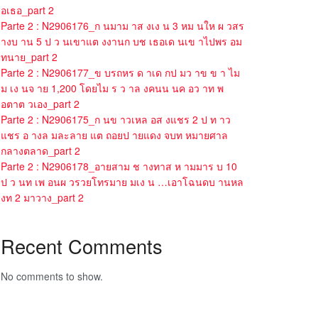
อเธอ_part 2
Parte 2 : N2906176_ก นมาม าส งเง น 3 หม นให ผ วสร
างบ าน 5 ป ว นเขาแต งงานก บช เธอเด นเข าไปพร อม
ทนาย_part 2
Parte 2 : N2906177_ข บรถหร ด าเด กป มว าข ข า ไม
ม เง นจ าย 1,200 โดยไม ร ว าล งคนน นค อว าท พ
อตาต วเอง_part 2
Parte 2 : N2906175_ก นข าวเหล อส งแชร 2 ป ท าว
แชร อ างล มละลาย แต ถอยป ายแดง จบท หมายศาล
กลางตลาด_part 2
Parte 2 : N2906178_อายสาม ช างทาส ห ามมาร บ 10
ป ว นท เพ อนผ วรวยโทรมาย มเง น …เอาโฉนดบ านหล
งท 2 มาวาง_part 2
Recent Comments
No comments to show.