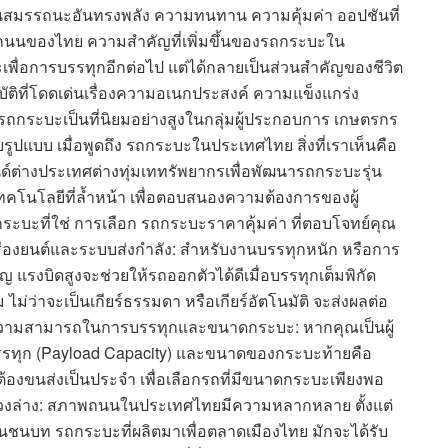
ะเป็นสมรรถนะอันทรงพลัง ความทนทาน ความคุ้มค่า ออปชันที่
ถนนของไทย ความสำคัญที่เพิ่มขึ้นของรถกระบะใน
พื่อการบรรทุกอีกต่อไป แต่ได้กลายเป็นส่วนสำคัญของชีวิต
ิที่โดดเด่นเรื่องความอเนกประสงค์ ความแข็งแกร่ง
กระบะเป็นที่นิยมอย่างสูงในกลุ่มผู้ประกอบการ เกษตรกร
ยรูปแบบ เมื่อพูดถึง รถกระบะในประเทศไทย สิ่งที่เราเห็นคือ
นด์ต่างประเทศต่างทุ่มเททรัพยากรเพื่อพัฒนารถกระบะรุ่น
ีเทคโนโลยีที่ล้ำหน้า เพื่อตอบสนองความต้องการของผู้
ถกระบะที่ใช่ การเลือก รถกระบะราคาคุ้มค่า ที่ตอบโจทย์คุณ
ครื่องยนต์และระบบส่งกำลัง: สำหรับงานบรรทุกหนัก หรือการ
แรงบิดสูงจะช่วยให้รถออกตัวได้ดีเมื่อบรรทุกเต็มพิกัด
 ไม่ว่าจะเป็นเกียร์ธรรมดา หรือเกียร์อัตโนมัติ จะส่งผลต่อ
วามสามารถในการบรรทุกและขนาดกระบะ: หากคุณเป็นผู้
ุก (Payload Capacity) และขนาดของกระบะท้ายคือ
ี่ต้องขนส่งเป็นประจำ เพื่อเลือกรถที่มีขนาดกระบะเพียงพอ
วงล่าง: สภาพถนนในประเทศไทยมีความหลากหลาย ตั้งแต่
นชนบท รถกระบะที่ผลิตมาเพื่อตลาดเมืองไทย มักจะได้รับ