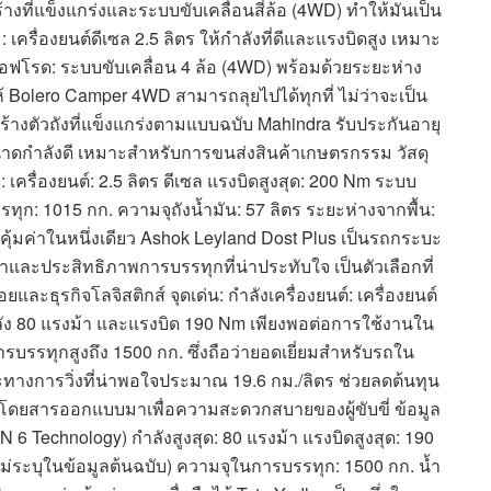
างที่แข็งแกร่งและระบบขับเคลื่อนสี่ล้อ (4WD) ทำให้มันเป็น
ครื่องยนต์ดีเซล 2.5 ลิตร ให้กำลังที่ดีและแรงบิดสูง เหมาะ
โรด: ระบบขับเคลื่อน 4 ล้อ (4WD) พร้อมด้วยระยะห่าง
ให้ Bolero Camper 4WD สามารถลุยไปได้ทุกที่ ไม่ว่าจะเป็น
งตัวถังที่แข็งแกร่งตามแบบฉบับ Mahindra รับประกันอายุ
ขนาดกำลังดี เหมาะสำหรับการขนส่งสินค้าเกษตรกรรม วัสดุ
 เครื่องยนต์: 2.5 ลิตร ดีเซล แรงบิดสูงสุด: 200 Nm ระบบ
ุก: 1015 กก. ความจุถังน้ำมัน: 57 ลิตร ระยะห่างจากพื้น:
ุ้มค่าในหนึ่งเดียว Ashok Leyland Dost Plus เป็นรถกระบะ
่าและประสิทธิภาพการบรรทุกที่น่าประทับใจ เป็นตัวเลือกที่
ละธุรกิจโลจิสติกส์ จุดเด่น: กำลังเครื่องยนต์: เครื่องยนต์
ลัง 80 แรงม้า และแรงบิด 190 Nm เพียงพอต่อการใช้งานใน
บรรทุกสูงถึง 1500 กก. ซึ่งถือว่ายอดเยี่ยมสำหรับรถใน
ะยะทางการวิ่งที่น่าพอใจประมาณ 19.6 กม./ลิตร ช่วยลดต้นทุน
งโดยสารออกแบบมาเพื่อความสะดวกสบายของผู้ขับขี่ ข้อมูล
GEN 6 Technology) กำลังสูงสุด: 80 แรงม้า แรงบิดสูงสุด: 190
(ไม่ระบุในข้อมูลต้นฉบับ) ความจุในการบรรทุก: 1500 กก. น้ำ