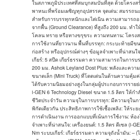
ในสภาพภูมิประเทศที่สมบุกสมบันที่สุด ด้วยโครงสร้
พาหนะที่พร้อมเผชิญทุกอุปสรรค จุดเด่น: สมรรถนะ: เ
สำหรับการบรรทุกหนักและไต่เนิน ความสามารถออฟ
จากพื้น (Ground Clearance) ที่สูงถึง 200 มม. ทำ
โคลน ทราย หรือทางขรุขระ ความทนทาน: โครงสร้า
การใช้งานที่ยาวนาน พื้นที่บรรทุก: กระบะท้ายมี
ก่อสร้าง หรืออุปกรณ์ต่างๆ ข้อมูลจำเพาะที่น่าสนใจ:
เกียร์: 5 สปีด เกียร์ธรรมดา ความสามารถในการบรรท
200 มม. Ashok Leyland Dost Plus: พลังและความค
ขนาดเล็ก (Mini Truck) ที่โดดเด่นในด้านความคุ้มค
ได้รับความนิยมอย่างสูงในกลุ่มผู้ประกอบการรายย่อยแ
i-GEN 6 Technology Diesel ขนาด 1.5 ลิตร ให้กำ
ชีวิตประจำวัน ความจุในการบรรทุก: มีความจุในการ
พิกัดเดียวกัน ประสิทธิภาพการใช้เชื้อเพลิง: ให้ร
การดำเนินงาน การออกแบบที่เน้นการใช้งาน: ห้อ
จำเพาะที่น่าสนใจ: เครื่องยนต์: 1.5 ลิตร ดีเซล (i-
Nm ระบบเกียร์: เกียร์ธรรมดา ความจุถังน้ำมัน: – 