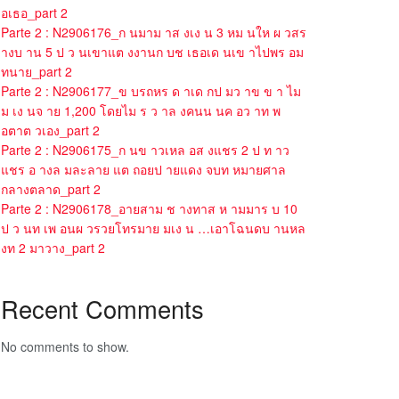
อเธอ_part 2
Parte 2 : N2906176_ก นมาม าส งเง น 3 หม นให ผ วสร
างบ าน 5 ป ว นเขาแต งงานก บช เธอเด นเข าไปพร อม
ทนาย_part 2
Parte 2 : N2906177_ข บรถหร ด าเด กป มว าข ข า ไม
ม เง นจ าย 1,200 โดยไม ร ว าล งคนน นค อว าท พ
อตาต วเอง_part 2
Parte 2 : N2906175_ก นข าวเหล อส งแชร 2 ป ท าว
แชร อ างล มละลาย แต ถอยป ายแดง จบท หมายศาล
กลางตลาด_part 2
Parte 2 : N2906178_อายสาม ช างทาส ห ามมาร บ 10
ป ว นท เพ อนผ วรวยโทรมาย มเง น …เอาโฉนดบ านหล
งท 2 มาวาง_part 2
Recent Comments
No comments to show.