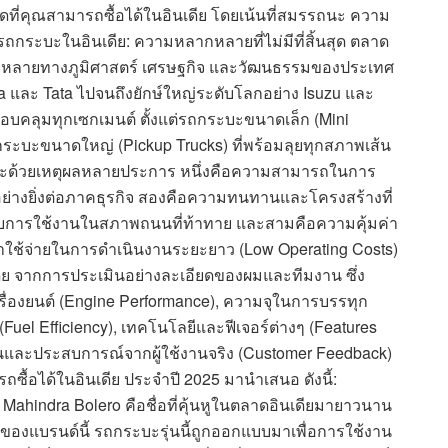
ุดที่คุณสามารถซื้อได้ในอินเดีย โดยเน้นที่สมรรถนะ ความ
ระบะในอินเดีย: ความหลากหลายที่ไม่มีที่สิ้นสุด ตลาด
หลายทางภูมิศาสตร์ เศรษฐกิจ และวัฒนธรรมของประเทศ
ndra และ Tata ไปจนถึงยักษ์ใหญ่ระดับโลกอย่าง Isuzu และ
อบคลุมทุกเซกเมนต์ ตั้งแต่รถกระบะขนาดเล็ก (Mini
กระบะขนาดใหญ่ (Pickup Trucks) ที่พร้อมลุยทุกสภาพเส้น
ะบะด้วยเหตุผลหลายประการ หนึ่งคือความสามารถในการ
นอย่างยิ่งต่อภาคธุรกิจ สองคือความทนทานและโครงสร้างที่
งรับการใช้งานในสภาพถนนที่ท้าทาย และสามคือความคุ้มค่า
ะค่าใช้จ่ายในการดำเนินงานระยะยาว (Low Operating Costs)
ดีย จากการประเมินอย่างละเอียดของผมและทีมงาน ซึ่ง
ื่องยนต์ (Engine Performance), ความจุในการบรรทุก
(Fuel Efficiency), เทคโนโลยีและฟีเจอร์ต่างๆ (Features
ห็นและประสบการณ์จากผู้ใช้งานจริง (Customer Feedback)
รถซื้อได้ในอินเดีย ประจำปี 2025 มานำเสนอ ดังนี้:
Mahindra Bolero คือชื่อที่คุ้นหูในตลาดอินเดียมายาวนาน
มของแบรนด์นี้ รถกระบะรุ่นนี้ถูกออกแบบมาเพื่อการใช้งาน