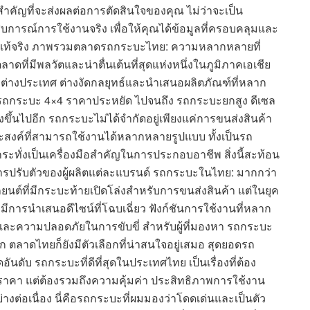
คัญที่จะส่งผลต่อการตัดสินใจของคุณ ไม่ว่าจะเป็น
ารณ์การใช้งานจริง เพื่อให้คุณได้ข้อมูลที่ครอบคลุมและ
งแท้จริง ภาพรวมตลาดรถกระบะไทย: ความหลากหลายที่
ดที่มีพลวัตและน่าตื่นเต้นที่สุดแห่งหนึ่งในภูมิภาคเอเชีย
ละต่างประเทศ ต่างงัดกลยุทธ์และนำเสนอผลิตภัณฑ์ที่หลาก
 รถกระบะ 4×4 ราคาประหยัด ไปจนถึง รถกระบะยกสูง ดีเซล
่งขึ้นไปอีก รถกระบะไม่ได้จำกัดอยู่เพียงแค่การขนส่งสินค้า
สงค์ที่สามารถใช้งานได้หลากหลายรูปแบบ ทั้งเป็นรถ
ระทั่งเป็นเครื่องมือสำคัญในการประกอบอาชีพ สิ่งนี้สะท้อน
ปรับตัวของผู้ผลิตแต่ละแบรนด์ รถกระบะในไทย: มากกว่า
ยนต์ที่มีกระบะท้ายเปิดโล่งสำหรับการขนส่งสินค้า แต่ในยุค
มีการนำเสนอดีไซน์ที่โฉบเฉี่ยว ฟังก์ชันการใช้งานที่หลาก
ละความปลอดภัยในการขับขี่ สำหรับผู้ที่มองหา รถกระบะ
ูก ตลาดไทยก็ยังมีตัวเลือกที่น่าสนใจอยู่เสมอ สุดยอดรถ
นดับ รถกระบะที่ดีที่สุดในประเทศไทย เป็นเรื่องที่ต้อง
ราคา แต่ต้องรวมถึงความคุ้มค่า ประสิทธิภาพการใช้งาน
งต่อเนื่อง นี่คือรถกระบะที่ผมมองว่าโดดเด่นและเป็นตัว