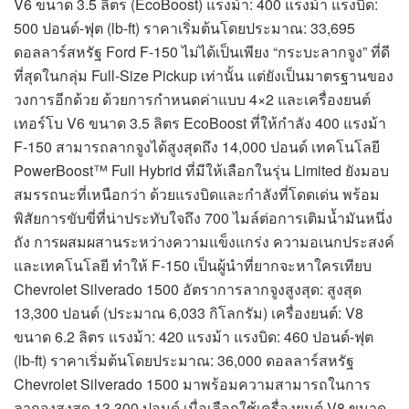
V6 ขนาด 3.5 ลิตร (EcoBoost) แรงม้า: 400 แรงม้า แรงบิด:
500 ปอนด์-ฟุต (lb-ft) ราคาเริ่มต้นโดยประมาณ: 33,695
ดอลลาร์สหรัฐ Ford F-150 ไม่ได้เป็นเพียง “กระบะลากจูง” ที่ดี
ที่สุดในกลุ่ม Full-Size Pickup เท่านั้น แต่ยังเป็นมาตรฐานของ
วงการอีกด้วย ด้วยการกำหนดค่าแบบ 4×2 และเครื่องยนต์
เทอร์โบ V6 ขนาด 3.5 ลิตร EcoBoost ที่ให้กำลัง 400 แรงม้า
F-150 สามารถลากจูงได้สูงสุดถึง 14,000 ปอนด์ เทคโนโลยี
PowerBoost™ Full Hybrid ที่มีให้เลือกในรุ่น Limited ยังมอบ
สมรรถนะที่เหนือกว่า ด้วยแรงบิดและกำลังที่โดดเด่น พร้อม
พิสัยการขับขี่ที่น่าประทับใจถึง 700 ไมล์ต่อการเติมน้ำมันหนึ่ง
ถัง การผสมผสานระหว่างความแข็งแกร่ง ความอเนกประสงค์
และเทคโนโลยี ทำให้ F-150 เป็นผู้นำที่ยากจะหาใครเทียบ
Chevrolet Silverado 1500 อัตราการลากจูงสูงสุด: สูงสุด
13,300 ปอนด์ (ประมาณ 6,033 กิโลกรัม) เครื่องยนต์: V8
ขนาด 6.2 ลิตร แรงม้า: 420 แรงม้า แรงบิด: 460 ปอนด์-ฟุต
(lb-ft) ราคาเริ่มต้นโดยประมาณ: 36,000 ดอลลาร์สหรัฐ
Chevrolet Silverado 1500 มาพร้อมความสามารถในการ
ลากจูงสูงสุด 13,300 ปอนด์ เมื่อเลือกใช้เครื่องยนต์ V8 ขนาด