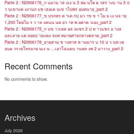
Parte 2 : N2906176_ก นมาม าส งเง น 3 หม นให ผ วสร างบ าน 5 ป
ว นเขาแต งงานก บช เธอเด นเข าไปพร อมทนาย_part 2
Parte 2 : N2906177_ข บรถหร ด าเด กป มว าข ข า ไม ม เง นจ าย
1,200 โดยไม ร ว าล งคนน นค อว าท พ อตาต วเอง_part 2
Parte 2 : N2906175_ก นข าวเหล อส งแชร 2 ป ท าวแชร อ างล
มละลาย แต ถอยป ายแดง จบท หมายศาลกลางตลาด_part 2
Parte 2 : N2906178_อายสาม ช างทาส ห ามมาร บ 10 ป ว นท เพ
อนผ วรวยโทรมาย มเง น …เอาโฉนดบ านหล งท 2 มาวาง_part 2
Recent Comments
No comments to show.
Archives
July 2026