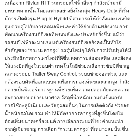
เหนือจาก Rivian R1T รถกระบะไฟฟ้าอื่นๆ กำลังเข้ามามี
บทบาทมากขึ้น โดยเฉพาะอย่างยิ่งในกลุ่ม Heavy-Duty ที่เริ่ม
มีการเปิดตัวรุ่น Plug-in Hybrid ที่สามารถให้กำลังและแรงบิด
สูง ควบคู่ไปกับการลดมลพิษและค่าใช้จ่ายด้านพลังงาน การ
พัฒนาเครื่องยนต์ดีเซลที่ทรงพลังและประหยัดยิ่งขึ้น: แม้ว่า
รถยนต์ไฟฟ้าจะมาแรง แต่เครื่องยนต์ดีเซลยังคงเป็นหัวใจ
สำคัญของ “กระบะลากจูง” รถรุ่นใหม่ๆ ได้รับการปรับปรุงให้มี
ประสิทธิภาพการเผาไหม้ที่ดีขึ้น ลดการปล่อยมลพิษ และยังคง
ให้แรงบิดที่สูงในรอบต่ำ เทคโนโลยีช่วยเหลือการขับขี่ที่ชาญ
ฉลาด: ระบบ Trailer Sway Control, ระบบช่วยจอดพ่วง, และ
กล้องรอบคันที่ออกแบบมาเพื่อการมองเห็นขณะลากจูง กำลัง
กลายเป็นฟีเจอร์มาตรฐานที่ช่วยเพิ่มความปลอดภัยและความ
สะดวกสบายอย่างมหาศาล วัสดุที่น้ำหนักเบาแต่แข็งแกร่ง:
การใช้อะลูมิเนียมและวัสดุผสมอื่นๆ ในการผลิตตัวถัง ช่วยลด
น้ำหนักรถโดยรวม ทำให้มีอัตราการลากจูงที่สูงขึ้นโดยไม่
ต้องเพิ่มขนาดเครื่องยนต์ การเลือกกระบะที่ใช่: คำแนะนำ
จากผู้เชี่ยวชาญ การเลือก “กระบะลากจูง” ที่เหมาะสมนั้น ขึ้น