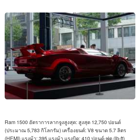
Ram 1500 อัตราการลากจูงสูงสุด: สูงสุด 12,750 ปอนด์
(ประมาณ 5,783 กิโลกรัม) เครื่องยนต์: V8 ขนาด 5.7 ลิตร
(HEMI) แรงม้า: 395 แรงม้า แรงบิด: 410 ปอนด์-ฟุต (lb-ft)