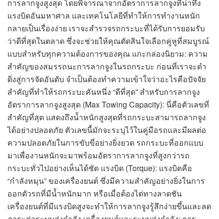
การลากจูงสูงสุด โดยพิจารณาจากอัตราการลากจูงที่น่าทึ่ง
แรงบิดอันมหาศาล และเทคโนโลยีที่ทำให้การทำงานหนัก
กลายเป็นเรื่องง่าย เราจะสำรวจรถกระบะที่ได้รับการยอมรับ
ว่าดีที่สุดในตลาด ซึ่งจะช่วยให้คุณตัดสินใจเลือกคู่หูที่สมบูรณ์
แบบสำหรับทุกความต้องการของคุณ แกะกล่องนิยาม: ความ
สำคัญของสมรรถนะการลากจูงในรถกระบะ ก่อนที่เราจะดำ
ดิ่งสู่การจัดอันดับ จำเป็นต้องทำความเข้าใจว่าอะไรคือปัจจัย
สำคัญที่ทำให้รถกระบะคันหนึ่ง “ดีที่สุด” สำหรับการลากจูง
อัตราการลากจูงสูงสุด (Max Towing Capacity): นี่คือตัวเลขที่
สำคัญที่สุด แสดงถึงน้ำหนักสูงสุดที่รถกระบะสามารถลากจูง
ได้อย่างปลอดภัย ตัวเลขนี้มักจะระบุไว้ในคู่มือรถและมีผลต่อ
ความปลอดภัยในการขับขี่อย่างยิ่งยวด รถกระบะที่ออกแบบ
มาเพื่องานหนักจะมาพร้อมอัตราการลากจูงที่สูงกว่ารถ
กระบะทั่วไปอย่างเห็นได้ชัด แรงบิด (Torque): แรงบิดคือ
“กำลังหมุน” ของเครื่องยนต์ ซึ่งมีความสำคัญอย่างยิ่งในการ
ออกตัวรถที่มีน้ำหนักมาก หรือเมื่อต้องไต่ทางลาดชัน
เครื่องยนต์ที่มีแรงบิดสูงจะทำให้การลากจูงรู้สึกง่ายขึ้นและลด
ภาระต่อระบบส่งกำลัง เครื่องยนต์และระบบส่งกำลัง: การ