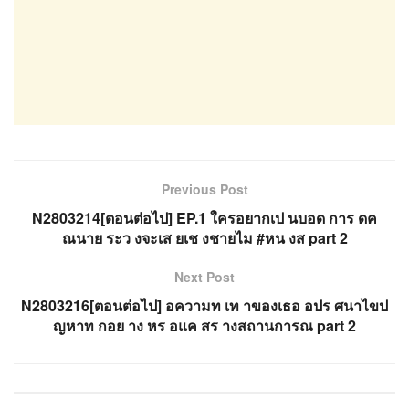
Previous Post
N2803214[ตอนต่อไป] EP.1 ใครอยากเป นบอด การ ดค
ณนาย ระว งจะเส ยเช งชายไม #หน งส part 2
Next Post
N2803216[ตอนต่อไป] อความท เท าของเธอ อปร ศนาไขป
ญหาท กอย าง หร อแค สร างสถานการณ part 2