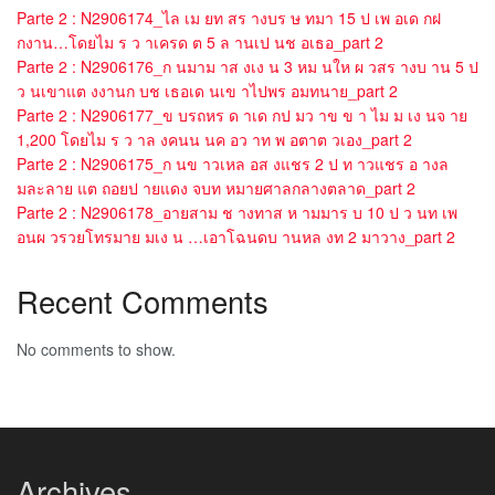
Parte 2 : N2906174_ไล เม ยท สร างบร ษ ทมา 15 ป เพ อเด กฝ
กงาน…โดยไม ร ว าเครด ต 5 ล านเป นช อเธอ_part 2
Parte 2 : N2906176_ก นมาม าส งเง น 3 หม นให ผ วสร างบ าน 5 ป
ว นเขาแต งงานก บช เธอเด นเข าไปพร อมทนาย_part 2
Parte 2 : N2906177_ข บรถหร ด าเด กป มว าข ข า ไม ม เง นจ าย
1,200 โดยไม ร ว าล งคนน นค อว าท พ อตาต วเอง_part 2
Parte 2 : N2906175_ก นข าวเหล อส งแชร 2 ป ท าวแชร อ างล
มละลาย แต ถอยป ายแดง จบท หมายศาลกลางตลาด_part 2
Parte 2 : N2906178_อายสาม ช างทาส ห ามมาร บ 10 ป ว นท เพ
อนผ วรวยโทรมาย มเง น …เอาโฉนดบ านหล งท 2 มาวาง_part 2
Recent Comments
No comments to show.
Archives