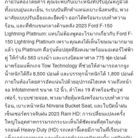
ภายในห้องโดยสาร คุณจะพบกับเบาะหนังที่ปรับอุณหภูมิได้
ทั้งแบบอุ่นและเย็น, ระบบบันทึกตำแหน่งเบาะนั่งคนขับ, พวง
มาลัยแบบปรับเอียงและยืดเข้า-ออกได้พร้อมระบบทำความ
ร้อน, และที่พักแขนกลางด้านหลัง 2023 Ford F-150
Lightning Platinum: แทบไม่ต้องพูดอะไรมากเกี่ยวกับ Ford F-
150 Lightning Platinum เพราะคุณคงได้เห็นโฆษณามากมาย
แล้ว รุ่น Platinum คือรุ่นท็อปสุดที่ยังคงมาพร้อมมอเตอร์ไฟฟ้า
คู่ ให้กำลัง 563 แรงม้า และแรงบิดมหาศาล 775 ฟุต-ปอนด์
มาพร้อมแพ็กเกจ Tow Technology ที่ช่วยให้สามารถลากจูง
น้ำหนักได้ถึง 8,500 ปอนด์ และบรรทุกน้ำหนักได้ 1,800 ปอนด์
ภายในห้องโดยสารอัดแน่นไปด้วยอุปกรณ์ไฮเทค รวมถึงหน้า
จอ Infotainment ขนาด 12 นิ้ว, ลำโพง 19 ตัวพร้อมซับวูฟ
เฟอร์, ระบบช่วยจอด, พวงมาลัยหุ้มหนังพร้อมระบบทำความ
ร้อน, เบาะหน้าหนัง Nirvana Bucket Seat, และใบปัดน้ำฝน
เซ็นเซอร์ตรวจจับฝน 2023 Ram HD: การเปลี่ยนแปลงครั้ง
ใหญ่ในอุตสาหกรรมรถกระบะเห็นได้ชัดเจนที่สุดในกลุ่ม
รถยนต์ Heavy-Duty (HD) รถเหล่านี้เคยมีภายในที่เรียบง่าย
แข็งแกร่งภายนอก และเน้นการทำงานหนักเท่านั้น แต่ปัจจุบัน