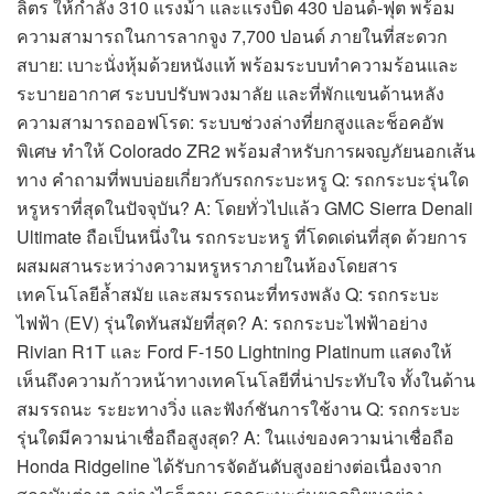
ลิตร ให้กำลัง 310 แรงม้า และแรงบิด 430 ปอนด์-ฟุต พร้อม
ความสามารถในการลากจูง 7,700 ปอนด์ ภายในที่สะดวก
สบาย: เบาะนั่งหุ้มด้วยหนังแท้ พร้อมระบบทำความร้อนและ
ระบายอากาศ ระบบปรับพวงมาลัย และที่พักแขนด้านหลัง
ความสามารถออฟโรด: ระบบช่วงล่างที่ยกสูงและช็อคอัพ
พิเศษ ทำให้ Colorado ZR2 พร้อมสำหรับการผจญภัยนอกเส้น
ทาง คำถามที่พบบ่อยเกี่ยวกับรถกระบะหรู Q: รถกระบะรุ่นใด
หรูหราที่สุดในปัจจุบัน? A: โดยทั่วไปแล้ว GMC Sierra Denali
Ultimate ถือเป็นหนึ่งใน รถกระบะหรู ที่โดดเด่นที่สุด ด้วยการ
ผสมผสานระหว่างความหรูหราภายในห้องโดยสาร
เทคโนโลยีล้ำสมัย และสมรรถนะที่ทรงพลัง Q: รถกระบะ
ไฟฟ้า (EV) รุ่นใดทันสมัยที่สุด? A: รถกระบะไฟฟ้าอย่าง
Rivian R1T และ Ford F-150 Lightning Platinum แสดงให้
เห็นถึงความก้าวหน้าทางเทคโนโลยีที่น่าประทับใจ ทั้งในด้าน
สมรรถนะ ระยะทางวิ่ง และฟังก์ชันการใช้งาน Q: รถกระบะ
รุ่นใดมีความน่าเชื่อถือสูงสุด? A: ในแง่ของความน่าเชื่อถือ
Honda Ridgeline ได้รับการจัดอันดับสูงอย่างต่อเนื่องจาก