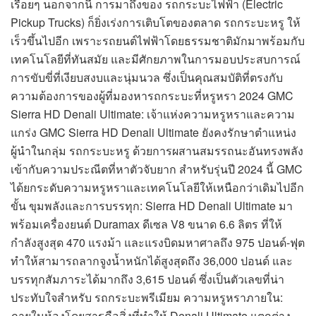
เรื่อยๆ นอกจากนี้ การมาถึงของ รถกระบะไฟฟ้า (Electric
Pickup Trucks) ก็ยิ่งเร่งการเติบโตของตลาด รถกระบะหรู ให้
เร็วขึ้นไปอีก เพราะรถยนต์ไฟฟ้าโดยธรรมชาติมักมาพร้อมกับ
เทคโนโลยีที่ทันสมัย และมีศักยภาพในการมอบประสบการณ์
การขับขี่ที่เงียบสงบและนุ่มนวล ซึ่งเป็นคุณสมบัติที่ตรงกับ
ความต้องการของผู้ที่มองหารถกระบะที่หรูหรา 2024 GMC
Sierra HD Denali Ultimate: เจ้าแห่งความหรูหราและความ
แกร่ง GMC Sierra HD Denali Ultimate ยังคงรักษาตำแหน่ง
ผู้นำในกลุ่ม รถกระบะหรู ด้วยการผสานสมรรถนะอันทรงพลัง
เข้ากับความประณีตที่หาตัวจับยาก สำหรับรุ่นปี 2024 นี้ GMC
ได้ยกระดับความหรูหราและเทคโนโลยีให้เหนือกว่าเดิมไปอีก
ขั้น ขุมพลังและการบรรทุก: Sierra HD Denali Ultimate มา
พร้อมเครื่องยนต์ Duramax ดีเซล V8 ขนาด 6.6 ลิตร ที่ให้
กำลังสูงสุด 470 แรงม้า และแรงบิดมหาศาลถึง 975 ปอนด์-ฟุต
ทำให้สามารถลากจูงน้ำหนักได้สูงสุดถึง 36,000 ปอนด์ และ
บรรทุกสัมภาระได้มากถึง 3,615 ปอนด์ ซึ่งเป็นตัวเลขที่น่า
ประทับใจสำหรับ รถกระบะพรีเมียม ความหรูหราภายใน:
ภายในห้องโดยสารคือสิ่งที่ทำให้ Denali Ultimate แตกต่าง