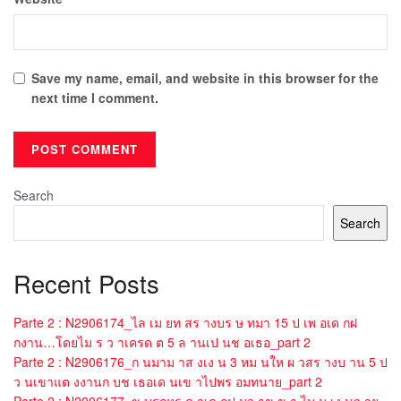
Save my name, email, and website in this browser for the
next time I comment.
Search
Search
Recent Posts
Parte 2 : N2906174_ไล เม ยท สร างบร ษ ทมา 15 ป เพ อเด กฝ
กงาน…โดยไม ร ว าเครด ต 5 ล านเป นช อเธอ_part 2
Parte 2 : N2906176_ก นมาม าส งเง น 3 หม นให ผ วสร างบ าน 5 ป
ว นเขาแต งงานก บช เธอเด นเข าไปพร อมทนาย_part 2
Parte 2 : N2906177_ข บรถหร ด าเด กป มว าข ข า ไม ม เง นจ าย