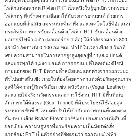
ไฟฟ้าแห่งอนาคต Rivian R1T เป็นหนึ่งในผู้บุกเบิก รถกระบะ
ไฟฟ้าหรู ที่สร้างความฮือฮาให้กับวงการยานยนต์ ด้วยการ
ออกแบบที่ล้ำสมัย สมรรถนะที่น่าทึ่ง และเทคโนโลยีที่อัดแน่น
ประสิทธิภาพการขับเคลื่อนด้วยไฟฟ้า: R1T ขับเคลื่อนด้วย
มอเตอร์ไฟฟ้า 4 ตัว (มอเตอร์ต่อ 1 ล้อ) ให้กำลังรวมกว่า 800
แรงม้า อัตราเร่ง 0-100 กม./ชม. ทำได้ในเวลาเพียง 3 วินาที
เศษ ความสามารถในการลากจูงสูงสุดอยู่ที่ 11,000 ปอนด์
และบรรทุกได้ 1,384 ปอนด์ การออกแบบที่โดดเด่น: ดีไซน์
ภายนอกของ R1T มีความล้ำสมัยและแตกต่างจากรถกระบะ
ทั่วไปอย่างสิ้นเชิง ภายในห้องโดยสารตกแต่งด้วยวัสดุคุณภาพ
สูงที่ให้ความรู้สึกพรีเมียม เช่น หนังวีแกน (Vegan Leather)
และลายไม้จริง นวัตกรรมและการใช้งาน: R1T มีพื้นที่เก็บ
สัมภาระใต้ท้องรถ (Gear Tunnel) ที่มีประโยชน์ใช้สอยสูง
ระบบการขับขี่ 6 โหมดที่ปรับให้เข้ากับสภาพถนนที่แตกต่าง
กัน ระบบเสียง Rivian Elevation™ มอบประสบการณ์เสียงที่
ยอดเยี่ยม ความหรูหราที่มาพร้อมความเป็นมิตรต่อสิ่ง
แวดล้อม: R1T เป็นตัวอย่างที่ชัดเจนว่า รถกระบะไฟฟ้า