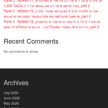
Parte 2 : N2906177_ข บรถหร ด าเด กป มว าข ข า ไม ม เง นจ าย
1,200 โดยไม ร ว าล งคนน นค อว าท พ อตาต วเอง_part 2
Parte 2 : N2906175_ก นข าวเหล อส งแชร 2 ป ท าวแชร อ างล
มละลาย แต ถอยป ายแดง จบท หมายศาลกลางตลาด_part 2
Parte 2 : N2906178_อายสาม ช างทาส ห ามมาร บ 10 ป ว นท เพ
อนผ วรวยโทรมาย มเง น …เอาโฉนดบ านหล งท 2 มาวาง_part 2
Recent Comments
No comments to show.
Archives
July 2026
June 2026
May 2026