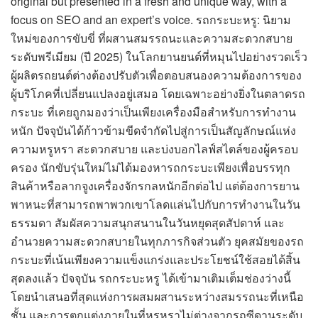
original but presented in a fresh and unique way, with a
focus on SEO and an expert’s voice. รถกระบะหรู: นิยาม
ใหม่ของการขับขี่ ที่ผสานสมรรถนะและความสะดวกสบาย
ระดับพรีเมียม (ปี 2025) ในโลกยานยนต์ที่หมุนไปอย่างรวดเร็ว
ผู้ผลิตรถยนต์ต่างต้องปรับตัวเพื่อตอบสนองความต้องการของ
ผู้บริโภคที่เปลี่ยนแปลงอยู่เสมอ โดยเฉพาะอย่างยิ่งในตลาดรถ
กระบะ ที่เคยถูกมองว่าเป็นเพียงเครื่องมือสำหรับการทำงาน
หนัก ปัจจุบันได้ก้าวข้ามขีดจำกัดไปสู่การเป็นสัญลักษณ์แห่ง
ความหรูหรา สะดวกสบาย และบ่งบอกไลฟ์สไตล์ของผู้ครอบ
ครอง นักขับรุ่นใหม่ไม่ได้มองหารถกระบะเพียงเพื่อบรรทุก
สินค้าหรือลากจูงเครื่องจักรกลหนักอีกต่อไป แต่ต้องการยาน
พาหนะที่สามารถพาพวกเขาโลดแล่นไปกับการทำงานในวัน
ธรรมดา สัมผัสความสนุกสนานในวันหยุดสุดสัปดาห์ และ
อำนวยความสะดวกสบายในทุกภารกิจส่วนตัว ยุคสมัยของรถ
กระบะที่เน้นเพียงความแข็งแกร่งและประโยชน์ใช้สอยได้สิ้น
สุดลงแล้ว ปัจจุบัน รถกระบะหรู ได้เข้ามาเติมเต็มช่องว่างนี้
โดยนำเสนอที่สุดแห่งการผสมผสานระหว่างสมรรถนะที่เหนือ
ชั้น และการตกแต่งภายในที่หรูหราไม่ต่างจากรถซีดานระดับ