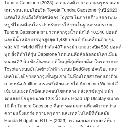
Tundra Capstone (2023): ความลงตัวของความหรูหราและ
สมรรถนะแบบไฮบริด Toyota Tundra Capstone รุ่นปี 2023
แสดงให้เห็นถึงวิสัยทัศน์ของ Toyota ในการสร้าง รถกระบะ
หรู ที่ไม่เหมือนใคร สำหรับการใช้งานในฐานะรถกระบะ
Tundra Capstone สามารถลากจูงน้ำหนักได้ 10,340 ปอนด์
และมีน้ำหนักบรรทุกสูงสุด 1,485 ปอนด์ ขับเคลื่อนด้วยขุม
พลัง V6 Hybrid ที่ให้กำลัง 437 แรงม้า และแรงบิด 583 ปอนด์-
ฟุต สิ่งที่ทำให้รุ่น Capstone โดดเด่นคือล้ออัลลอยโครเมียม
ขนาด 22 นิ้ว ซึ่งเป็นขนาดที่ใหญ่ที่สุดที่เคยมีมาในรถกระบะ
Toyota ระบบบันไดข้างไฟฟ้า ระบบ BedStep อัจฉริยะ และ
เทคโนโลยีช่วยลากจูงขั้นสูง ภายในห้องโดยสารตกแต่งด้วย
เบาะหนัง Aniline เกรดพรีเมียม ลายไม้ American Walnut สี
เข้มบนแผงหน้าปัดและคอนโซลกลาง หลังคาซันรูฟ หน้า
จอแสดงข้อมูลขนาด 12.3 นิ้ว และ Head-Up Display ขนาด
10 นิ้ว Tundra Capstone คือการผสมผสานที่ลงตัวระหว่าง
ความแข็งแกร่ง ความหรูหรา และเทคโนโลยีที่ทันสมัย
Honda Ridgeline RTL-E (2023): ความอเนกประสงค์ที่มา