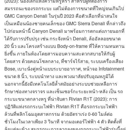
(2023): น้องเล็กแห่งความหรูหรา สำหรับผู้ที่ต้องการ
สมรรถนะของรถกระบะ แต่ไม่ต้องการขนาดที่ใหญ่จนเกินไป
GMC Canyon Denali ในรุ่นปี 2023 คือตัวเลือกที่น่าสนใจ
เป็นเหมือนน้องชายคนเล็กของ GMC Sierra Denali ที่กล่าวถึง
ไปก่อนหน้านี้ Canyon Denali มาพร้อมการตกแต่งภายนอกที่
ได้รับการปรับปรุง เช่น กระจังหน้า Denali, ล้ออัลลอยขนาด
20 นิ้ว และโครงสร้างแบบ Body-on-frame ที่ให้ความทนทาน
ยิ่งขึ้น ภายในห้องโดยสารมอบความสะดวกสบายให้กับผู้
โดยสาร ด้วยคอนโซลกลาง, ที่ชาร์จไร้สาย, ระบบเครื่องเสียง
Bose, เบาะนั่งคู่หน้าแบบระบายอากาศ, หน้าจอ Infotainment
ขนาด 8 นิ้ว, ระบบนำทาง และพวงมาลัยปรับอุณหภูมิได้
นอกจากนี้ยังมีเทคโนโลยีล้ำสมัยอย่างระบบช่วยเหลือการ
รักษาช่องทางจราจร และเซ็นเซอร์กะระยะหน้า-หลัง เป็น รถ
กระบะขนาดกลางหรู ที่น่าจับตา Rivian R1T (2023): การ
ปฏิวัติแห่งรถกระบะไฟฟ้า Rivian R1T คือรถกระบะไฟฟ้า
ล้วนที่พลิกโฉมอุตสาหกรรม ด้วยอัตราเร่ง 0-60 ไมล์ต่อ
ชั่วโมงในเวลาเพียง 3 วินาที จากมอเตอร์ไฟฟ้า 4 ตัว ติดตั้งที่
ล้อแต่ละข้าง สมรรถนะการลากจูงของรถกระบะไฟฟ้ารุ่นนี้อยู่