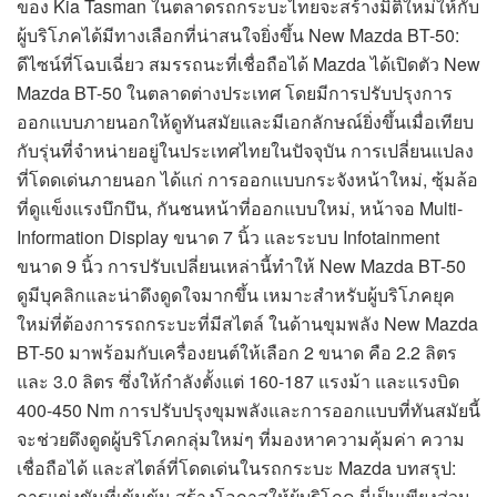
ของ Kia Tasman ในตลาดรถกระบะไทยจะสร้างมิติใหม่ให้กับ
ผู้บริโภคได้มีทางเลือกที่น่าสนใจยิ่งขึ้น New Mazda BT-50:
ดีไซน์ที่โฉบเฉี่ยว สมรรถนะที่เชื่อถือได้ Mazda ได้เปิดตัว New
Mazda BT-50 ในตลาดต่างประเทศ โดยมีการปรับปรุงการ
ออกแบบภายนอกให้ดูทันสมัยและมีเอกลักษณ์ยิ่งขึ้นเมื่อเทียบ
กับรุ่นที่จำหน่ายอยู่ในประเทศไทยในปัจจุบัน การเปลี่ยนแปลง
ที่โดดเด่นภายนอก ได้แก่ การออกแบบกระจังหน้าใหม่, ซุ้มล้อ
ที่ดูแข็งแรงบึกบึน, กันชนหน้าที่ออกแบบใหม่, หน้าจอ Multi-
Information Display ขนาด 7 นิ้ว และระบบ Infotainment
ขนาด 9 นิ้ว การปรับเปลี่ยนเหล่านี้ทำให้ New Mazda BT-50
ดูมีบุคลิกและน่าดึงดูดใจมากขึ้น เหมาะสำหรับผู้บริโภคยุค
ใหม่ที่ต้องการรถกระบะที่มีสไตล์ ในด้านขุมพลัง New Mazda
BT-50 มาพร้อมกับเครื่องยนต์ให้เลือก 2 ขนาด คือ 2.2 ลิตร
และ 3.0 ลิตร ซึ่งให้กำลังตั้งแต่ 160-187 แรงม้า และแรงบิด
400-450 Nm การปรับปรุงขุมพลังและการออกแบบที่ทันสมัยนี้
จะช่วยดึงดูดผู้บริโภคกลุ่มใหม่ๆ ที่มองหาความคุ้มค่า ความ
เชื่อถือได้ และสไตล์ที่โดดเด่นในรถกระบะ Mazda บทสรุป:
การแข่งขันที่เข้มข้น สร้างโอกาสให้ผู้บริโภค นี่เป็นเพียงส่วน