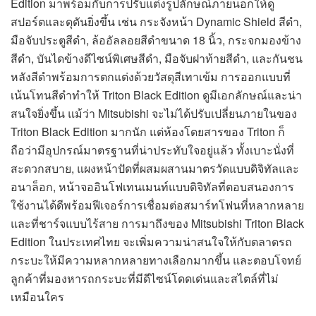
Edition มาพร้อมกับการปรับแต่งรูปลักษณ์ภายนอกให้ดู
สปอร์ตและดุดันยิ่งขึ้น เช่น กระจังหน้า Dynamic Shield สีดำ,
มือจับประตูสีดำ, ล้ออัลลอยสีดำขนาด 18 นิ้ว, กระจกมองข้าง
สีดำ, บันไดข้างดีไซน์พิเศษสีดำ, มือจับฝาท้ายสีดำ, และกันชน
หลังสีดำพร้อมการตกแต่งด้วยวัสดุสีเทาเข้ม การออกแบบที่
เน้นโทนสีดำทำให้ Triton Black Edition ดูมีเอกลักษณ์และน่า
สนใจยิ่งขึ้น แม้ว่า Mitsubishi จะไม่ได้ปรับเปลี่ยนภายในของ
Triton Black Edition มากนัก แต่ห้องโดยสารของ Triton ก็
ถือว่ามีอุปกรณ์มาตรฐานที่น่าประทับใจอยู่แล้ว ทั้งเบาะนั่งที่
สะดวกสบาย, แผงหน้าปัดที่ผสมผสานมาตรวัดแบบดิจิทัลและ
อนาล็อก, หน้าจออินโฟเทนเมนท์แบบดิจิทัลที่ตอบสนองการ
ใช้งานได้ดีพร้อมฟีเจอร์การเชื่อมต่อสมาร์ทโฟนที่หลากหลาย
และที่ชาร์จแบบไร้สาย การมาถึงของ Mitsubishi Triton Black
Edition ในประเทศไทย จะเพิ่มความน่าสนใจให้กับตลาดรถ
กระบะให้มีความหลากหลายทางเลือกมากขึ้น และตอบโจทย์
ลูกค้าที่มองหารถกระบะที่มีดีไซน์โดดเด่นและสไตล์ที่ไม่
เหมือนใคร