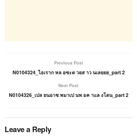
Previous Post
N0104324_ไอเราก หล อซะด วยส าว นเลยยย_part 2
Next Post
N0104326_เปล ยนอาช พมาเป นพ อค าแล งโดน_part 2
Leave a Reply