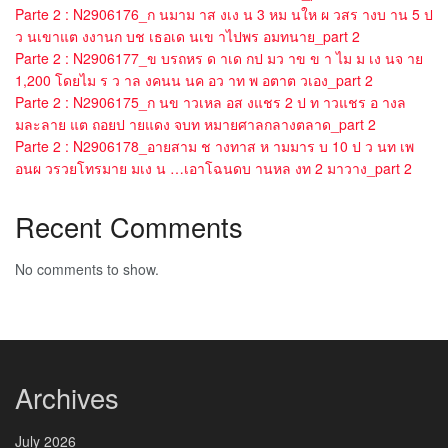
Parte 2 : N2906176_ก นมาม าส งเง น 3 หม นให ผ วสร างบ าน 5 ป
ว นเขาแต งงานก บช เธอเด นเข าไปพร อมทนาย_part 2
Parte 2 : N2906177_ข บรถหร ด าเด กป มว าข ข า ไม ม เง นจ าย
1,200 โดยไม ร ว าล งคนน นค อว าท พ อตาต วเอง_part 2
Parte 2 : N2906175_ก นข าวเหล อส งแชร 2 ป ท าวแชร อ างล
มละลาย แต ถอยป ายแดง จบท หมายศาลกลางตลาด_part 2
Parte 2 : N2906178_อายสาม ช างทาส ห ามมาร บ 10 ป ว นท เพ
อนผ วรวยโทรมาย มเง น …เอาโฉนดบ านหล งท 2 มาวาง_part 2
Recent Comments
No comments to show.
Archives
July 2026