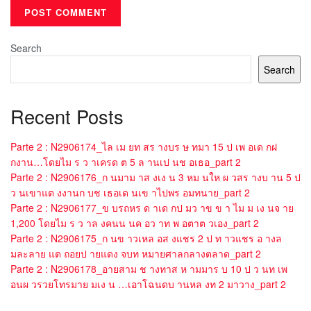
Search
Search
Recent Posts
Parte 2 : N2906174_ไล เม ยท สร างบร ษ ทมา 15 ป เพ อเด กฝ
กงาน…โดยไม ร ว าเครด ต 5 ล านเป นช อเธอ_part 2
Parte 2 : N2906176_ก นมาม าส งเง น 3 หม นให ผ วสร างบ าน 5 ป
ว นเขาแต งงานก บช เธอเด นเข าไปพร อมทนาย_part 2
Parte 2 : N2906177_ข บรถหร ด าเด กป มว าข ข า ไม ม เง นจ าย
1,200 โดยไม ร ว าล งคนน นค อว าท พ อตาต วเอง_part 2
Parte 2 : N2906175_ก นข าวเหล อส งแชร 2 ป ท าวแชร อ างล
มละลาย แต ถอยป ายแดง จบท หมายศาลกลางตลาด_part 2
Parte 2 : N2906178_อายสาม ช างทาส ห ามมาร บ 10 ป ว นท เพ
อนผ วรวยโทรมาย มเง น …เอาโฉนดบ านหล งท 2 มาวาง_part 2