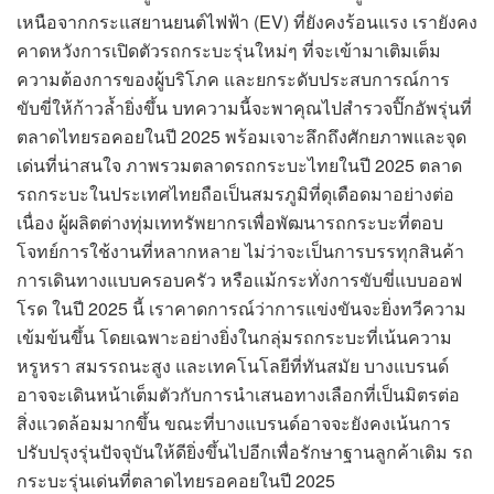
เหนือจากกระแสยานยนต์ไฟฟ้า (EV) ที่ยังคงร้อนแรง เรายังคง
คาดหวังการเปิดตัวรถกระบะรุ่นใหม่ๆ ที่จะเข้ามาเติมเต็ม
ความต้องการของผู้บริโภค และยกระดับประสบการณ์การ
ขับขี่ให้ก้าวล้ำยิ่งขึ้น บทความนี้จะพาคุณไปสำรวจปิ๊กอัพรุ่นที่
ตลาดไทยรอคอยในปี 2025 พร้อมเจาะลึกถึงศักยภาพและจุด
เด่นที่น่าสนใจ ภาพรวมตลาดรถกระบะไทยในปี 2025 ตลาด
รถกระบะในประเทศไทยถือเป็นสมรภูมิที่ดุเดือดมาอย่างต่อ
เนื่อง ผู้ผลิตต่างทุ่มเททรัพยากรเพื่อพัฒนารถกระบะที่ตอบ
โจทย์การใช้งานที่หลากหลาย ไม่ว่าจะเป็นการบรรทุกสินค้า
การเดินทางแบบครอบครัว หรือแม้กระทั่งการขับขี่แบบออฟ
โรด ในปี 2025 นี้ เราคาดการณ์ว่าการแข่งขันจะยิ่งทวีความ
เข้มข้นขึ้น โดยเฉพาะอย่างยิ่งในกลุ่มรถกระบะที่เน้นความ
หรูหรา สมรรถนะสูง และเทคโนโลยีที่ทันสมัย บางแบรนด์
อาจจะเดินหน้าเต็มตัวกับการนำเสนอทางเลือกที่เป็นมิตรต่อ
สิ่งแวดล้อมมากขึ้น ขณะที่บางแบรนด์อาจจะยังคงเน้นการ
ปรับปรุงรุ่นปัจจุบันให้ดียิ่งขึ้นไปอีกเพื่อรักษาฐานลูกค้าเดิม รถ
กระบะรุ่นเด่นที่ตลาดไทยรอคอยในปี 2025