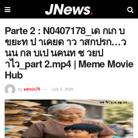
Parte 2 : N0407178_เด กเก บ
ขยะท ป าเคยด าว าสกปรก…ว
นน กล บเป นคนท ช วยป
าไว_part 2.mp4 | Meme Movie
Hub
by
admin79
July 5, 2026