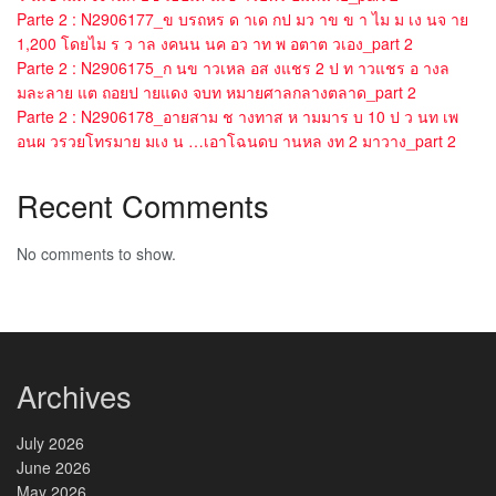
Parte 2 : N2906177_ข บรถหร ด าเด กป มว าข ข า ไม ม เง นจ าย
1,200 โดยไม ร ว าล งคนน นค อว าท พ อตาต วเอง_part 2
Parte 2 : N2906175_ก นข าวเหล อส งแชร 2 ป ท าวแชร อ างล
มละลาย แต ถอยป ายแดง จบท หมายศาลกลางตลาด_part 2
Parte 2 : N2906178_อายสาม ช างทาส ห ามมาร บ 10 ป ว นท เพ
อนผ วรวยโทรมาย มเง น …เอาโฉนดบ านหล งท 2 มาวาง_part 2
Recent Comments
No comments to show.
Archives
July 2026
June 2026
May 2026