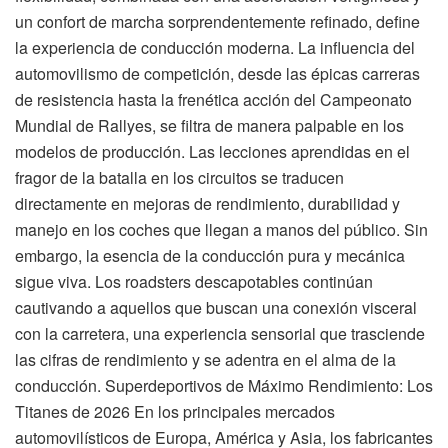
un confort de marcha sorprendentemente refinado, define
la experiencia de conducción moderna. La influencia del
automovilismo de competición, desde las épicas carreras
de resistencia hasta la frenética acción del Campeonato
Mundial de Rallyes, se filtra de manera palpable en los
modelos de producción. Las lecciones aprendidas en el
fragor de la batalla en los circuitos se traducen
directamente en mejoras de rendimiento, durabilidad y
manejo en los coches que llegan a manos del público. Sin
embargo, la esencia de la conducción pura y mecánica
sigue viva. Los roadsters descapotables continúan
cautivando a aquellos que buscan una conexión visceral
con la carretera, una experiencia sensorial que trasciende
las cifras de rendimiento y se adentra en el alma de la
conducción. Superdeportivos de Máximo Rendimiento: Los
Titanes de 2026 En los principales mercados
automovilísticos de Europa, América y Asia, los fabricantes