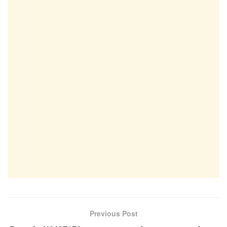
Previous Post