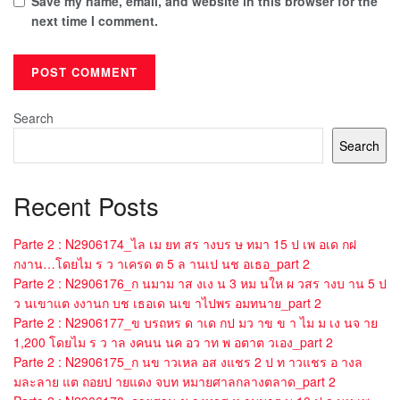
Save my name, email, and website in this browser for the
next time I comment.
Search
Search
Recent Posts
Parte 2 : N2906174_ไล เม ยท สร างบร ษ ทมา 15 ป เพ อเด กฝ
กงาน…โดยไม ร ว าเครด ต 5 ล านเป นช อเธอ_part 2
Parte 2 : N2906176_ก นมาม าส งเง น 3 หม นให ผ วสร างบ าน 5 ป
ว นเขาแต งงานก บช เธอเด นเข าไปพร อมทนาย_part 2
Parte 2 : N2906177_ข บรถหร ด าเด กป มว าข ข า ไม ม เง นจ าย
1,200 โดยไม ร ว าล งคนน นค อว าท พ อตาต วเอง_part 2
Parte 2 : N2906175_ก นข าวเหล อส งแชร 2 ป ท าวแชร อ างล
มละลาย แต ถอยป ายแดง จบท หมายศาลกลางตลาด_part 2