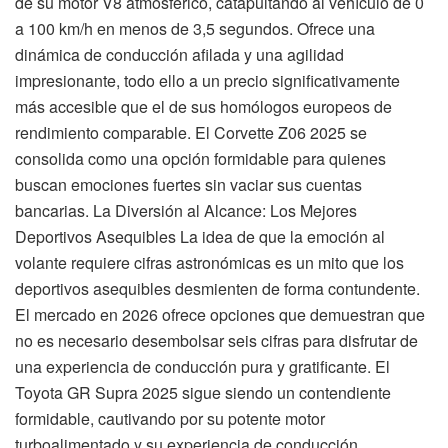
de su motor V8 atmosférico, catapultando al vehículo de 0
a 100 km/h en menos de 3,5 segundos. Ofrece una
dinámica de conducción afilada y una agilidad
impresionante, todo ello a un precio significativamente
más accesible que el de sus homólogos europeos de
rendimiento comparable. El Corvette Z06 2025 se
consolida como una opción formidable para quienes
buscan emociones fuertes sin vaciar sus cuentas
bancarias. La Diversión al Alcance: Los Mejores
Deportivos Asequibles La idea de que la emoción al
volante requiere cifras astronómicas es un mito que los
deportivos asequibles desmienten de forma contundente.
El mercado en 2026 ofrece opciones que demuestran que
no es necesario desembolsar seis cifras para disfrutar de
una experiencia de conducción pura y gratificante. El
Toyota GR Supra 2025 sigue siendo un contendiente
formidable, cautivando por su potente motor
turboalimentado y su experiencia de conducción