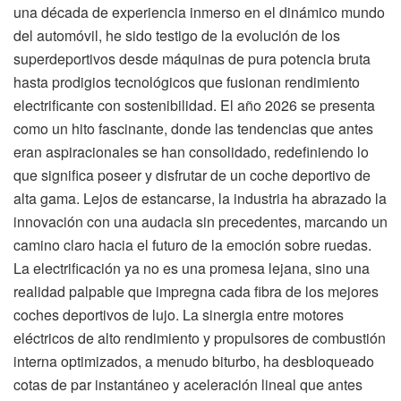
una década de experiencia inmerso en el dinámico mundo
del automóvil, he sido testigo de la evolución de los
superdeportivos desde máquinas de pura potencia bruta
hasta prodigios tecnológicos que fusionan rendimiento
electrificante con sostenibilidad. El año 2026 se presenta
como un hito fascinante, donde las tendencias que antes
eran aspiracionales se han consolidado, redefiniendo lo
que significa poseer y disfrutar de un coche deportivo de
alta gama. Lejos de estancarse, la industria ha abrazado la
innovación con una audacia sin precedentes, marcando un
camino claro hacia el futuro de la emoción sobre ruedas.
La electrificación ya no es una promesa lejana, sino una
realidad palpable que impregna cada fibra de los mejores
coches deportivos de lujo. La sinergia entre motores
eléctricos de alto rendimiento y propulsores de combustión
interna optimizados, a menudo biturbo, ha desbloqueado
cotas de par instantáneo y aceleración lineal que antes