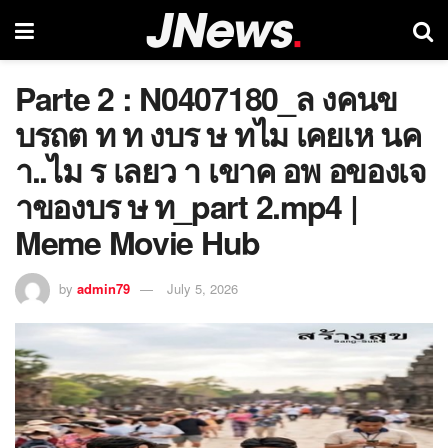
Parte 2 : N0407180_ล งคนข
บรถต ท ท งบร ษ ทไม เคยเห นค
า..ไม ร เลยว า เขาค อพ อของเจ
าของบร ษ ท_part 2.mp4 |
Meme Movie Hub
by
admin79
July 5, 2026