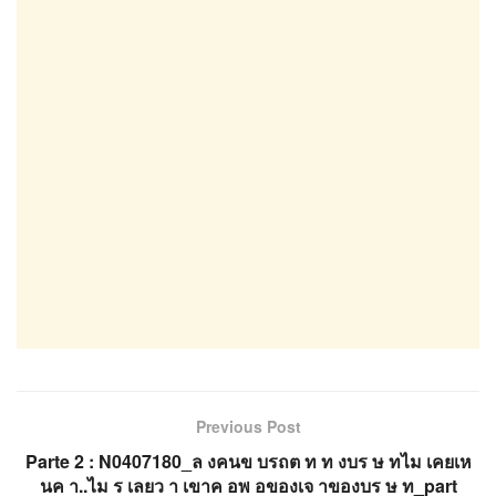
Previous Post
Parte 2 : N0407180_ล งคนข บรถต ท ท งบร ษ ทไม เคยเห
นค า..ไม ร เลยว า เขาค อพ อของเจ าของบร ษ ท_part