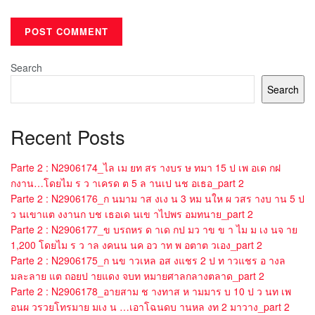
Search
Search
Recent Posts
Parte 2 : N2906174_ไล เม ยท สร างบร ษ ทมา 15 ป เพ อเด กฝ
กงาน…โดยไม ร ว าเครด ต 5 ล านเป นช อเธอ_part 2
Parte 2 : N2906176_ก นมาม าส งเง น 3 หม นให ผ วสร างบ าน 5 ป
ว นเขาแต งงานก บช เธอเด นเข าไปพร อมทนาย_part 2
Parte 2 : N2906177_ข บรถหร ด าเด กป มว าข ข า ไม ม เง นจ าย
1,200 โดยไม ร ว าล งคนน นค อว าท พ อตาต วเอง_part 2
Parte 2 : N2906175_ก นข าวเหล อส งแชร 2 ป ท าวแชร อ างล
มละลาย แต ถอยป ายแดง จบท หมายศาลกลางตลาด_part 2
Parte 2 : N2906178_อายสาม ช างทาส ห ามมาร บ 10 ป ว นท เพ
อนผ วรวยโทรมาย มเง น …เอาโฉนดบ านหล งท 2 มาวาง_part 2