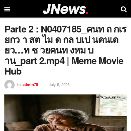
Parte 2 : N0407185_คนท ถ กเร
ยกว า สต ไม ด กล บเป นคนเด
ยว…ท ช วยคนท งหม บ
าน_part 2.mp4 | Meme Movie
Hub
by
admin79
July 5, 2026