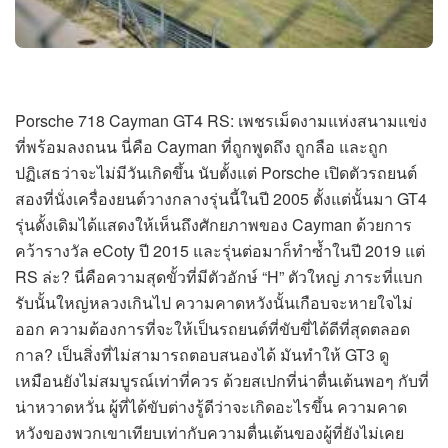
Porsche 718 Cayman GT4 RS: เพชรเม็ดงามแห่งสนามแข่ง
ที่พร้อมลงถนน นี่คือ Cayman ที่ถูกพูดถึง ถูกลือ และถูก
ปฏิเสธว่าจะไม่มีวันเกิดขึ้น นับตั้งแต่ Porsche เปิดตัวรถยนต์
สองที่นั่งเครื่องยนต์วางกลางรุ่นนี้ในปี 2005 ตั้งแต่นั้นมา GT4
รุ่นดั้งเดิมได้แสดงให้เห็นถึงศักยภาพของ Cayman ด้วยการ
คว้ารางวัล eCoty ปี 2015 และรุ่นต่อมาก็ทำซ้ำในปี 2019 แต่
RS ล่ะ? นี่คือความสุดขั้วที่มีตัวอักษ์ “H” ตัวใหญ่ ภาระที่แบก
รับนั้นใหญ่หลวงเกินไป ความคาดหวังนั้นเกือบจะหายใจไม่
ออก ความต้องการที่จะให้เป็นรถยนต์ที่ขับขี่ได้ดีที่สุดตลอด
กาล? เป็นสิ่งที่ไม่สามารถตอบสนองได้ มันทำให้ GT3 ดู
เหมือนยังไม่สมบูรณ์เท่าที่ควร ด้วยสเปกที่น่าตื่นเต้นพอๆ กับที่
น่าหวาดหวั่น ผู้ที่ได้ขับต่างรู้ดีว่าจะเกิดอะไรขึ้น ความคาด
หวังของพวกเขาเทียบเท่ากับความตื่นเต้นของผู้ที่ยังไม่เคย