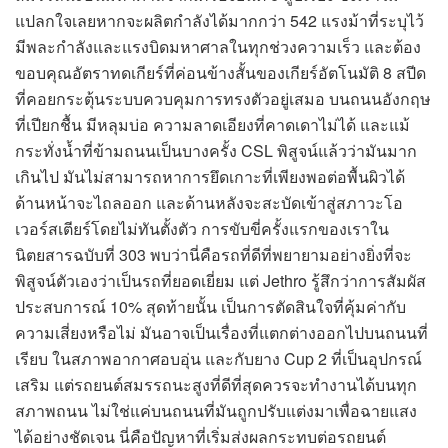
แปลกใจเลยหากจะผลิตกำลังได้มากกว่า 542 แรงม้าที่ระบุไว้
มีพละกำลังและแรงบิดมหาศาลในทุกช่วงความเร็ว และต้อง
ขอบคุณอัตราทดเกียร์ที่ค่อนข้างสั้นของเกียร์อัตโนมัติ 8 สปีด
ที่คอยกระตุ้นระบบควบคุมการทรงตัวอยู่เสมอ บนถนนอังกฤษ
ที่เปียกชื้น มีหลุมบ่อ ความลาดเอียงที่คาดเดาไม่ได้ และแม้
กระทั่งน้ำที่ข้ามถนนเป็นบางครั้ง CSL พิสูจน์แล้วว่ามันมาก
เกินไป มันไม่สามารถหาการยึดเกาะที่เพียงพอต่อพื้นผิวได้
ด้านหน้าจะไถลออก และด้านหลังจะสะบัดเข้าสู่สภาวะโอ
เวอร์สเตียร์โดยไม่ทันตั้งตัว การขับขี่ครั้งแรกของเราใน
นิตยสารฉบับที่ 303 พบว่านี่คือรถที่ดีที่พยายามอย่างยิ่งที่จะ
พิสูจน์ตัวเองว่าเป็นรถที่ยอดเยี่ยม แต่ Jethro รู้สึกว่าการสัมผัส
ประสบการณ์ 10% สุดท้ายนั้น เป็นการตัดสินใจที่คุ้มค่ากับ
ความเสี่ยงหรือไม่ มันอาจเป็นเรื่องที่แตกต่างออกไปบนถนนที่
เรียบ ในสภาพอากาศอบอุ่น และกับยาง Cup 2 ที่เป็นอุปกรณ์
เสริม แต่รถยนต์สมรรถนะสูงที่ดีที่สุดควรจะทำงานได้บนทุก
สภาพถนน ไม่ใช่แค่บนถนนที่มันถูกปรับแต่งมาเพื่อฉายแสง
ได้อย่างชัดเจน นี่คือปัญหาที่เริ่มส่งผลกระทบต่อรถยนต์