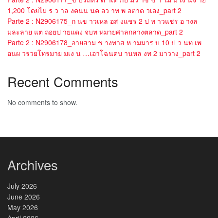
1,200 โดยไม ร ว าล งคนน นค อว าท พ อตาต วเอง_part 2
Parte 2 : N2906175_ก นข าวเหล อส งแชร 2 ป ท าวแชร อ างล
มละลาย แต ถอยป ายแดง จบท หมายศาลกลางตลาด_part 2
Parte 2 : N2906178_อายสาม ช างทาส ห ามมาร บ 10 ป ว นท เพ
อนผ วรวยโทรมาย มเง น …เอาโฉนดบ านหล งท 2 มาวาง_part 2
Recent Comments
No comments to show.
Archives
July 2026
June 2026
May 2026
April 2026