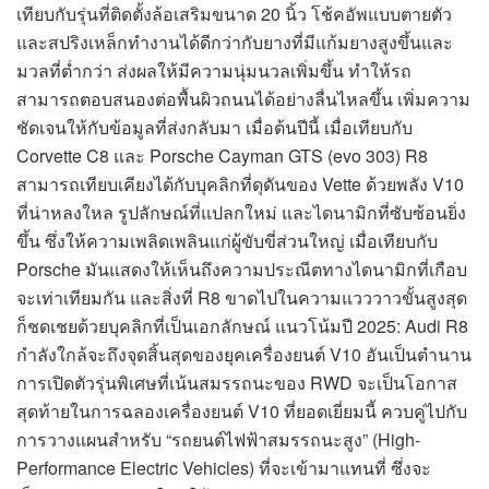
เทียบกับรุ่นที่ติดตั้งล้อเสริมขนาด 20 นิ้ว โช้คอัพแบบตายตัว
และสปริงเหล็กทำงานได้ดีกว่ากับยางที่มีแก้มยางสูงขึ้นและ
มวลที่ต่ำกว่า ส่งผลให้มีความนุ่มนวลเพิ่มขึ้น ทำให้รถ
สามารถตอบสนองต่อพื้นผิวถนนได้อย่างลื่นไหลขึ้น เพิ่มความ
ชัดเจนให้กับข้อมูลที่ส่งกลับมา เมื่อต้นปีนี้ เมื่อเทียบกับ
Corvette C8 และ Porsche Cayman GTS (evo 303) R8
สามารถเทียบเคียงได้กับบุคลิกที่ดุดันของ Vette ด้วยพลัง V10
ที่น่าหลงใหล รูปลักษณ์ที่แปลกใหม่ และไดนามิกที่ซับซ้อนยิ่ง
ขึ้น ซึ่งให้ความเพลิดเพลินแก่ผู้ขับขี่ส่วนใหญ่ เมื่อเทียบกับ
Porsche มันแสดงให้เห็นถึงความประณีตทางไดนามิกที่เกือบ
จะเท่าเทียมกัน และสิ่งที่ R8 ขาดไปในความแวววาวขั้นสูงสุด
ก็ชดเชยด้วยบุคลิกที่เป็นเอกลักษณ์ แนวโน้มปี 2025: Audi R8
กำลังใกล้จะถึงจุดสิ้นสุดของยุคเครื่องยนต์ V10 อันเป็นตำนาน
การเปิดตัวรุ่นพิเศษที่เน้นสมรรถนะของ RWD จะเป็นโอกาส
สุดท้ายในการฉลองเครื่องยนต์ V10 ที่ยอดเยี่ยมนี้ ควบคู่ไปกับ
การวางแผนสำหรับ “รถยนต์ไฟฟ้าสมรรถนะสูง” (High-
Performance Electric Vehicles) ที่จะเข้ามาแทนที่ ซึ่งจะ