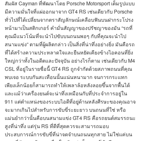
สัมผัส Cayman ที่พัฒนาโดย Porsche Motorsport เต็มรูปแบบ
มีความมั่นใจที่แผ่ออกมาจาก GT4 RS เช่นเดียวกับ Porsche
ทั่วไปที่ได้เปลี่ยนจากตราสัญลักษณ์เคลือบฟันบนฝากระโปรง
หน้ามาเป็นสติกเกอร์ คำมั่นสัญญาของปรัชญาของมัน “รถที่
คุณมีแนวโน้มที่จะนำไปขับบนถนนพอๆ กับที่คุณจะนำไป
สนามแข่ง” ตามที่ผู้ผลิตกล่าว เป็นสิ่งที่น่าทึ่งอย่างยิ่ง มันคือรถ
ที่ได้สร้างความประหลาดใจและยืนหยัดเคียงข้างไอคอนที่ยิ่ง
ใหญ่กว่าทั้งในอดีตและปัจจุบัน อย่างไรก็ตาม เช่นเดียวกับ M4
CSL ที่อยู่ในรายชื่อนี้ GT4 RS ถูกจำกัดด้วยสภาพถนนที่คุณ
พบเจอ ระบบกันสะเทือนนั้นแน่นหนามาก จนการกระแทก
เพียงเล็กน้อยก็สามารถทำให้เพลาล้อหลังลอยขึ้นจากพื้นได้
และแม้ว่าเครื่องยนต์จะน่าทึ่งเหมือนกับที่ประจำการอยู่ใน
911 แต่ตำแหน่งของระบบไอดีที่อยู่ด้านหลังศีรษะของคุณอาจ
จะมากเกินไปสำหรับการขับขี่ระยะยาว บนถนนที่ใช่ หรือ
แม่นยำกว่านั้นคือบนสนามแข่ง GT4 RS คือรถยนต์สมรรถนะ
สูงที่น่าทึ่ง แต่รุ่น RS ที่ดีที่สุดควรจะสามารถมอบ
ประสบการณ์การขับขี่ที่น่าจดจำบนถนนทุกสาย ไม่ใช่แค่บน