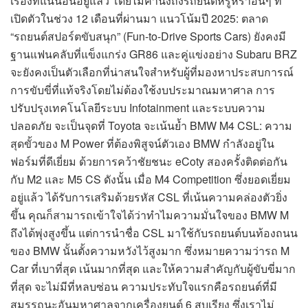
เรื่องที่แน่นอนอยู่แล้ว โดยไม่คำนึงถึงรถยนต์หรูหราอื่นๆ ที่
เปิดตัวในช่วง 12 เดือนที่ผ่านมา แนวโน้มปี 2025: ตลาด
“รถยนต์สปอร์ตขับสนุก” (Fun-to-Drive Sports Cars) ยังคงมี
ฐานแฟนคลับที่แข็งแกร่ง GR86 และคู่แข่งอย่าง Subaru BRZ
จะยังคงเป็นตัวเลือกที่น่าสนใจสำหรับผู้ที่มองหาประสบการณ์
การขับขี่ที่แท้จริงโดยไม่ต้องใช้งบประมาณมหาศาล การ
ปรับปรุงเทคโนโลยีระบบ Infotainment และระบบความ
ปลอดภัย จะเป็นจุดที่ Toyota จะเน้นย้ำ BMW M4 CSL: ความ
สุดขั้วของ M Power ที่ต้องพิสูจน์ตัวเอง BMW กำลังอยู่ใน
ฟอร์มที่ดีเยี่ยม ด้วยการคว้าชัยชนะ eCoty สองครั้งติดต่อกัน
กับ M2 และ M5 CS ดังนั้น เมื่อ M4 Competition ซึ่งยอดเยี่ยม
อยู่แล้ว ได้รับการเสริมด้วยรหัส CSL ที่เน้นความคล่องตัวยิ่ง
ขึ้น คุณก็สามารถเข้าใจได้ว่าทำไมความมั่นใจของ BMW M
ถึงได้พุ่งสูงขึ้น แต่การนำชื่อ CSL มาใช้กับรถยนต์บนท้องถนน
ของ BMW นั้นตั้งความหวังไว้สูงมาก ซึ่งหมายความว่ารถ M
Car ที่เบาที่สุด เน้นมากที่สุด และให้ความสำคัญกับผู้ขับขี่มาก
ที่สุด จะไม่มีที่หลบซ่อน ความประทับใจแรกคือรถยนต์ที่มี
สมรรถนะอันมหาศาลจากเครื่องยนต์ 6 สูบเรียง ซึ่งเราไม่