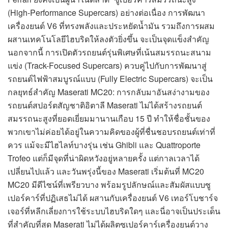
(High-Performance Supercars) อย่างต่อเนื่อง การพัฒนา
เครื่องยนต์ V6 ที่ทรงพลังและประหยัดน้ำมัน รวมถึงการผสม
ผสานเทคโนโลยีไฮบริดให้ลงตัวยิ่งขึ้น จะเป็นจุดแข็งสำคัญ
นอกจากนี้ การเปิดตัวรถยนต์รุ่นพิเศษที่เน้นสมรรถนะสนาม
แข่ง (Track-Focused Supercars) ควบคู่ไปกับการพัฒนาสู่
รถยนต์ไฟฟ้าสมบูรณ์แบบ (Fully Electric Supercars) จะเป็น
กลยุทธ์สำคัญ Maserati MC20: การกลับมาอันสง่างามของ
รถยนต์สปอร์ตสัญชาติอิตาลี Maserati ไม่ได้สร้างรถยนต์
สมรรถนะสูงที่ยอดเยี่ยมมานานเกือบ 15 ปี ทำให้ชื่อชั้นของ
พวกเขาไม่ค่อยได้อยู่ในความคิดของผู้ที่ชื่นชอบรถยนต์เท่าที่
ควร แม้จะมีไฮไลท์บางรุ่น เช่น Ghibli และ Quattroporte
Trofeo แต่ก็มีจุดที่น่าผิดหวังอยู่หลายครั้ง แต่กาลเวลาได้
เปลี่ยนไปแล้ว และวันพรุ่งนี้ของ Maserati เริ่มต้นที่ MC20
MC20 มีดีไซน์ที่เพรียวบาง พร้อมรูปลักษณ์และสัมผัสแบบซู
เปอร์คาร์ที่ปฏิเสธไม่ได้ ผสานกับเครื่องยนต์ V6 เทอร์โบชาร์จ
เจอร์ที่หลีกเลี่ยงการใช้ระบบไฮบริดใดๆ และนี่อาจเป็นประเด็น
ที่สำคัญที่สุด Maserati ไม่ได้ผลิตซูเปอร์คาร์เครื่องยนต์วาง