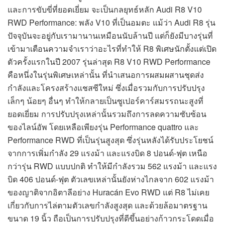
และการขับขี่ที่ยอดเยี่ยม จะเป็นกลยุทธ์หลัก Audi R8 V10
RWD Performance: พลัง V10 ที่เป็นอมตะ แม้ว่า Audi R8 รุ่น
ปัจจุบันจะอยู่กับเรามานานเหมือนนับล้านปี แต่ก็ยังมีบางรุ่นที่
เข้ามาเตือนความจำเราว่าอะไรที่ทำให้ R8 พิเศษนักตั้งแต่เปิด
ตัวครั้งแรกในปี 2007 รุ่นล่าสุด R8 V10 RWD Performance
คือหนึ่งในรุ่นพิเศษเหล่านั้น ที่นำเสนอการผสมผสานชุดส่ง
กำลังและโครงสร้างแชสซีใหม่ ซึ่งเมื่อรวมกับการปรับปรุง
เล็กๆ น้อยๆ อื่นๆ ทำให้กลายเป็นซูเปอร์คาร์สมรรถนะสูงที่
ยอดเยี่ยม การปรับปรุงเหล่านั้นรวมถึงการลดความซับซ้อน
ของไลน์อัพ โดยเหลือเพียงรุ่น Performance quattro และ
Performance RWD ที่เป็นรุ่นสูงสุด ซึ่งรุ่นหลังได้รับประโยชน์
จากการเพิ่มกำลัง 29 แรงม้า และแรงบิด 8 ปอนด์-ฟุต เหนือ
กว่ารุ่น RWD แบบปกติ ทำให้มีกำลังรวม 562 แรงม้า และแรง
บิด 406 ปอนด์-ฟุต ตัวเลขเหล่านั้นยังห่างไกลจาก 602 แรงม้า
ของญาติจากอิตาลีอย่าง Huracán Evo RWD แต่ R8 ไม่เคย
เกี่ยวกับการไล่ตามตัวเลขกำลังสูงสุด และด้วยล้อมาตรฐาน
ขนาด 19 นิ้ว ถือเป็นการปรับปรุงที่ดีขึ้นอย่างก้าวกระโดดเมื่อ