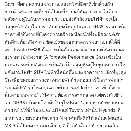
Cars) ที่ผสมผสานสมรรถนะและสไตล์อิตาลีเข้าด้วยกัน
การนำเสนอทางเลือกที่เป็นเครื่องยนต์สันดาปภายในที่ทรง
พลังควบคู่ไปกับการพัฒนาระบบส่งกำลังแบบไฟฟ้า จะเป็น
กลยุทธ์สำคัญในการกลับมายิ่งใหญ่ Toyota GR86: รถสปอร์ต
ราคาเข้าถึงง่ายที่ยังคงความเร้าใจ น้อยนักที่จะมีรถยนต์สัก
คันที่สะท้อนถึงความขัดแย้งของอุตสาหกรรมยานยนต์ได้ดี
เท่า Toyota GR86 มันอาจเป็นตัวแทนของ “รถยนต์สมรรถนะ
สูงราคาเข้าถึงง่าย” (Affordable Performance Cars) ซึ่งเป็น
ประเภทรถที่กำลังกลายเป็นสัตว์ใกล้สูญพันธุ์ในยุคแห่งการใช้
พลังงานไฟฟ้า SUV ไฟฟ้าที่หนักอึ้ง และราคาขายปลีกที่พุ่งสูง
ขึ้น เพื่อชดเชยการลงทุนหลายพันล้านดอลลาร์ในการพัฒนา
รถยนต์ EV รุ่นใหม่ คุณอาจคิดว่ารถสปอร์ตราคาเข้าถึงง่าย
นั้นหายากเพราะไม่มีความต้องการจากตลาด แต่ตรงกันข้าม
เลย GR86 แม้จะมีโควต้าในยุโรปที่จำกัดมากๆ ก็ยังขายหมด
ภายในไม่กี่ชั่วโมง และไม่ใช่แค่ Toyota เท่านั้น Hyundai ก็
สามารถขายรถยนต์ตระกูล N ทุกคันที่ผลิตได้ แม้แต่ Mazda
MX-5 ที่เป็นอมตะ (และมีอายุ 7 ปี) ก็ยังมียอดสั่งจองล้นเกิน!