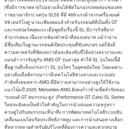
(ซึ่งมีการขาดหายไปอย่างเห็นได้ชัดในกองรถทดสอบของสห
ราชอาณาจักร) แต่รุ่น SL55 ที่มี 469 แรงม้าจากเครื่องยนต์
V8 เทอร์โบคู่ น่าจะเพียงพอแล้วสำหรับรถยนต์ที่เป็นทั้ง GT
และรถสปอร์ตสุดแรง เมื่อพูดถึงเรื่องนี้ SL มีภารกิจที่ยาก
ลำบากเสมอ เนื่องจากต้องทำหน้าที่สองบทบาท แม้ว่าอาจ
มีชื่อเสียงในฐานะรถยนต์เปิดประทุนที่ขับสบายๆ แต่ก็ยังมี
ความคาดหวังที่ชัดเจนว่ามันจะต้องขับขี่ได้อย่างสง่างามและ
แม่นยำ การจับคู่กับ AMG GT รุ่นล่าสุด ทำให้ SL รุ่นใหม่นี้มี
พื้นฐานที่แข็งแกร่งกว่า SL รุ่นใดๆ ในยุคสมัยใหม่ โดยเฉพาะ
อย่างยิ่งเมื่อพิจารณาว่ามีเทคโนโลยีช่วงล่างและระบบส่ง
กำลังทั้งหมดจาก AMG ที่มีความสามารถอย่างสูงให้ใช้งาน
แนวโน้มปี 2025: Mercedes-AMG ยังคงก้าวข้ามขีดจำกัดของ
“รถยนต์ GT สมรรถนะสูง” (Performance GT Cars) SL Series
ใหม่จะยังคงเป็นหัวใจสำคัญในการนำเสนอความหรูหรา
ควบคู่ไปกับสมรรถนะที่น่าทึ่ง การพัฒนาเทคโนโลยีระบบขับ
เคลื่อนแบบไฮบริดประสิทธิภาพสูง และการนำเสนอทางเลือก
ที่หลากหลายสำหรับผู้บริโภคที่ต้องการความสะดวกสบาย