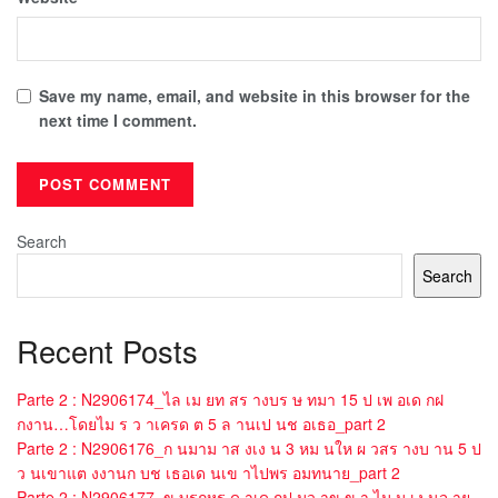
Save my name, email, and website in this browser for the
next time I comment.
Search
Search
Recent Posts
Parte 2 : N2906174_ไล เม ยท สร างบร ษ ทมา 15 ป เพ อเด กฝ
กงาน…โดยไม ร ว าเครด ต 5 ล านเป นช อเธอ_part 2
Parte 2 : N2906176_ก นมาม าส งเง น 3 หม นให ผ วสร างบ าน 5 ป
ว นเขาแต งงานก บช เธอเด นเข าไปพร อมทนาย_part 2
Parte 2 : N2906177_ข บรถหร ด าเด กป มว าข ข า ไม ม เง นจ าย