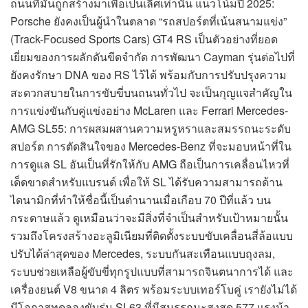
ถนนที่มันถูกสร้างมาเพื่อเป็นเลิศเท่านั้น แนวโน้มปี 2025:
Porsche ยังคงเป็นผู้นำในตลาด “รถสปอร์ตที่เน้นสนามแข่ง”
(Track-Focused Sports Cars) GT4 RS เป็นตัวอย่างที่ยอด
เยี่ยมของการผลักดันขีดจำกัด การพัฒนา Cayman รุ่นต่อไปที่
ยังคงรักษา DNA ของ RS ไว้ได้ พร้อมกับการปรับปรุงความ
สะดวกสบายในการขับขี่บนถนนทั่วไป จะเป็นกุญแจสำคัญใน
การแข่งขันกับคู่แข่งอย่าง McLaren และ Ferrari Mercedes-
AMG SL55: การผสมผสานความหรูหราและสมรรถนะระดับ
สปอร์ต การตัดสินใจของ Mercedes-Benz ที่จะมอบหน้าที่ใน
การดูแล SL อันเป็นที่รักให้กับ AMG ถือเป็นการเคลื่อนไหวที่
เด็ดขาดสำหรับแบรนด์ เพื่อให้ SL ได้รับความสามารถด้าน
ไดนามิกที่ทำให้ชื่อนี้เป็นตำนานเมื่อเกือบ 70 ปีที่แล้ว บน
กระดาษแล้ว ดูเหมือนว่าจะมีสิ่งที่จำเป็นสำหรับเป้าหมายนั้น
รวมถึงโครงสร้างอะลูมิเนียมที่ติดตั้งระบบขับเคลื่อนสี่ล้อแบบ
ปรับได้ล่าสุดของ Mercedes, ระบบกันสะเทือนแบบถุงลม,
ระบบช่วยเหลือผู้ขับขี่ทุกรูปแบบที่สามารถจินตนาการได้ และ
เครื่องยนต์ V8 ขนาด 4 ลิตร พร้อมระบบเทอร์โบคู่ เรายังไม่ได้
มีโอกาสทดลองขับรุ่น SL63 ที่มีสมรรถนะสูงสุด 577 แรงม้า