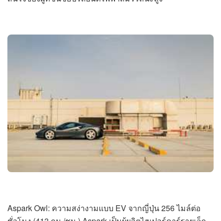
Aspark Owl: ความสง่างามแบบ EV จากญี่ปุ่น 256 ไมล์ต่อ
ชั่วโมง (413 กม./ชม.) Aspark เป็นผู้ผลิตไฮเปอร์คาร์รายเล็ก