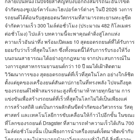
กลายเป็นหนึ่งในปัจจัยสำคัญที่บ่งบอกถึงสมรรถนะอันไร้ขีด
จำกัดของซูเปอร์คาร์และไฮเปอร์คาร์ต่างๆ ในปี 2026 วงการ
รถยนต์ได้ต้อนรับสุดยอดนวัตกรรมที่สามารถทะยานทะลุขีด
จำกัดความเร็ว 300 ไมล์ต่อชั่วโมง (ประมาณ 482 กิโลเมตร
ต่อชั่วโมง) ไปแล้ว บทความนี้จะพาคุณดำดิ่งสู่โลกแห่ง
ความเร็วอันน่าทึ่ง พร้อมเปิดเผย 10 สุดยอดรถยนต์ที่ได้รับการ
ยอมรับว่าเร็วที่สุดในโลก ซึ่งทั้งหมดนี้ได้รับการรับรองให้วิ่ง
บนถนนสาธารณะได้อย่างถูกกฎหมาย จากประสบการณ์ใน
วงการอุตสาหกรรมยานยนต์กว่า 10 ปี ผมได้เฝ้าติดตาม
วิวัฒนาการของ สุดยอดรถยนต์ที่เร็วที่สุดในโลก อย่างใกล้ชิด
ตั้งแต่ยุคของเครื่องยนต์สันดาปภายในที่ทรงพลัง ไปจนถึงยุค
ของรถยนต์ไฟฟ้าสมรรถนะสูงที่เข้ามาท้าทายทุกนิยาม การ
แข่งขันเพื่อสร้างรถยนต์ที่เร็วที่สุดในโลกไม่ได้เป็นเพียงแค่
การสร้างสถิติ แต่เป็นการผลักดันขีดจำกัดของวิศวกรรม วัสดุ
ศาสตร์ และเทคโนโลยีการขับเคลื่อนให้ก้าวไปอีกขั้น ในขณะ
ที่โลกของรถยนต์ Dragster ที่สามารถทำความเร็วได้เกิน 700
ไมล์ต่อชั่วโมงนั้น เป็นเพียงการนำเครื่องยนต์เจ็ตมาติดเข้ากับ
โครงรถ และไม่สามารถนำมาวิ่งบนถนนทั่วไปได้ สิ่งที่เราจะ