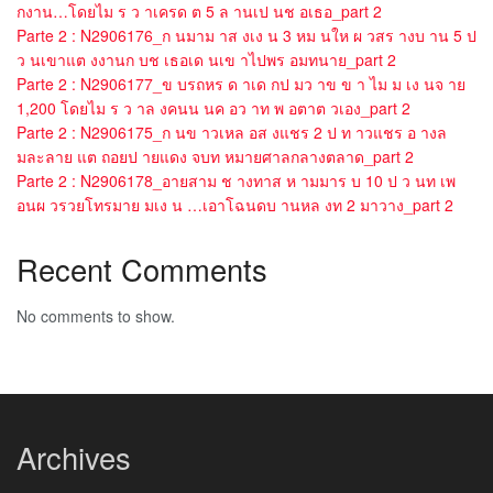
กงาน…โดยไม ร ว าเครด ต 5 ล านเป นช อเธอ_part 2
Parte 2 : N2906176_ก นมาม าส งเง น 3 หม นให ผ วสร างบ าน 5 ป
ว นเขาแต งงานก บช เธอเด นเข าไปพร อมทนาย_part 2
Parte 2 : N2906177_ข บรถหร ด าเด กป มว าข ข า ไม ม เง นจ าย
1,200 โดยไม ร ว าล งคนน นค อว าท พ อตาต วเอง_part 2
Parte 2 : N2906175_ก นข าวเหล อส งแชร 2 ป ท าวแชร อ างล
มละลาย แต ถอยป ายแดง จบท หมายศาลกลางตลาด_part 2
Parte 2 : N2906178_อายสาม ช างทาส ห ามมาร บ 10 ป ว นท เพ
อนผ วรวยโทรมาย มเง น …เอาโฉนดบ านหล งท 2 มาวาง_part 2
Recent Comments
No comments to show.
Archives