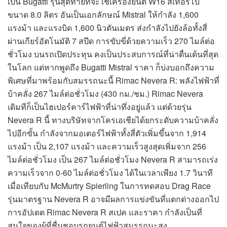
เป็น Bugatti รุ่นสุดท้ายที่จะใช้เครื่องยนต์ W16 สี่เทอร์โบ
ขนาด 8.0 ลิตร อันเป็นเอกลักษณ์ Mistral ให้กำลัง 1,600
แรงม้า และแรงบิด 1,600 นิวตันเมตร ส่งกำลังไปยังล้อทั้งสี่
ผ่านเกียร์อัตโนมัติ 7 สปีด การขับขี่ด้วยความเร็ว 270 ไมล์ต่อ
ชั่วโมง บนรถเปิดประทุน คงเป็นประสบการณ์ที่น่าตื่นเต้นที่สุด
ในโลก แต่หากพูดถึง Bugatti Mistral ราคา ก็บ่งบอกถึงความ
พิเศษที่มาพร้อมกับสมรรถนะนี้ Rimac Nevera R: พลังไฟฟ้าที่
บ้าคลั่ง 267 ไมล์ต่อชั่วโมง (430 กม./ชม.) Rimac Nevera
เดิมทีก็เป็นไฮเปอร์คาร์ไฟฟ้าที่น่าทึ่งอยู่แล้ว แต่ด้วยรุ่น
Nevera R นี้ ทางบริษัทจากโครเอเชียได้ยกระดับความบ้าคลั่ง
ไปอีกขั้น กำลังจากมอเตอร์ไฟฟ้าทั้งสี่ตัวเพิ่มขึ้นจาก 1,914
แรงม้า เป็น 2,107 แรงม้า และความเร็วสูงสุดเพิ่มจาก 256
ไมล์ต่อชั่วโมง เป็น 267 ไมล์ต่อชั่วโมง Nevera R สามารถเร่ง
ความเร็วจาก 0-60 ไมล์ต่อชั่วโมง ได้ในเวลาเพียง 1.7 วินาที
เมื่อเทียบกับ McMurtry Spierling ในการทดสอบ Drag Race
รุ่นมาตรฐาน Nevera R อาจมีผลการแข่งขันที่แตกต่างออกไป
การอัปเดต Rimac Nevera R สเปค และราคา กำลังเป็นที่
สนใจของผู้ที่ชื่นชอบรถยนต์ไฟฟ้าสมรรถนะสูง