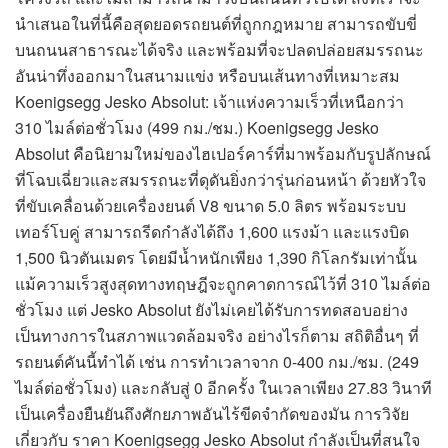
นำเสนอในที่นี้คือสุดยอดรถยนต์ที่ถูกกฎหมาย สามารถขับขี่
บนถนนสาธารณะได้จริง และพร้อมที่จะปลดปล่อยสมรรถนะ
อันน่าทึ่งออกมาในสนามแข่ง หรือบนเส้นทางที่เหมาะสม
Koenigsegg Jesko Absolut: เจ้าแห่งความเร็วที่เหนือกว่า
310 ไมล์ต่อชั่วโมง (499 กม./ชม.) Koenigsegg Jesko
Absolut คือนิยามใหม่ของไฮเปอร์คาร์ที่มาพร้อมกับรูปลักษณ์
ที่โฉบเฉี่ยวและสมรรถนะที่ดุดันยิ่งกว่ารุ่นก่อนหน้า ด้วยหัวใจ
ที่ขับเคลื่อนด้วยเครื่องยนต์ V8 ขนาด 5.0 ลิตร พร้อมระบบ
เทอร์โบคู่ สามารถรีดกำลังได้ถึง 1,600 แรงม้า และแรงบิด
1,500 นิวตันเมตร โดยมีน้ำหนักเพียง 1,390 กิโลกรัมเท่านั้น
แม้ความเร็วสูงสุดทางทฤษฎีจะถูกคาดการณ์ไว้ที่ 310 ไมล์ต่อ
ชั่วโมง แต่ Jesko Absolut ยังไม่เคยได้รับการทดสอบอย่าง
เป็นทางการในสภาพแวดล้อมจริง อย่างไรก็ตาม สถิติอื่นๆ ที่
รถยนต์คันนี้ทำได้ เช่น การทำเวลาจาก 0-400 กม./ชม. (249
ไมล์ต่อชั่วโมง) และกลับสู่ 0 อีกครั้ง ในเวลาเพียง 27.83 วินาที
เป็นเครื่องยืนยันถึงศักยภาพอันไร้ขีดจำกัดของมัน การวิจัย
เกี่ยวกับ ราคา Koenigsegg Jesko Absolut กำลังเป็นที่สนใจ