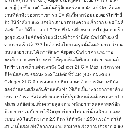
จากญี่ปุ่น ซึ่งอาจยังไม่เป็นที่รู้จักแพร่หลายนัก แต่ Owl คือผล
งานที่น่าทึ่งของพวกเขา รถ EV คันนี้มาพร้อมมอเตอร์ไฟฟ้าสี่
ตัว ให้กำลัง 1,953 แรงม้า สามารถเร่งความเร็วจาก 0-60 ไมล์
ต่อชั่วโมง ได้ในเวลา 1.7 วินาที ก่อนที่จะทะยานไปสู่ความเร็ว
สูงสุด 256 ไมล์ต่อชั่วโมง มีรุ่นที่เร็วกว่านี้คือ Owl SP600 ที่
ทำความเร็วได้ 272 ไมล์ต่อชั่วโมง แต่รุ่นนั้นไม่สามารถวิ่งบน
ถนนสาธารณะได้ การศึกษา Aspark Owl ราคา และราย
ละเอียดทางเทคนิค จะทำให้คุณเห็นถึงศักยภาพของรถยนต์
ไฟฟ้าขนาดเล็กแต่ทรงพลัง Czinger 21 C V Max: นวัตกรรม
ดีไซน์และสมรรถนะ 253 ไมล์ต่อชั่วโมง (407 กม./ชม.)
Czinger 21 C มีการออกแบบที่แปลกตาด้วยการจัดวางที่นั่ง
สองตำแหน่งเรียงกันด้านหลัง ทำให้เกิดเป็น “ฟองอากาศ” ด้าน
บนของตัวรถ ซึ่งไม่เพียงแต่ทำให้มีรูปลักษณ์เหมือนรถแข่ง Le
Mans แต่ยังช่วยเพิ่มความลู่ลมตามหลักอากาศพลศาสตร์อีก
ด้วย การรวมกับการใช้วัสดุคาร์บอนไฟเบอร์น้ำหนักเบา และ
ระบบ V8 ไฮบริดขนาด 2.9 ลิตร ให้กำลัง 1,250 แรงม้า ทำให้
21 C เป็นรถแข่งที่ถูกกฎหมาย สามารถเร่งความเร็วจาก 0-60