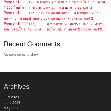
Parte 2 : N2906177_ข บรถหร ด าเด กป มว าข ข า ไม ม เง นจ าย
1,200 โดยไม ร ว าล งคนน นค อว าท พ อตาต วเอง_part 2
Parte 2 : N2906175_ก นข าวเหล อส งแชร 2 ป ท าวแชร อ างล
มละลาย แต ถอยป ายแดง จบท หมายศาลกลางตลาด_part 2
Parte 2 : N2906178_อายสาม ช างทาส ห ามมาร บ 10 ป ว นท เพ
อนผ วรวยโทรมาย มเง น …เอาโฉนดบ านหล งท 2 มาวาง_part 2
Recent Comments
No comments to show.
Archives
July 2026
June 2026
May 2026