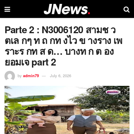
Parte 2 : N3006120 สามช ว
ตเล กๆ ท ถ กท งไว ข างราง เพ
ราะร กท ส ด… บางท ก ต อง
ยอมเจ part 2
by
admin79
July 6, 2026