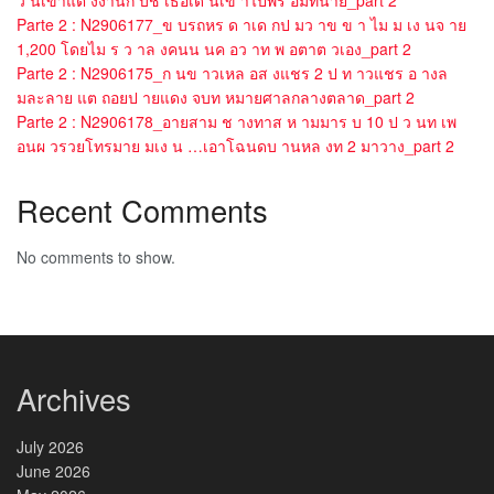
Parte 2 : N2906177_ข บรถหร ด าเด กป มว าข ข า ไม ม เง นจ าย
1,200 โดยไม ร ว าล งคนน นค อว าท พ อตาต วเอง_part 2
Parte 2 : N2906175_ก นข าวเหล อส งแชร 2 ป ท าวแชร อ างล
มละลาย แต ถอยป ายแดง จบท หมายศาลกลางตลาด_part 2
Parte 2 : N2906178_อายสาม ช างทาส ห ามมาร บ 10 ป ว นท เพ
อนผ วรวยโทรมาย มเง น …เอาโฉนดบ านหล งท 2 มาวาง_part 2
Recent Comments
No comments to show.
Archives
July 2026
June 2026