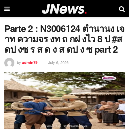
Parte 2 : N3006124 ตำนานง เจ
าท ความจร งท ถ กฝ งไว 8 ป #ส
ดป งซ ร ส ด ง ส ดป ง ซ part 2
by
admin79
July 6, 2026