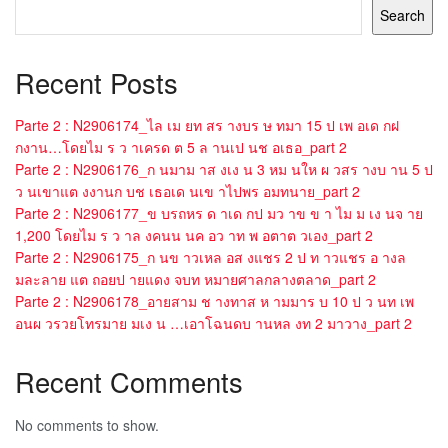
Search
Recent Posts
Parte 2 : N2906174_ไล เม ยท สร างบร ษ ทมา 15 ป เพ อเด กฝ
กงาน…โดยไม ร ว าเครด ต 5 ล านเป นช อเธอ_part 2
Parte 2 : N2906176_ก นมาม าส งเง น 3 หม นให ผ วสร างบ าน 5 ป
ว นเขาแต งงานก บช เธอเด นเข าไปพร อมทนาย_part 2
Parte 2 : N2906177_ข บรถหร ด าเด กป มว าข ข า ไม ม เง นจ าย
1,200 โดยไม ร ว าล งคนน นค อว าท พ อตาต วเอง_part 2
Parte 2 : N2906175_ก นข าวเหล อส งแชร 2 ป ท าวแชร อ างล
มละลาย แต ถอยป ายแดง จบท หมายศาลกลางตลาด_part 2
Parte 2 : N2906178_อายสาม ช างทาส ห ามมาร บ 10 ป ว นท เพ
อนผ วรวยโทรมาย มเง น …เอาโฉนดบ านหล งท 2 มาวาง_part 2
Recent Comments
No comments to show.