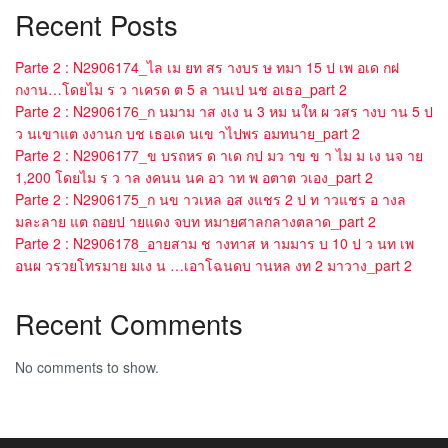
Recent Posts
Parte 2 : N2906174_ไล เม ยท สร างบร ษ ทมา 15 ป เพ อเด กฝ
กงาน…โดยไม ร ว าเครด ต 5 ล านเป นช อเธอ_part 2
Parte 2 : N2906176_ก นมาม าส งเง น 3 หม นให ผ วสร างบ าน 5 ป
ว นเขาแต งงานก บช เธอเด นเข าไปพร อมทนาย_part 2
Parte 2 : N2906177_ข บรถหร ด าเด กป มว าข ข า ไม ม เง นจ าย
1,200 โดยไม ร ว าล งคนน นค อว าท พ อตาต วเอง_part 2
Parte 2 : N2906175_ก นข าวเหล อส งแชร 2 ป ท าวแชร อ างล
มละลาย แต ถอยป ายแดง จบท หมายศาลกลางตลาด_part 2
Parte 2 : N2906178_อายสาม ช างทาส ห ามมาร บ 10 ป ว นท เพ
อนผ วรวยโทรมาย มเง น …เอาโฉนดบ านหล งท 2 มาวาง_part 2
Recent Comments
No comments to show.