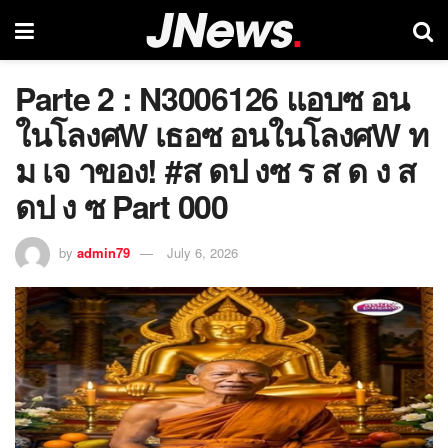
Parte 2 : N3006126 แอบซ อน
ในโลงศW เธอซ อนในโลงศW ท
ม เจ าของ! #ส ดป งซ ร ส ด ง ส
ดป ง ซ Part 000
by
admin79
July 6, 2026