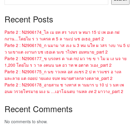
Recent Posts
Parte 2 : N2906174_ไล เม ยท สร างบร ษ ทมา 15 ป เพ อเด กฝ
กงาน…โดยไม ร ว าเครด ต 5 ล านเป นช อเธอ_part 2
Parte 2 : N2906176_ก นมาม าส งเง น 3 หม นให ผ วสร างบ าน 5 ป
ว นเขาแต งงานก บช เธอเด นเข าไปพร อมทนาย_part 2
Parte 2 : N2906177_ข บรถหร ด าเด กป มว าข ข า ไม ม เง นจ าย
1,200 โดยไม ร ว าล งคนน นค อว าท พ อตาต วเอง_part 2
Parte 2 : N2906175_ก นข าวเหล อส งแชร 2 ป ท าวแชร อ างล
มละลาย แต ถอยป ายแดง จบท หมายศาลกลางตลาด_part 2
Parte 2 : N2906178_อายสาม ช างทาส ห ามมาร บ 10 ป ว นท เพ
อนผ วรวยโทรมาย มเง น …เอาโฉนดบ านหล งท 2 มาวาง_part 2
Recent Comments
No comments to show.