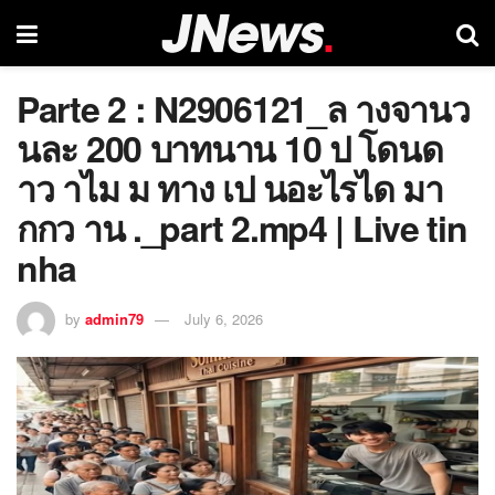
Parte 2 : N2906121_ล างจานว
นละ 200 บาทนาน 10 ป โดนด
าว าไม ม ทาง เป นอะไรได มา
กกว าน ._part 2.mp4 | Live tin
nha
by
admin79
July 6, 2026