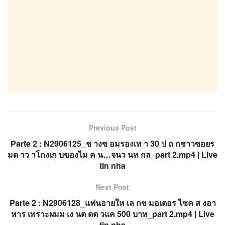
Previous Post
Parte 2 : N2906125_ช างซ อมรองเท า 30 ป ถ กชาวซอยร
มด าว าโกงเก บของไม ค น…จนว นท กล_part 2.mp4 | Live
tin nha
Next Post
Parte 2 : N2906128_แฟนอายให เล กข มอเตอร ไซค ส งอา
หาร เพราะผมม เง นต ดต วแค 500 บาท_part 2.mp4 | Live
tin nha