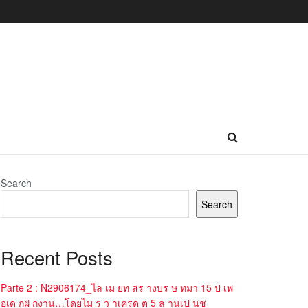
Search
Search
Recent Posts
Parte 2 : N2906174_ไล เม ยท สร างบร ษ ทมา 15 ป เพ
อเด กฝ กงาน…โดยไม ร ว าเครด ต 5 ล านเป นช