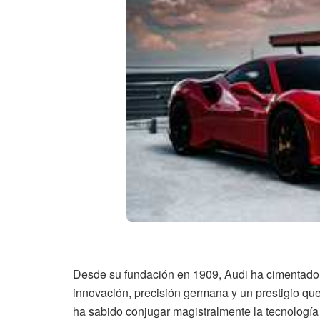
Desde su fundación en 1909, Audi ha cimentado
innovación, precisión germana y un prestigio que
ha sabido conjugar magistralmente la tecnología