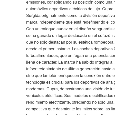
emisiones, consolidando su posición como una ma
automóviles deportivos eléctricos de lujo. Cupr
Surgida originalmente como la división deportiva
marca independiente que está redefiniendo el c
Con un enfoque audaz en el diseño vanguardista
se ha ganado un lugar destacado en el corazón d
que no solo destacan por su estética rompedora
desde el primer instante. Los coches deportivos 
turboalimentados, que entregan una potencia co
llena de carácter. La marca ha sabido integrar a
infoentretenimiento de última generación hasta a
sino que también enriquecen la conexión entre el
tecnología es crucial para los deportivos de al
modernas. Cupra, demostrando una visión de futu
vehículos eléctricos. Sus modelos electrificados
rendimiento electrizante, ofreciendo no solo un
competitiva que desmiente los mitos sobre las li