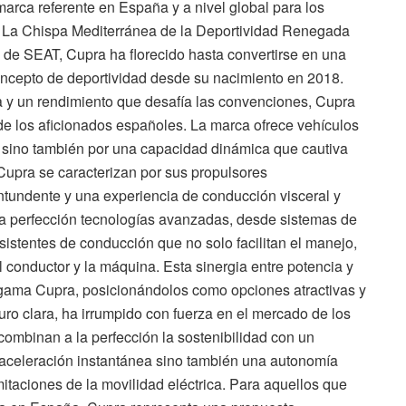
rca referente en España y a nivel global para los
a: La Chispa Mediterránea de la Deportividad Renegada
 de SEAT, Cupra ha florecido hasta convertirse en una
oncepto de deportividad desde su nacimiento en 2018.
 y un rendimiento que desafía las convenciones, Cupra
e los aficionados españoles. La marca ofrece vehículos
, sino también por una capacidad dinámica que cautiva
Cupra se caracterizan por sus propulsores
ntundente y una experiencia de conducción visceral y
 la perfección tecnologías avanzadas, desde sistemas de
sistentes de conducción que no solo facilitan el manejo,
 conductor y la máquina. Esta sinergia entre potencia y
ta gama Cupra, posicionándolos como opciones atractivas y
ro clara, ha irrumpido con fuerza en el mercado de los
 combinan a la perfección la sostenibilidad con un
a aceleración instantánea sino también una autonomía
mitaciones de la movilidad eléctrica. Para aquellos que