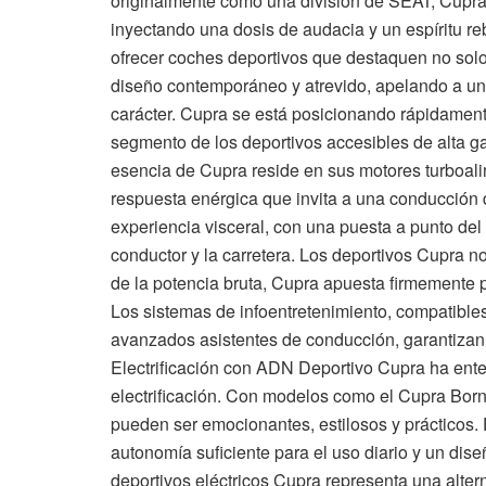
originalmente como una división de SEAT, Cupr
inyectando una dosis de audacia y un espíritu re
ofrecer coches deportivos que destaquen no solo
diseño contemporáneo y atrevido, apelando a un
carácter. Cupra se está posicionando rápidamen
segmento de los deportivos accesibles de alta 
esencia de Cupra reside en sus motores turboal
respuesta enérgica que invita a una conducción
experiencia visceral, con una puesta a punto del 
conductor y la carretera. Los deportivos Cupra no
de la potencia bruta, Cupra apuesta firmemente p
Los sistemas de infoentretenimiento, compatible
avanzados asistentes de conducción, garantizan 
Electrificación con ADN Deportivo Cupra ha enten
electrificación. Con modelos como el Cupra Born
pueden ser emocionantes, estilosos y prácticos.
autonomía suficiente para el uso diario y un diseñ
deportivos eléctricos Cupra representa una alte