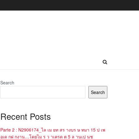
Search
Search
Recent Posts
Parte 2 : N2906174_ไล เม ยท สร างบร ษ ทมา 15 ป เพ
อเด กฝ กงาน…โดยไม ร ว าเครด ต 5 ล านเป นช