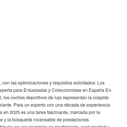
l, con las optimizaciones y requisitos solicitados: Los
xperta para Entusiastas y Coleccionistas en España En
, los coches deportivos de lujo representan la cúspide
 volante. Para un experto con una década de experiencia
es en 2025 es una tarea fascinante, marcada por la
ente y la búsqueda incansable de prestaciones
hículo; es una inversión en rendimiento, exclusividad y,