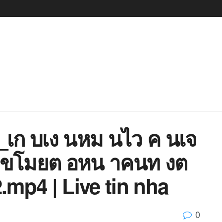
_เก บเง นหม นไว ค นเจ
ขโมยต อหน าคนท งต
.mp4 | Live tin nha
0