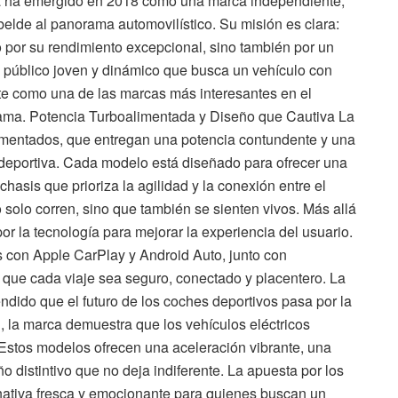
a ha emergido en 2018 como una marca independiente,
belde al panorama automovilístico. Su misión es clara:
 por su rendimiento excepcional, sino también por un
 público joven y dinámico que busca un vehículo con
te como una de las marcas más interesantes en el
gama. Potencia Turboalimentada y Diseño que Cautiva La
imentados, que entregan una potencia contundente y una
 deportiva. Cada modelo está diseñado para ofrecer una
chasis que prioriza la agilidad y la conexión entre el
 solo corren, sino que también se sienten vivos. Más allá
or la tecnología para mejorar la experiencia del usuario.
s con Apple CarPlay y Android Auto, junto con
que cada viaje sea seguro, conectado y placentero. La
dido que el futuro de los coches deportivos pasa por la
, la marca demuestra que los vehículos eléctricos
 Estos modelos ofrecen una aceleración vibrante, una
o distintivo que no deja indiferente. La apuesta por los
rnativa fresca y emocionante para quienes buscan un