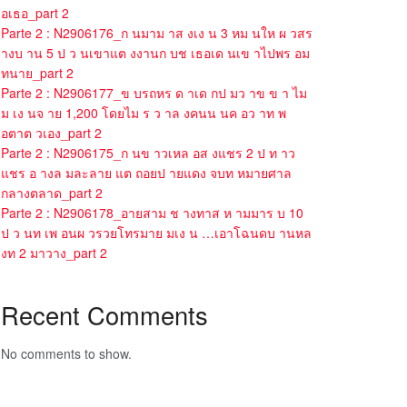
อเธอ_part 2
Parte 2 : N2906176_ก นมาม าส งเง น 3 หม นให ผ วสร
างบ าน 5 ป ว นเขาแต งงานก บช เธอเด นเข าไปพร อม
ทนาย_part 2
Parte 2 : N2906177_ข บรถหร ด าเด กป มว าข ข า ไม
ม เง นจ าย 1,200 โดยไม ร ว าล งคนน นค อว าท พ
อตาต วเอง_part 2
Parte 2 : N2906175_ก นข าวเหล อส งแชร 2 ป ท าว
แชร อ างล มละลาย แต ถอยป ายแดง จบท หมายศาล
กลางตลาด_part 2
Parte 2 : N2906178_อายสาม ช างทาส ห ามมาร บ 10
ป ว นท เพ อนผ วรวยโทรมาย มเง น …เอาโฉนดบ านหล
งท 2 มาวาง_part 2
Recent Comments
No comments to show.