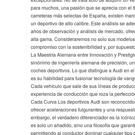
para muchos, una pasión que se aprecia con el t
carreteras más selectas de España, existen marca
un deportivo de alto calibre. Este análisis se a
años de observación y análisis de mercado, ofr
alta gama. Consideraremos no solo sus modelos m
compromiso con la sostenibilidad y, por supuesto,
La Maestría Alemana entre Innovación y Prestig
sinónimo de ingeniería alemana de precisión, un
coches deportivos. Lo que distingue a Audi en el
es su habilidad para fusionar tecnología de vang
Cada vehículo que sale de sus líneas de producc
experiencia de conducción que roza la perfecció
Cada Curva Los deportivos Audi son reconocidos
ofrecer aceleraciones fulgurantes y una respues
embargo, el verdadero diferenciador es la icónica
es solo un añadido, sino una filosofía que garant
permitiendo al conductor dominar cualquier tipo 