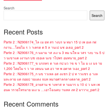
Search
Search
Recent Posts
Parte 2 : N2906174_ไล เม ยท สร างบร ษ ทมา 15 ป เพ อเด กฝ
กงาน…โดยไม ร ว าเครด ต 5 ล านเป นช อเธอ_part 2
Parte 2 : N2906176_ก นมาม าส งเง น 3 หม นให ผ วสร างบ าน 5 ป
ว นเขาแต งงานก บช เธอเด นเข าไปพร อมทนาย_part 2
Parte 2 : N2906177_ข บรถหร ด าเด กป มว าข ข า ไม ม เง นจ าย
1,200 โดยไม ร ว าล งคนน นค อว าท พ อตาต วเอง_part 2
Parte 2 : N2906175_ก นข าวเหล อส งแชร 2 ป ท าวแชร อ างล
มละลาย แต ถอยป ายแดง จบท หมายศาลกลางตลาด_part 2
Parte 2 : N2906178_อายสาม ช างทาส ห ามมาร บ 10 ป ว นท เพ
อนผ วรวยโทรมาย มเง น …เอาโฉนดบ านหล งท 2 มาวาง_part 2
Recent Comments