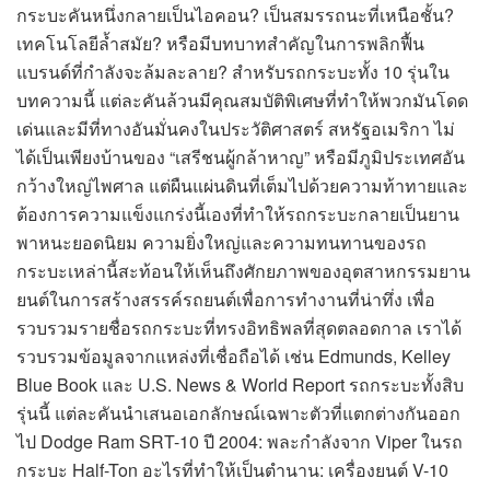
กระบะคันหนึ่งกลายเป็นไอคอน? เป็นสมรรถนะที่เหนือชั้น?
เทคโนโลยีล้ำสมัย? หรือมีบทบาทสำคัญในการพลิกฟื้น
แบรนด์ที่กำลังจะล้มละลาย? สำหรับรถกระบะทั้ง 10 รุ่นใน
บทความนี้ แต่ละคันล้วนมีคุณสมบัติพิเศษที่ทำให้พวกมันโดด
เด่นและมีที่ทางอันมั่นคงในประวัติศาสตร์ สหรัฐอเมริกา ไม่
ได้เป็นเพียงบ้านของ “เสรีชนผู้กล้าหาญ” หรือมีภูมิประเทศอัน
กว้างใหญ่ไพศาล แต่ผืนแผ่นดินที่เต็มไปด้วยความท้าทายและ
ต้องการความแข็งแกร่งนี้เองที่ทำให้รถกระบะกลายเป็นยาน
พาหนะยอดนิยม ความยิ่งใหญ่และความทนทานของรถ
กระบะเหล่านี้สะท้อนให้เห็นถึงศักยภาพของอุตสาหกรรมยาน
ยนต์ในการสร้างสรรค์รถยนต์เพื่อการทำงานที่น่าทึ่ง เพื่อ
รวบรวมรายชื่อรถกระบะที่ทรงอิทธิพลที่สุดตลอดกาล เราได้
รวบรวมข้อมูลจากแหล่งที่เชื่อถือได้ เช่น Edmunds, Kelley
Blue Book และ U.S. News & World Report รถกระบะทั้งสิบ
รุ่นนี้ แต่ละคันนำเสนอเอกลักษณ์เฉพาะตัวที่แตกต่างกันออก
ไป Dodge Ram SRT-10 ปี 2004: พละกำลังจาก Viper ในรถ
กระบะ Half-Ton อะไรที่ทำให้เป็นตำนาน: เครื่องยนต์ V-10