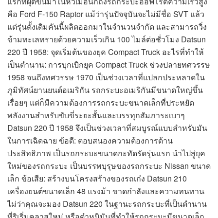
แรกที่ผุดขึ้นมาในหัวเมื่อนึกถึงรถกระบะออฟโรดความเร็วสูง
คือ Ford F-150 Raptor แม้ว่ารุ่นปัจจุบันจะไม่มีชื่อ SVT แล้ว
แต่รุ่นดั้งเดิมคันนี้ผลิตออกมาในจำนวนจำกัด และสามารถวิ่ง
ข้ามทะเลทรายด้วยความเร็วเกิน 100 ไมล์ต่อชั่วโมง Datsun
220 ปี 1958: จุดเริ่มต้นของยุค Compact Truck อะไรที่ทำให้
เป็นตำนาน: การบุกเบิกยุค Compact Truck ช่วงปลายทศวรรษ
1958 จนถึงทศวรรษ 1970 เป็นช่วงเวลาที่แปลกประหลาดใน
ภูมิทัศน์ยานยนต์อเมริกัน รถกระบะอเมริกันมีขนาดใหญ่ขึ้น
เรื่อยๆ แต่ก็มีความต้องการรถกระบะขนาดเล็กที่ประหยัด
พลังงานสำหรับขับขี่ระยะสั้นและบรรทุกสัมภาระเบาๆ
Datsun 220 ปี 1958 จึงเป็นช่วงเวลาที่สมบูรณ์แบบสำหรับมัน
ในการเฉิดฉาย ข้อดี: ตอบสนองความต้องการด้าน
ประสิทธิภาพ เป็นรถกระบะขนาดกะทัดรัดรุ่นแรก นำไปสู่ยุค
ใหม่ของรถกระบะ เป็นบรรพบุรุษของรถกระบะ Nissan ขนาด
เล็ก ข้อเสีย: สร้างบนโครงสร้างของรถเก๋ง Datsun 210
เครื่องยนต์ขนาดเล็ก 48 แรงม้า ขาดกำลังและความทนทาน
ไม่ว่าคุณจะมอง Datsun 220 ในฐานะรถกระบะที่เป็นตำนาน
ที่ริเริ่มคลาสใหม่ หรือตำหนิมันที่ทำให้รถกระบะมีขนาดเล็ก