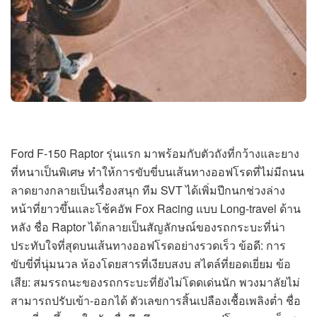
Ford F-150 Raptor รุ่นแรก มาพร้อมกับตัวถังที่กว้างและยาง
ที่หนาเป็นพิเศษ ทำให้การขับขี่บนเส้นทางออฟโรดที่ไม่มีถนน
ลาดยางกลายเป็นเรื่องสนุก ทีม SVT ได้เพิ่มปีกนกช่วงล่าง
หน้าที่ยาวขึ้นและโช้คอัพ Fox Racing แบบ Long-travel ด้าน
หลัง ชื่อ Raptor ได้กลายเป็นสัญลักษณ์ของรถกระบะที่น่า
ประทับใจที่สุดบนเส้นทางออฟโรดอย่างรวดเร็ว ข้อดี: การ
ขับขี่ที่นุ่มนวล ห้องโดยสารที่เงียบสงบ สไตล์ที่ยอดเยี่ยม ข้อ
เสีย: สมรรถนะของรถกระบะที่ยังไม่โดดเด่นนัก พวงมาลัยไม่
สามารถปรับเข้า-ออกได้ ตัวเลขการสิ้นเปลืองเชื้อเพลิงต่ำ ชื่อ