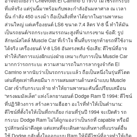
อาจจะเถียงว่า Chevrolet El Camino ปี 1970 ไม่ใช่รถกระบะ
ที่แท้จริง แต่รุ่นนี้มาพร้อมกับพละกำลังอันมหาศาล ณ เวลา
นั้น กำลัง 450 แรงม้า ถือเป็นสิ่งที่หาได้ยากในยานพาหนะ
ส่วนใหญ่ แต่เครื่องยนต์ LS6 ขนาด 7.4 ลิตร V-8 นี้ ทำให้มัน
เป็นรถยนต์/รถกระบะสมรรถนะสูงที่น่าเกรงขาม ข้อดี: รูป
ลักษณ์สไตล์ Muscle Car ที่เร้าใจ พื้นที่บรรทุกท้ายรถที่ใช้งาน
ได้จริง เครื่องยนต์ V-8 LS6 อันทรงพลัง ข้อเสีย: ดีไซน์ที่อาจ
ทำให้เกิดการแบ่งฝักแบ่งฝ่าย เหมาะกับการเป็น Muscle Car
มากกว่ารถกระบะ ความสามารถในการลากจูงจำกัด El
Camino หากนับว่าเป็นรถกระบะแล้ว ถือเป็นหนึ่งในรุ่นที่โดด
เด่นที่สุดเท่าที่เคยมีมา การผสมผสานด้านหน้าแบบ Muscle
Car เข้ากับกระบะท้าย ทำให้ยานพาหนะคันนี้เปรียบเสมือน
“ทรงผมมัลเล็ต” แห่งโลกยานยนต์ Dodge Ram ปี 1994: ดีไซน์
ที่ปฏิวัติวงการ สร้างความฮือฮา อะไรที่ทำให้เป็นตำนาน:
ดีไซน์ที่ตั้งใจให้เป็นที่ถกเถียง ก่อนที่รุ่นปี 1994 จะเปิดตัว รถ
กระบะ Dodge Ram ไม่ได้ถูกมองว่าเป็นรถที่ capable หรือมี
รูปลักษณ์น่าดึงดูด แต่แทนที่จะเดินตามเส้นทางที่แบรนด์อื่น
ใช้ Dodge กลับตั้งใจออกแบบ Ram ให้มีดีไซน์ที่อาจทำให้เกิด