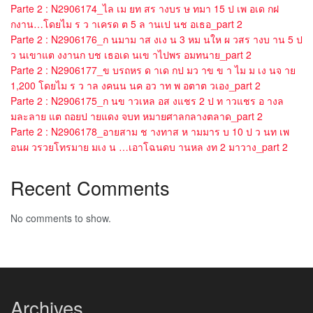
Parte 2 : N2906174_ไล เม ยท สร างบร ษ ทมา 15 ป เพ อเด กฝ
กงาน…โดยไม ร ว าเครด ต 5 ล านเป นช อเธอ_part 2
Parte 2 : N2906176_ก นมาม าส งเง น 3 หม นให ผ วสร างบ าน 5 ป
ว นเขาแต งงานก บช เธอเด นเข าไปพร อมทนาย_part 2
Parte 2 : N2906177_ข บรถหร ด าเด กป มว าข ข า ไม ม เง นจ าย
1,200 โดยไม ร ว าล งคนน นค อว าท พ อตาต วเอง_part 2
Parte 2 : N2906175_ก นข าวเหล อส งแชร 2 ป ท าวแชร อ างล
มละลาย แต ถอยป ายแดง จบท หมายศาลกลางตลาด_part 2
Parte 2 : N2906178_อายสาม ช างทาส ห ามมาร บ 10 ป ว นท เพ
อนผ วรวยโทรมาย มเง น …เอาโฉนดบ านหล งท 2 มาวาง_part 2
Recent Comments
No comments to show.
Archives