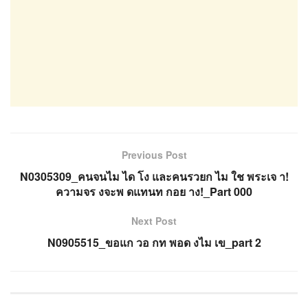
Previous Post
N0305309_คนจนไม ได โง และคนรวยก ไม ใช พระเจ า!
ความจร งจะพ ดแทนท กอย าง!_Part 000
Next Post
N0905515_ขอแก วอ กท พอด งไม เข_part 2