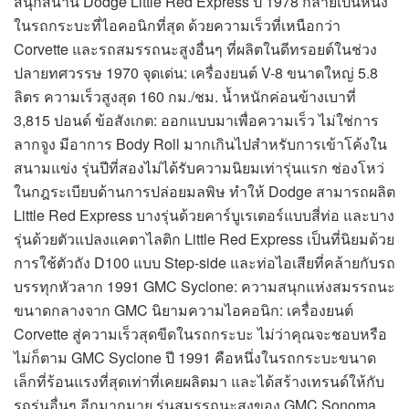
สนุกสนาน Dodge Little Red Express ปี 1978 กลายเป็นหนึ่ง
ในรถกระบะที่ไอคอนิกที่สุด ด้วยความเร็วที่เหนือกว่า
Corvette และรถสมรรถนะสูงอื่นๆ ที่ผลิตในดีทรอยต์ในช่วง
ปลายทศวรรษ 1970 จุดเด่น: เครื่องยนต์ V-8 ขนาดใหญ่ 5.8
ลิตร ความเร็วสูงสุด 160 กม./ชม. น้ำหนักค่อนข้างเบาที่
3,815 ปอนด์ ข้อสังเกต: ออกแบบมาเพื่อความเร็ว ไม่ใช่การ
ลากจูง มีอาการ Body Roll มากเกินไปสำหรับการเข้าโค้งใน
สนามแข่ง รุ่นปีที่สองไม่ได้รับความนิยมเท่ารุ่นแรก ช่องโหว่
ในกฎระเบียบด้านการปล่อยมลพิษ ทำให้ Dodge สามารถผลิต
Little Red Express บางรุ่นด้วยคาร์บูเรเตอร์แบบสี่ท่อ และบาง
รุ่นด้วยตัวแปลงแคตาไลติก Little Red Express เป็นที่นิยมด้วย
การใช้ตัวถัง D100 แบบ Step-side และท่อไอเสียที่คล้ายกับรถ
บรรทุกหัวลาก 1991 GMC Syclone: ความสนุกแห่งสมรรถนะ
ขนาดกลางจาก GMC นิยามความไอคอนิก: เครื่องยนต์
Corvette สู่ความเร็วสุดขีดในรถกระบะ ไม่ว่าคุณจะชอบหรือ
ไม่ก็ตาม GMC Syclone ปี 1991 คือหนึ่งในรถกระบะขนาด
เล็กที่ร้อนแรงที่สุดเท่าที่เคยผลิตมา และได้สร้างเทรนด์ให้กับ
รถรุ่นอื่นๆ อีกมากมาย รุ่นสมรรถนะสูงของ GMC Sonoma