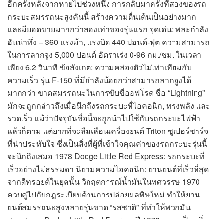
อีกครั้งหลังจากหายไปช่วงหนึ่ง การกลับมาครั้งที่สองของรถ
กระบะสมรรถนะสูงคันนี้ สร้างความตื่นเต้นเป็นอย่างมาก
และมียอดขายมากกว่าสองเท่าของรุ่นแรก จุดเด่น: พละกำลัง
อันน่าทึ่ง – 360 แรงม้า, แรงบิด 440 ปอนด์-ฟุต ความสามารถ
ในการลากจูง 5,000 ปอนด์ อัตราเร่ง 0-96 กม./ชม. ในเวลา
เพียง 6.2 วินาที ข้อสังเกต: ความคล่องตัวไม่เท่าเทียมกับ
ความเร็ว รุ่น F-150 ที่มีกำลังน้อยกว่าสามารถลากจูงได้
มากกว่า ขาดสมรรถนะในการขับขี่ออฟโรด ชื่อ “Lightning”
มักจะถูกกล่าวถึงเมื่อนึกถึงรถกระบะที่ไอคอนิก, ทรงพลัง และ
รวดเร็ว แม้ว่าปัจจุบันชื่อนี้จะถูกนำไปใช้กับรถกระบะไฟฟ้า
แล้วก็ตาม แต่ยากที่จะลืมเลือนเครื่องยนต์ Triton ซูเปอร์ชาร์จ
ที่น่าประทับใจ ซึ่งเป็นสิ่งที่ผู้ที่เข้าใจคุณค่าของรถกระบะรุ่นนี้
จะนึกถึงเสมอ 1978 Dodge Little Red Express: รถกระบะที่
เร็วอย่างไม่ธรรมดา นิยามความไอคอนิก: ยานยนต์ที่เร็วที่สุด
จากดีทรอยต์ในยุคนั้น วิกฤตการณ์น้ำมันในทศวรรษ 1970
ควบคู่ไปกับกฎระเบียบด้านการปล่อยมลพิษใหม่ ทำให้ยาน
ยนต์สมรรถนะสูงหลายรุ่นขาด “รสชาติ” ที่ทำให้พวกมัน