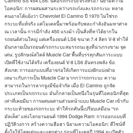
Camino SS 454 LS6: นี่คือรถกระบะจริงหรือ? นิยามความ
ไอคอนิก: การผสมผสานระหว่างรถเก๋งและรถกระบะ หลาย
คนอาจโต้แย้งว่า Chevrolet El Camino ปี 1970 ไม่ใช่รถ
กระบะที่แท้จริง แต่โมเดลนี้มาพร้อมกับพละกำลังอันมหาศาล
ณ เวลานั้น การมีกำลัง 450 แรงม้า เป็นสิ่งที่หาได้ยากใน
รถยนต์ส่วนใหญ่ แต่เครื่องยนต์ LS6 ขนาด 7.4 ลิตร V-8 ทำให้
มันกลายเป็นรถยนต์/รถกระบะสมรรถนะสูงที่น่าเกรงขาม จุด
เด่น: รูปลักษณ์สไตล์ Muscle Car พื้นที่บรรทุกสัมภาระแบบ
เปิดที่ใช้งานได้จริง เครื่องยนต์ V-8 LS6 อันทรงพลัง ข้อ
สังเกต: การออกแบบที่อาจก่อให้เกิดการแบ่งฝักแบ่งฝ่าย
เหมาะกับการเป็น Muscle Car มากกว่ารถกระบะ ความ
สามารถในการลากจูงมีข้อจำกัด เมื่อ El Camino ถูกจัด
ประเภทเป็นรถกระบะ มันก็กลายเป็นหนึ่งในรุ่นที่ไอคอนิกที่สุด
เท่าที่เคยมีมา การผสมผสานส่วนหน้าแบบ Muscle Car เข้ากับ
กระบะท้ายของรถกระบะ ทำให้รถคันนี้เปรียบเสมือน “รถ
มัลเล็ต” แห่งโลกยานยนต์ 1994 Dodge Ram: การออกแบบที่
ปฏิวัติวงการ สร้างความฮือฮา นิยามความไอคอนิก: ดีไซน์ที่
ตั้งใจให้โดดเด่นและแตกต่าง ก่อนที่โมเดลปี 1994 จะเปิดตัว