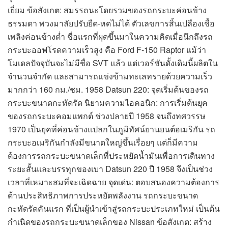
เยี่ยม ข้อสังเกต: สมรรถนะโดยรวมของรถกระบะค่อนข้าง
ธรรมดา พวงมาลัยปรับยืด-หดไม่ได้ ตัวเลขการสิ้นเปลืองเชื้อ
เพลิงค่อนข้างต่ำ ชื่อแรกที่ผุดขึ้นมาในความคิดเมื่อนึกถึงรถ
กระบะออฟโรดความเร็วสูง คือ Ford F-150 Raptor แม้ว่า
โมเดลปัจจุบันจะไม่มีชื่อ SVT แล้ว แต่เวอร์ชันดั้งเดิมนี้ผลิตใน
จำนวนจำกัด และสามารถแข่งข้ามทะเลทรายด้วยความเร็ว
มากกว่า 160 กม./ชม. 1958 Datsun 220: จุดเริ่มต้นของรถ
กระบะขนาดกะทัดรัด นิยามความไอคอนิก: การเริ่มต้นยุค
ของรถกระบะคอมแพกต์ ช่วงปลายปี 1958 จนถึงทศวรรษ
1970 เป็นยุคที่ค่อนข้างแปลกในภูมิทัศน์ยานยนต์อเมริกัน รถ
กระบะอเมริกันกำลังมีขนาดใหญ่ขึ้นเรื่อยๆ แต่ก็มีความ
ต้องการรถกระบะขนาดเล็กที่ประหยัดน้ำมันเพื่อการเดินทาง
ระยะสั้นและบรรทุกของเบา Datsun 220 ปี 1958 จึงเป็นช่วง
เวลาที่เหมาะสมที่จะเฉิดฉาย จุดเด่น: ตอบสนองความต้องการ
ด้านประสิทธิภาพการประหยัดพลังงาน รถกระบะขนาด
กะทัดรัดคันแรก ที่เป็นผู้นำเข้าสู่รถกระบะประเภทใหม่ เป็นต้น
กำเนิดของรถกระบะขนาดเล็กของ Nissan ข้อสังเกต: สร้าง