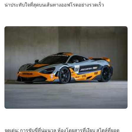
น่าประทับใจที่สุดบนเส้นทางออฟโรดอย่างรวดเร็ว
จุดเด่น: การขับขี่ที่นุ่มนวล ห้องโดยสารที่เงียบ สไตล์ที่ยอด