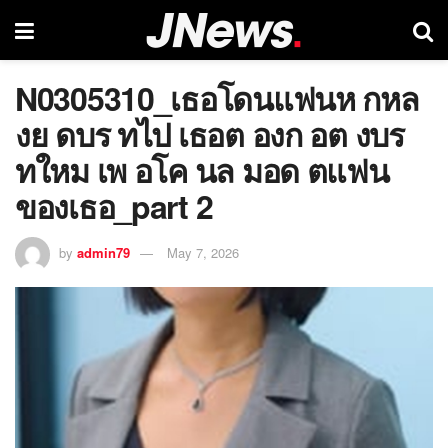
N0305310_เธอโดนแฟนห กหล
งย ดบร ทไป เธอต องก อต งบร
ทใหม เพ อโค นล มอด ตแฟน
ของเธอ_part 2
by
admin79
May 7, 2026