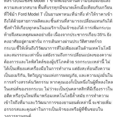
ที่สร้างบนแชสซี Model T ขาดฟีเจอร์ด้านความปลอดภัยและ
ความสะดวกสบาย พื้นที่บรรทุกมีขนาดเล็กเมื่อเทียบกับเกวียน
ที่ใช้ม้า Ford Model T เป็นยานพาหนะที่น่าทึ่ง ทำให้ราคาเข้า
ถึงได้ด้วยสายการผลิตและชิ้นส่วนที่สามารถเปลี่ยนแทนกันได้
ซึ่งทำให้เกือบทุกคนในอเมริกาเป็นเจ้าของได้ การเพิ่มกระบะ
ท้ายจึงสมเหตุสมผลอย่างยิ่ง เนื่องจากประชากรเกือบ 35% ยัง
คงอาศัยอยู่ตามฟาร์ม การเดินทางผ่านประวัติศาสตร์รถ
กระบะชี้ให้เห็นถึงวิวัฒนาการที่ไม่เพียงแต่ในด้านเทคโนโลยี
และสมรรถนะเท่านั้น แต่ยังรวมถึงการเปลี่ยนแปลงของความ
ต้องการและไลฟ์สไตล์ของผู้บริโภคด้วย รถกระบะเหล่านี้ ไม่
ได้เป็นเพียงแค่เครื่องมือในการทำงาน แต่ยังสะท้อนถึงความ
เป็นอเมริกัน, จิตวิญญาณแห่งการผจญภัย, และความมุ่งมั่นใน
การสร้างสรรค์นวัตกรรม หากคุณเองก็เป็นหนึ่งในผู้ที่หลงใหล
ในเสน่ห์ของรถกระบะ ไม่ว่าจะเป็นรุ่นคลาสสิกที่มีเรื่องราวใน
อดีต หรือรุ่นใหม่ที่มาพร้อมเทคโนโลยีล้ำสมัย การทำความ
เข้าใจถึงที่มาและวิวัฒนาการของยานยนต์เหล่านี้ จะช่วยเพิ่ม
อรรถรสและคุณค่าในการเป็นเจ้าของหรือผู้ที่ชื่นชอบใน
วงการยานยนต์