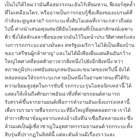
เป็นไปได้ไหมว่ามันคือสมรรถนะอันไร้เทียมทาน, ฟีเจอร์สุดล้ำ
ที่ไม่เหมือนใคร, หรืออาจเป็นการกอบกู้ชื่อเสียงของแบรนด์ที่
กำลังจะสูญสลาย? รถกระบะทั้งสิบโมเดลที่เราจะกล่าวถึงต่อ
ไปนี้ ต่างนำเสนอคุณสมบัติอันโดดเด่นที่เป็นเอกลักษณ์เฉพาะ
ตัว ซึ่งได้สลักเสลาชื่อของพวกมันไว้ในหน้าประวัติศาสตร์แห่ง
วงการรถกระบะอย่างมั่นคง สหรัฐอเมริกา ไม่ได้เป็นเพียงบ้าน
ของ “เสรีชนผู้กล้าหาญ” และไม่ได้มีเพียงผืนแผ่นดินอันกว้าง
ใหญ่ไพศาลที่ทอดตัวยาวจากฝั่งหนึ่งไปยังอีกฝั่งหนึ่ง ทว่า
สภาพภูมิประเทศอันสมบุกสมบันและขนาดของทวีปนี้ ยังได้
หล่อหลอมให้รถกระบะกลายเป็นหนึ่งในยานพาหนะที่ได้รับ
ความนิยมสูงสุดในการขับขี่ รถกระบะรุ่นไอคอนิกเหล่านี้ ได้
แสดงให้เห็นถึงศักยภาพอันน่าทึ่งที่ค่ายรถยนต์สามารถ
รังสรรค์ขึ้นจากยานยนต์เพื่อการทำงานอันแข็งแกร่งเหล่านี้
เพื่อรวบรวมรายชื่อรถกระบะที่ยิ่งใหญ่ที่สุดตลอดกาล เราได้
ทำการศึกษาข้อมูลจากแหล่งอ้างอิงที่น่าเชื่อถือหลายแห่ง ซึ่ง
ล้วนแต่เป็นผู้เชี่ยวชาญในอุตสาหกรรมยานยนต์ รถกระบะทั้ง
สิบรุ่นที่ปรากฏในลิสต์นี้ แต่ละคันล้วนมีเรื่องราวและ