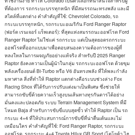
ที่ใช้งานง่าย ทำให้ Colorado เป็นตัวเลือกที่น่าสนใจสำหรับผู้
ที่ต้องการ รถกระบะบรรทุกหนัก ที่มีสมรรถนะทรงพลัง และมี
สไตล์ที่แตกต่าง คำสำคัญที่ใช้: Chevrolet Colorado, รถ
กระบะบรรทุกหนัก, รถกระบะอเมริกัน Ford Ranger Raptor
(ฟอร์ด เรนเจอร์ แร็พเตอร์): ที่สุดแห่งสมรรถนะออฟโรด Ford
Ranger Raptor ไม่ใช่แค่ รถกระบะ แต่เป็นสุดยอดรถกระบะ
ออฟโรดที่ออกแบบมาเพื่อตอบสนองความต้องการของผู้ที่
หลงใหลในการผจญภัยอย่างแท้จริง สำหรับปี 2025 Ranger
Raptor ยังคงความเป็นผู้นำในกลุ่ม รถกระบะออฟโรด ด้วยขุม
พลังเครื่องยนต์ Bi-Turbo หรือ V6 อันทรงพลัง ที่ให้พละกำลัง
มหาศาล สิ่งที่ทำให้ Raptor แตกต่างคือระบบช่วงล่าง Fox
Racing Shox ที่ได้รับการปรับแต่งมาเป็นพิเศษ ซึ่งช่วยให้
สามารถขับขี่ด้วยความเร็วสูงบนเส้นทางทุรกันดารได้อย่าง
มั่นคงและปลอดภัย ระบบ Terrain Management System ที่มี
โหมด Baja สำหรับการขับขี่แบบสุดขั้ว ทำให้ Raptor เป็น รถ
กระบะ 4×4 ที่ให้ประสบการณ์การขับขี่ที่น่าตื่นเต้นและไม่
เหมือนใคร คำสำคัญที่ใช้: Ford Ranger Raptor, รถกระบะ
ออฟโรด, รถกระบะ 4×4 Toyota Hilux GR Sport (โตโยต้า ไฮ