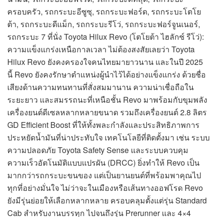
ครอบครัว, รถกระบะอีซูซุ, รถกระบะฟอร์ด, รถกระบะโตโย
ต้า, รถกระบะดีแม็ก, รถกระบะรีโว่, รถกระบะฟอร์จูนเนอร์,
รถกระบะ 7 ที่นั่ง Toyota Hilux Revo (โตโยต้า ไฮลักซ์ รีโว่):
ความแข็งแกร่งเหนือกาลเวลา ไม่ต้องสงสัยเลยว่า Toyota
Hilux Revo ยังคงครองใจคนไทยมายาวนาน และในปี 2025
นี้ Revo ยังคงรักษาตำแหน่งผู้นำไว้ได้อย่างแข็งแกร่ง ด้วยชื่อ
เสียงด้านความทนทานที่สั่งสมมานาน ความน่าเชื่อถือใน
ระยะยาว และสมรรถนะที่เหนือชั้น Revo มาพร้อมกับขุมพลัง
เครื่องยนต์ดีเซลหลากหลายขนาด รวมถึงเครื่องยนต์ 2.8 ลิตร
GD Efficient Boost ที่ให้ทั้งพละกำลังและประสิทธิภาพการ
ประหยัดน้ำมันที่น่าประทับใจ เทคโนโลยีที่ติดตั้งมา เช่น ระบบ
ความปลอดภัย Toyota Safety Sense และระบบควบคุม
ความเร็วอัตโนมัติแบบแปรผัน (DRCC) ยิ่งทำให้ Revo เป็น
มากกว่ารถกระบะขนของ แต่เป็นยานยนต์ที่พร้อมพาคุณไป
ทุกที่อย่างมั่นใจ ไม่ว่าจะในเมืองหรือเส้นทางออฟโรด Revo
ยังมีรุ่นย่อยให้เลือกหลากหลาย ครอบคลุมตั้งแต่รุ่น Standard
Cab สำหรับงานบรรทุก ไปจนถึงรุ่น Prerunner และ 4×4