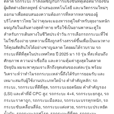
ตลาด รถกระบะ กำลังเผชิญกับการแข่งขันที่ดุเดือดมากยิ่งขึ้น
ผู้ผลิตต่างงัดกลยุทธ์ นำเสนอเทคโนโลยี และนวัตกรรมใหม่ๆ
ออกมาเพื่อตอบสนองความต้องการที่หลากหลายของผู้
บริโภคชาวไทย ไม่ว่าคุณจะมองหารถคู่ใจสำหรับลุยงานหนัก
ผจญภัยในเส้นทางสุดท้าทาย หรือใช้เป็นยานพาหนะคู่ใจ
สำหรับการเดินทางในชีวิตประจำวัน การเลือกรถกระบะที่ใช่
ไม่ใช่เรื่องง่าย บทความนี้จึงถูกสร้างสรรค์ขึ้นเพื่อเป็นแนวทาง
ให้คุณตัดสินใจได้อย่างชาญฉลาด โดยผมได้รวบรวม รถ
กระบะที่ดีที่สุดในประเทศไทย ปี 2025 มา 10 รุ่น ที่สะท้อนถึง
ศักยภาพ ความน่าเชื่อถือ และความคุ้มค่าสูงสุดในตลาด
ปัจจุบัน ผมจะพาคุณเจาะลึกถึงจุดเด่นของแต่ละรุ่น พร้อม
วิเคราะห์ว่าทำไมรถกระบะเหล่านี้ถึงได้รับการยอมรับ และ
เหมาะสมกับผู้ใช้งานประเภทใดบ้าง คำสำคัญหลัก: รถ
กระบะ, รถกระบะที่ดีที่สุด, รถกระบะยอดนิยม คำสำคัญรอง
(LSI) และคำที่มี CPC สูง: รถกระบะ 4×4, รถกระบะยกสูง, รถ
กระบะราคาถูก, รถกระบะมือสอง, รถกระบะบรรทุกหนัก, รถ
กระบะขับเคลื่อนสี่ล้อ, รถกระบะแต่งสวย, รถกระบะประหยัด
น้ำมัน, รถกระบะออฟโรด, รถกระบะดีที่สุด, รถกระบะ